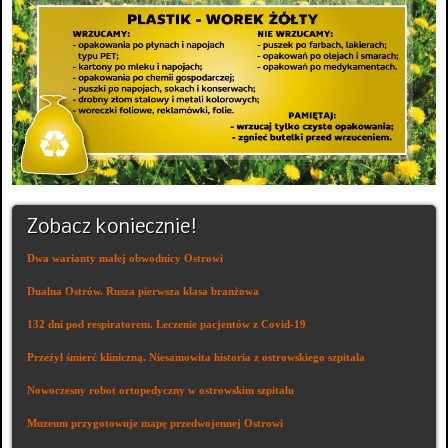
Zobacz koniecznie!
Dwa warianty małej obwodnicy Ostrowi
Dualna Ostrów. Rusza pierwsza klasa branżowa
132 dni pod respiratorem. Leczenie pacjentów z Covid-19
Przeżył śmierć kliniczną. Niesamowita historia z ostrowskiego szpitala
Nowoczesny robot ortopedyczny w ostrowskim szpitalu
Muzeum przygotowuje mapę przedwojennej Ostrowi