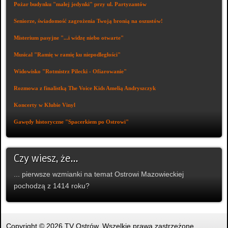
Pożar budynku "małej jedynki" przy ul. Partyzantów
Seniorze, świadomość zagrożenia Twoją bronią na oszustów!
Misterium pasyjne "...i widzę niebo otwarte"
Musical "Ramię w ramię ku niepodległości"
Widowisko "Rotmistrz Pilecki - Ofiarowanie"
Rozmowa z finalistką The Voice Kids Amelią Andryszczyk
Koncerty w Klubie Vinyl
Gawędy historyczne "Spacerkiem po Ostrowi"
Czy wiesz, że...
... pierwsze wzmianki na temat Ostrowi Mazowieckiej
pochodzą z 1414 roku?
Copyright © 2026 TV Ostrów. Wszelkie prawa zastrzeżone.