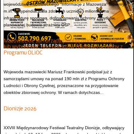
województwa mazowieckiego "Informacje z Mazowsza" mówimy
m.in. o stypendiach dla zdolnych uczniów i milionach na
infrastrukturę sportową, dofinansowaniu ochrony zabytków,
planowanej budowie strażnicy OSP...
Mazowieckie samorządy planują zmodernizować
lub wybudować 600 obiektów zbiorowej ochrony z
Programu OLiOC
Wojewoda mazowiecki Mariusz Frankowski podpisał już z
samorządami umowy na ponad 190 mln zł z Programu Ochrony
Ludności i Obrony Cywilnej, przeznaczone na przygotowanie
obiektów zbiorowej ochrony. W ramach dotychczas...
Dionizje 2026
XXVIII Międzynarodowy Festiwal Teatralny Dionizje, odbywający