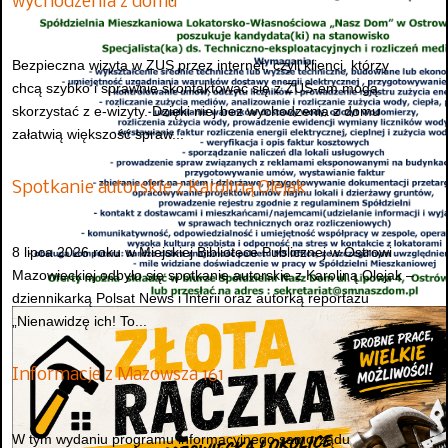
wychodzenia z domu
Bezpieczna wizyta w ZUS przez internet, czyli klienci, którzy
chcą szybko i sprawnie skontaktować się z ZUS-em mogą
skorzystać z e-wizyty. Dzięki niej bez wychodzenia z domu
załatwią większość spraw...
Spotkanie autorskie z Karoliną Olejak
8 lipca 2026 roku w Miejskiej Bibliotece Publicznej w Ostrowi
Mazowieckiej odbyło się spotkanie autorskie z Karoliną Olejak –
dziennikarką Polsat News i Interii oraz autorką reportażu
„Nienawidzę ich! To...
Informacje z Mazowsza 161
W tym wydaniu programu informacyjnego samorządu