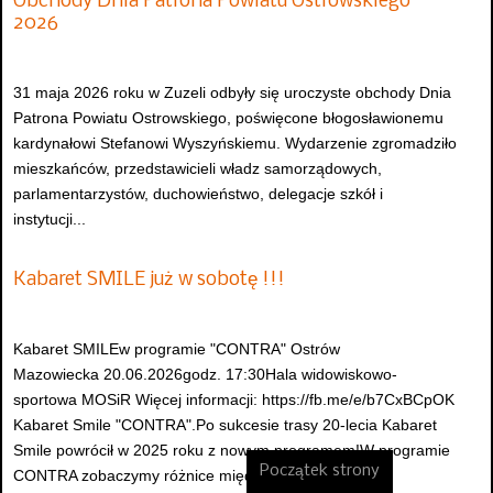
Obchody Dnia Patrona Powiatu Ostrowskiego
2026
31 maja 2026 roku w Zuzeli odbyły się uroczyste obchody Dnia
Patrona Powiatu Ostrowskiego, poświęcone błogosławionemu
kardynałowi Stefanowi Wyszyńskiemu. Wydarzenie zgromadziło
mieszkańców, przedstawicieli władz samorządowych,
parlamentarzystów, duchowieństwo, delegacje szkół i
instytucji...
Kabaret SMILE już w sobotę !!!
Kabaret SMILEw programie "CONTRA" Ostrów
Mazowiecka 20.06.2026godz. 17:30Hala widowiskowo-
sportowa MOSiR Więcej informacji: https://fb.me/e/b7CxBCpOK
Kabaret Smile "CONTRA".Po sukcesie trasy 20-lecia Kabaret
Smile powrócił w 2025 roku z nowym programem!W programie
Początek strony
CONTRA zobaczymy różnice między pokoleniami,