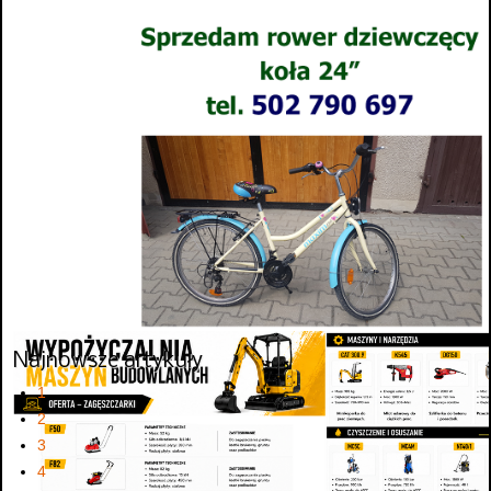
Najnowsze artykuły
1
2
3
4