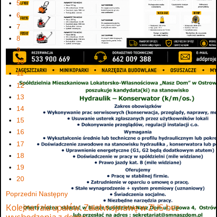
5
6
7
8
9
10
11
12
13
14
15
16
17
18
19
20
Poprzedni
Następny
Kolejna fala upałów. Załatw sprawę w ZUS bez