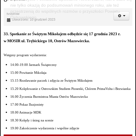
nie tylko okazją do podsumowań minionego roku, ale też
przestrzenią do wspólnych rozmów o przyszłości Powiatu
tvostrow
Ostrowskiego.
Utworzono: 10 grudzień 2023
33. Spotkanie ze Świętym Mikołajem odbędzie się
17 grudnia 2023 r.
w MOSIR ul. Trębickiego 10, Ostrów Mazowiecka.
Wstępny program wydarzenia:
14.00-19.00 Jarmark Świąteczny
15.00 Powitanie Mikołaja
15.15 Rozdawanie paczek i zdjęcia ze Świętym Mikołajem
15.20 Kolędowanie z Ostrowskim Studiem Piosenki, Chórem PrimaVolta i Bezwianka
16.00 Życzenia Burmistrza Miasta Ostrów Mazowiecka
17.00 Pokaz Iluzjonisty
18.00 Animacje MDK
18.30 Kolędy i śnieg na scenie
19.00 Zakończenie wydarzenia i wspólne zdjęcie