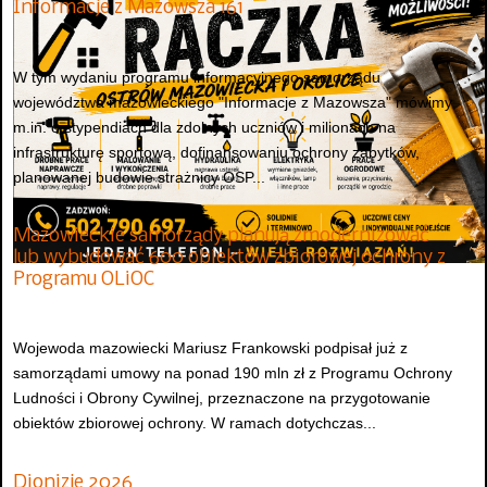
Informacje z Mazowsza 161
W tym wydaniu programu informacyjnego samorządu
województwa mazowieckiego "Informacje z Mazowsza" mówimy
m.in. o stypendiach dla zdolnych uczniów i milionach na
infrastrukturę sportową, dofinansowaniu ochrony zabytków,
planowanej budowie strażnicy OSP...
Mazowieckie samorządy planują zmodernizować
lub wybudować 600 obiektów zbiorowej ochrony z
Programu OLiOC
Wojewoda mazowiecki Mariusz Frankowski podpisał już z
samorządami umowy na ponad 190 mln zł z Programu Ochrony
Ludności i Obrony Cywilnej, przeznaczone na przygotowanie
obiektów zbiorowej ochrony. W ramach dotychczas...
Dionizje 2026