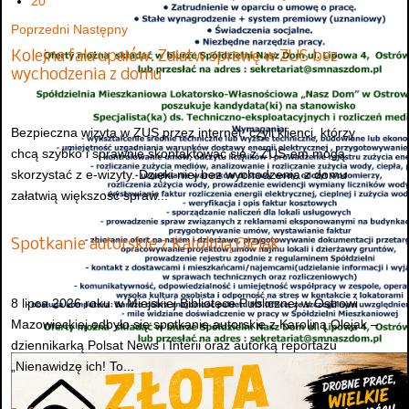
20
Poprzedni
Następny
Kolejna fala upałów. Załatw sprawę w ZUS bez
wychodzenia z domu
Bezpieczna wizyta w ZUS przez internet, czyli klienci, którzy
chcą szybko i sprawnie skontaktować się z ZUS-em mogą
skorzystać z e-wizyty. Dzięki niej bez wychodzenia z domu
załatwią większość spraw...
Spotkanie autorskie z Karoliną Olejak
8 lipca 2026 roku w Miejskiej Bibliotece Publicznej w Ostrowi
Mazowieckiej odbyło się spotkanie autorskie z Karoliną Olejak –
dziennikarką Polsat News i Interii oraz autorką reportażu
„Nienawidzę ich! To...