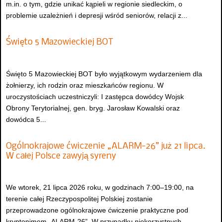
m.in. o tym, gdzie unikać kąpieli w regionie siedleckim, o
problemie uzależnień i depresji wśród seniorów, relacji z...
Święto 5 Mazowieckiej BOT
Święto 5 Mazowieckiej BOT było wyjątkowym wydarzeniem dla
żołnierzy, ich rodzin oraz mieszkańców regionu. W
uroczystościach uczestniczyli: I zastępca dowódcy Wojsk
Obrony Terytorialnej, gen. bryg. Jarosław Kowalski oraz
dowódca 5...
Ogólnokrajowe ćwiczenie „ALARM-26” już 21 lipca.
W całej Polsce zawyją syreny
We wtorek, 21 lipca 2026 roku, w godzinach 7:00–19:00, na
terenie całej Rzeczypospolitej Polskiej zostanie
przeprowadzone ogólnokrajowe ćwiczenie praktyczne pod
kryptonimem „ALARM-26”. W przypadku niekorzystnych