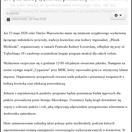
nie tylko okazją do podsumowań minionego roku, ale też
przestrzenią do wspólnych rozmów o przyszłości Powiatu
tvostrow
Ostrowskiego.
Utworzono: 20 maj 2026
Już 23 maja 2026 roku Ostrów Mazowiecka stanie się miejscem wyjątkowego wydarzenia
łączącego miłośników przyrody, tradycji łowieckiej oraz kultury regionalnej. „Piknik
Myśliwski”, organizowany w ramach Festiwalu Kultury Łowieckiej, odbędzie się przy ul.
Trębickiego 10 i zaoferuje uczestnikom bogaty program atrakcji dla całych rodzin.
Wydarzenie rozpocznie się o godzinie 13:00 oficjalnym otwarciem pikniku. Następnie na
scenie wystąpi zespół „Cyganeria” przy MDK, który wprowadzi gości w artystyczny klimat
imprezy. Organizatorzy przygotowali również wiele pokazów i prezentacji związanych z
kulturą łowiecką oraz edukacją przyrodniczą.
Jednym z najciekawszych punktów programu będzie prezentacja budek lęgowych dla
ptaków prowadzona przez Jerzego Sikorskiego. Uczestnicy będą mogli dowiedzieć się
więcej o ochronie ptaków i roli, jaką odgrywają odpowiednio przygotowane schronienia w
środowisku naturalnym.
Duże zainteresowanie wzbudzą także pokazy psów myśliwskich, podczas których
zaprezentowane zostaną umiejętności czworonogów wykorzystywanych w łowiectwie. W