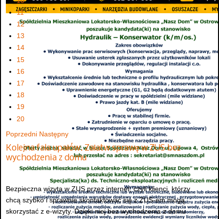
10
11
12
13
14
15
16
17
18
19
20
Poprzedni
Następny
Kolejna fala upałów. Załatw sprawę w ZUS bez
wychodzenia z domu
Bezpieczna wizyta w ZUS przez internet, czyli klienci, którzy
chcą szybko i sprawnie skontaktować się z ZUS-em mogą
skorzystać z e-wizyty. Dzięki niej bez wychodzenia z domu