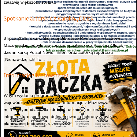
załatwią większość spraw...
Spotkanie autorskie z Karoliną Olejak
8 lipca 2026 roku w Miejskiej Bibliotece Publicznej w Ostrowi
Mazowieckiej odbyło się spotkanie autorskie z Karoliną Olejak –
dziennikarką Polsat News i Interii oraz autorką reportażu
„Nienawidzę ich! To...
Informacje z Mazowsza 161
W tym wydaniu programu informacyjnego samorządu
województwa mazowieckiego "Informacje z Mazowsza" mówimy
m.in. o stypendiach dla zdolnych uczniów i milionach na
infrastrukturę sportową, dofinansowaniu ochrony zabytków,
planowanej budowie strażnicy OSP...