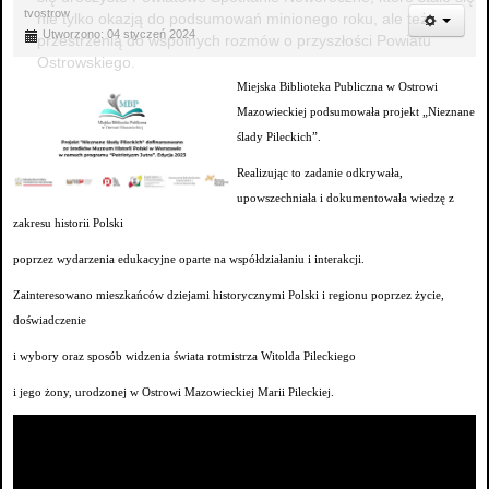
tvostrow
nie tylko okazją do podsumowań minionego roku, ale też
Utworzono: 04 styczeń 2024
przestrzenią do wspólnych rozmów o przyszłości Powiatu
Ostrowskiego.
Miejska Biblioteka Publiczna w Ostrowi
Mazowieckiej podsumowała projekt „Nieznane
ślady Pileckich”.
Realizując to zadanie odkrywała,
upowszechniała i dokumentowała wiedzę z
zakresu historii Polski
poprzez wydarzenia edukacyjne oparte na współdziałaniu i interakcji.
Zainteresowano mieszkańców dziejami historycznymi Polski i regionu poprzez życie,
doświadczenie
i wybory oraz sposób widzenia świata rotmistrza Witolda Pileckiego
i jego żony, urodzonej w Ostrowi Mazowieckiej Marii Pileckiej.