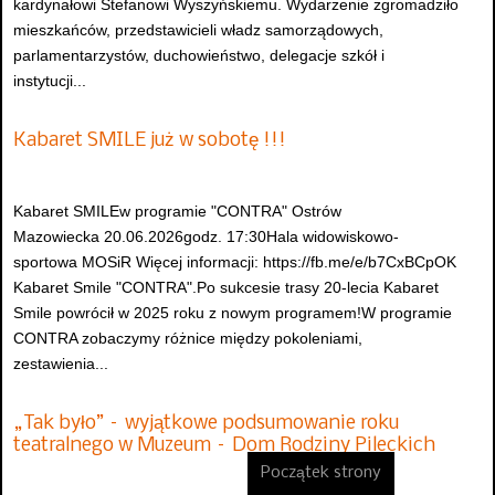
kardynałowi Stefanowi Wyszyńskiemu. Wydarzenie zgromadziło
mieszkańców, przedstawicieli władz samorządowych,
parlamentarzystów, duchowieństwo, delegacje szkół i
instytucji...
Kabaret SMILE już w sobotę !!!
Kabaret SMILEw programie "CONTRA" Ostrów
Mazowiecka 20.06.2026godz. 17:30Hala widowiskowo-
sportowa MOSiR Więcej informacji: https://fb.me/e/b7CxBCpOK
Kabaret Smile "CONTRA".Po sukcesie trasy 20-lecia Kabaret
Smile powrócił w 2025 roku z nowym programem!W programie
CONTRA zobaczymy różnice między pokoleniami,
zestawienia...
„Tak było” – wyjątkowe podsumowanie roku
teatralnego w Muzeum – Dom Rodziny Pileckich
Początek strony