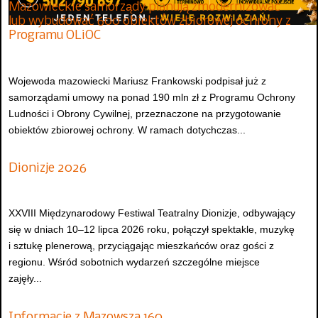
Mazowieckie samorządy planują zmodernizować
lub wybudować 600 obiektów zbiorowej ochrony z
Programu OLiOC
Wojewoda mazowiecki Mariusz Frankowski podpisał już z
samorządami umowy na ponad 190 mln zł z Programu Ochrony
Ludności i Obrony Cywilnej, przeznaczone na przygotowanie
obiektów zbiorowej ochrony. W ramach dotychczas...
Dionizje 2026
XXVIII Międzynarodowy Festiwal Teatralny Dionizje, odbywający
się w dniach 10–12 lipca 2026 roku, połączył spektakle, muzykę
i sztukę plenerową, przyciągając mieszkańców oraz gości z
regionu. Wśród sobotnich wydarzeń szczególne miejsce
zajęły...
Informacje z Mazowsza 160