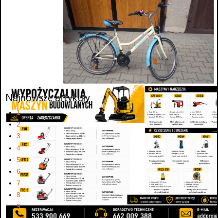
Najnowsze artykuły
1
2
3
4
5
6
7
8
9