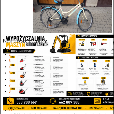
Najnowsze artykuły
1
2
3
4
5
6
7
8
9
10
11