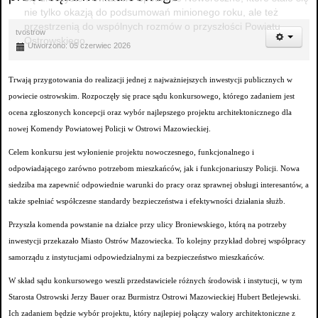
nie tylko okazją do podsumowań minionego roku, ale też
przestrzenią do wspólnych rozmów o przyszłości Powiatu
tvostrow
Ostrowskiego.
Utworzono: 05 czerwiec 2026
Trwają przygotowania do realizacji jednej z najważniejszych inwestycji publicznych w
powiecie ostrowskim. Rozpoczęły się prace sądu konkursowego, którego zadaniem jest
ocena zgłoszonych koncepcji oraz wybór najlepszego projektu architektonicznego dla
nowej Komendy Powiatowej Policji w Ostrowi Mazowieckiej.
Celem konkursu jest wyłonienie projektu nowoczesnego, funkcjonalnego i
odpowiadającego zarówno potrzebom mieszkańców, jak i funkcjonariuszy Policji. Nowa
siedziba ma zapewnić odpowiednie warunki do pracy oraz sprawnej obsługi interesantów, a
także spełniać współczesne standardy bezpieczeństwa i efektywności działania służb.
Przyszła komenda powstanie na działce przy ulicy Broniewskiego, którą na potrzeby
inwestycji przekazało Miasto Ostrów Mazowiecka. To kolejny przykład dobrej współpracy
samorządu z instytucjami odpowiedzialnymi za bezpieczeństwo mieszkańców.
W skład sądu konkursowego weszli przedstawiciele różnych środowisk i instytucji, w tym
Starosta Ostrowski Jerzy Bauer oraz Burmistrz Ostrowi Mazowieckiej Hubert Betlejewski.
Ich zadaniem będzie wybór projektu, który najlepiej połączy walory architektoniczne z