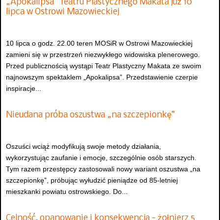
„Apokalipsa” Teatru Plastycznego Makata już 10
lipca w Ostrowi Mazowieckiej
10 lipca o godz. 22.00 teren MOSiR w Ostrowi Mazowieckiej
zamieni się w przestrzeń niezwykłego widowiska plenerowego.
Przed publicznością wystąpi Teatr Plastyczny Makata ze swoim
najnowszym spektaklem „Apokalipsa”. Przedstawienie czerpie
inspiracje...
Nieudana próba oszustwa „na szczepionkę”
Oszuści wciąż modyfikują swoje metody działania,
wykorzystując zaufanie i emocje, szczególnie osób starszych.
Tym razem przestępcy zastosowali nowy wariant oszustwa „na
szczepionkę”, próbując wyłudzić pieniądze od 85-letniej
mieszkanki powiatu ostrowskiego. Do...
Celność, opanowanie i konsekwencja - żołnierz 5