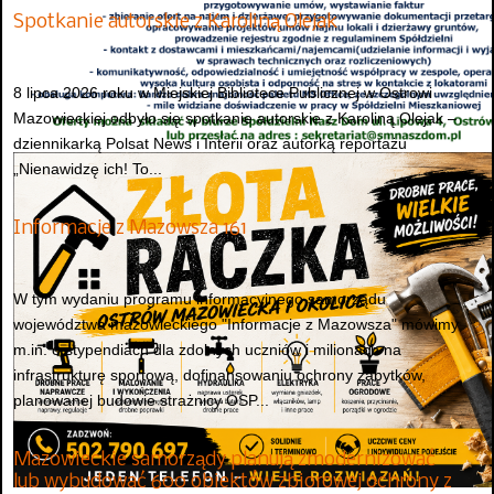
Spotkanie autorskie z Karoliną Olejak
8 lipca 2026 roku w Miejskiej Bibliotece Publicznej w Ostrowi
Mazowieckiej odbyło się spotkanie autorskie z Karoliną Olejak –
dziennikarką Polsat News i Interii oraz autorką reportażu
„Nienawidzę ich! To...
Informacje z Mazowsza 161
W tym wydaniu programu informacyjnego samorządu
województwa mazowieckiego "Informacje z Mazowsza" mówimy
m.in. o stypendiach dla zdolnych uczniów i milionach na
infrastrukturę sportową, dofinansowaniu ochrony zabytków,
planowanej budowie strażnicy OSP...
Mazowieckie samorządy planują zmodernizować
lub wybudować 600 obiektów zbiorowej ochrony z