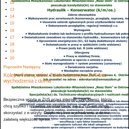
12
13
14
15
16
17
18
19
20
Poprzedni
Następny
Kolejna fala upałów. Załatw sprawę w ZUS bez
wychodzenia z domu
Bezpieczna wizyta w ZUS przez internet, czyli klienci, którzy
chcą szybko i sprawnie skontaktować się z ZUS-em mogą
skorzystać z e-wizyty. Dzięki niej bez wychodzenia z domu
załatwią większość spraw...