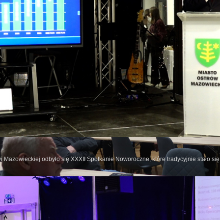
wi Mazowieckiej odbyło się XXXII Spotkanie Noworoczne, które tradycyjnie stało