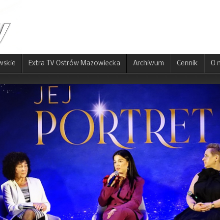
wskie
Extra TV Ostrów Mazowiecka
Archiwum
Cennik
O 