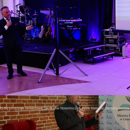
o się uroczyste Powiatowe Spotkanie Noworoczne, które stało się nie tylko okazj