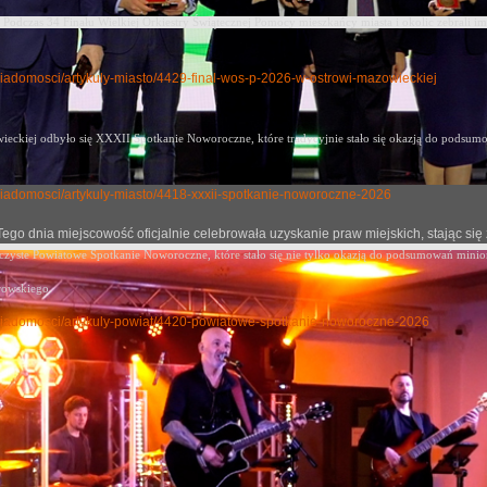
Podczas 34 Finału Wielkiej Orkiestry Świątecznej Pomocy mieszkańcy miasta i okolic zebrali im
y-wiadomosci/artykuly-miasto/4429-final-wos-p-2026-w-ostrowi-mazowieckiej
eckiej odbyło się XXXII Spotkanie Noworoczne, które tradycyjnie stało się okazją
do podsumow
ly-wiadomosci/artykuly-miasto/4418-xxxii-spotkanie-noworoczne-2026
j. Tego dnia miejscowość oficjalnie celebrowała uzyskanie praw miejskich, stając
oczyste Powiatowe Spotkanie Noworoczne, które stało się nie tylko okazją do podsumowań mini
rowskiego.
uly-wiadomosci/artykuly-powiat/4420-powiatowe-spotkanie-noworoczne-2026
n chwały oręża polskiego” spotkanie w MBP
no: 09 luty 2026