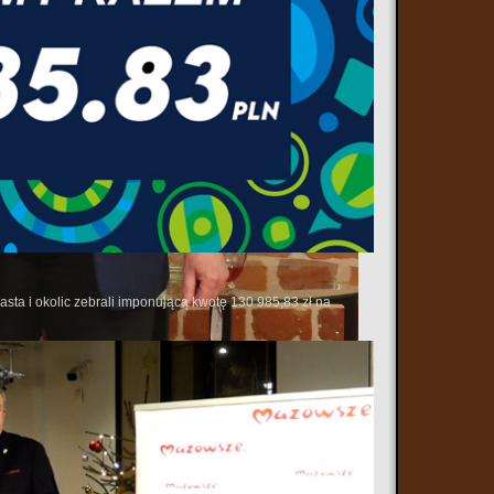
sta i okolic zebrali imponującą kwotę 130 985,83 zł na