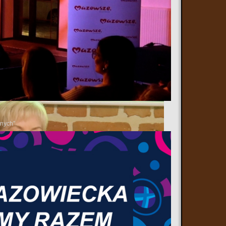
ytułowane „Panteon chwały oręża polskiego”. Podczas wydarzenia pan
ie, opowiadając zarówno o upamiętnionych postaciach, jak i o
czenia i późniejszej odbudowy pomników Marszałka Józefa
anych”