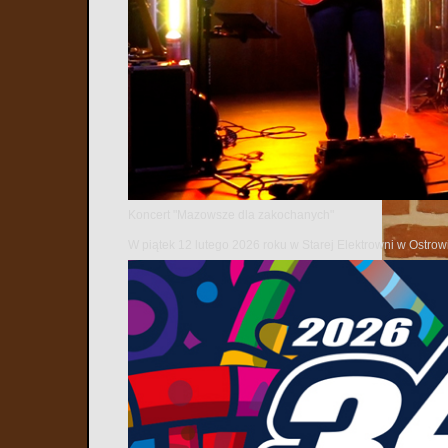
W czwartek, 2
Andrzej Mierz
historii samy
Piłsudskiego 
Koncert "Mazowsze dla zakochanych"
W piątek 12 lutego 2026 roku w Starej Elektrowni w Ostr