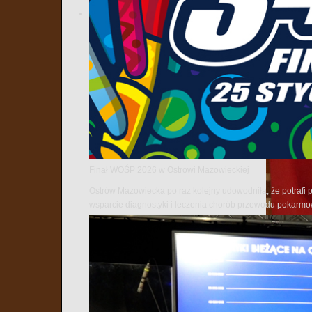
Finał WOŚP 2026 w Ostrowi Mazowieckiej
Ostrów Mazowiecka po raz kolejny udowodniła, że potrafi 
wsparcie diagnostyki i leczenia chorób przewodu pokarm