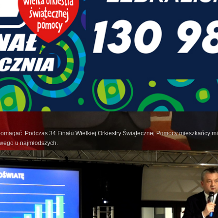
pomagać. Podczas 34 Finału Wielkiej Orkiestry Świątecznej Pomocy mieszkańcy mia
owego u najmłodszych.