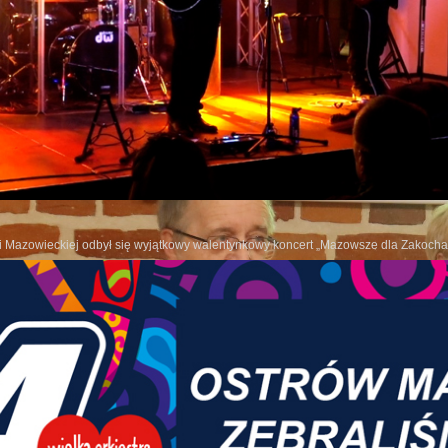
9 stycznia, odbyło się pierwsze w tym roku spotkanie z cyklu „Ścieżki historii i tradycji”, zat
wiński przybliżył uczestnikom galerię pomników znajdujących się na terenie koszar w Komorow
ch rzeźb. Szczególną uwagę poświęcił bohaterom Powstania Listopadowego, a także losom znisz
oraz biskupa Władysława Bandurskiego.
owi Mazowieckiej odbył się wyjątkowy walentynkowy koncert „Mazowsze dla Zakoch