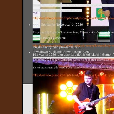
Ostrów Mazowiecka po raz kolejny udowodniła, że potrafi pomagać. 
przewodu pokarmowego u najmłodszych.
http://tvostrow.pl/index.php/90-artykuly-wszystkie/artykul
XXXII Spotkanie Noworoczne - 2026
9 stycznia 2026 roku w budynku Starej Elektrowni w Ostrowi Mazowi
rozwoju miasta na 2026 rok.
http://tvostrow.pl/index.php/90-artykuly-wszystkie/artyku
Małkinia otrzymała prawa miejskie
Powiatowe Spotkanie Noworoczne 2026
16 stycznia 2026 roku przejdzie do historii Małkini Górne
8 stycznia 2026 roku w Zajeździe Cobra na Podborzu odbyło się ur
ale też przestrzenią do wspólnych rozmów o przyszłości Powiatu Ost
http://tvostrow.pl/index.php/91-artykuly-wszystkie/artyk
„Panteo
tvostrow
Utworzo