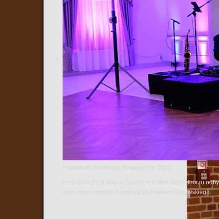
Powiatowe Spotkanie Noworoczne 2026
8 stycznia 2026 roku w Zajeździe Cobra na Podborzu odbył
wspólnych rozmów o przyszłości Powiatu Ostrowskiego.