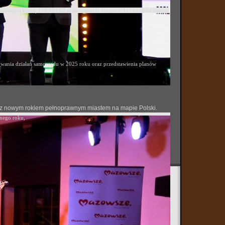
ponującą kwotę 130 985,83 zł na wsparcie diagnostyki i leczenia chorób
ania działań samorządu w 2025 roku oraz przedstawienia planów
 się z nowym rokiem pełnoprawnym miastem na mapie Polski.
onego roku,