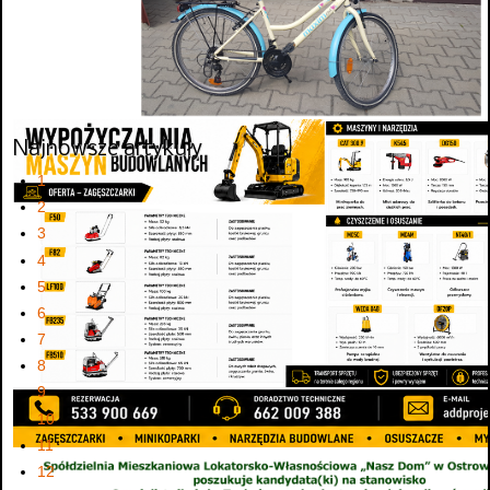
Najnowsze artykuły
1
2
3
4
5
6
7
8
9
10
11
12