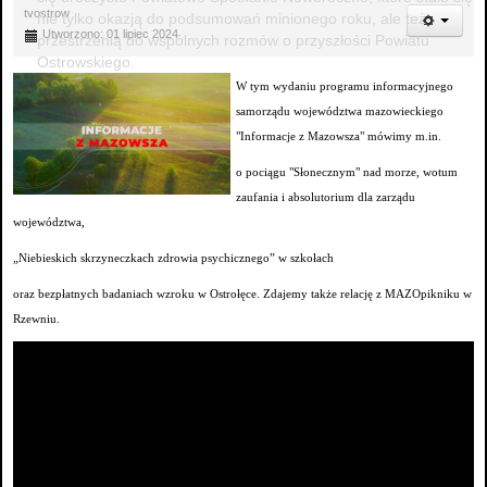
tvostrow
nie tylko okazją do podsumowań minionego roku, ale też
Utworzono: 01 lipiec 2024
przestrzenią do wspólnych rozmów o przyszłości Powiatu
Ostrowskiego.
W tym wydaniu programu informacyjnego
samorządu województwa mazowieckiego
"Informacje z Mazowsza" mówimy m.in.
o pociągu "Słonecznym" nad morze, wotum
zaufania i absolutorium dla zarządu
województwa,
„Niebieskich skrzyneczkach zdrowia psychicznego” w szkołach
oraz bezpłatnych badaniach wzroku w Ostrołęce. Zdajemy także relację z MAZOpikniku w
Rzewniu.