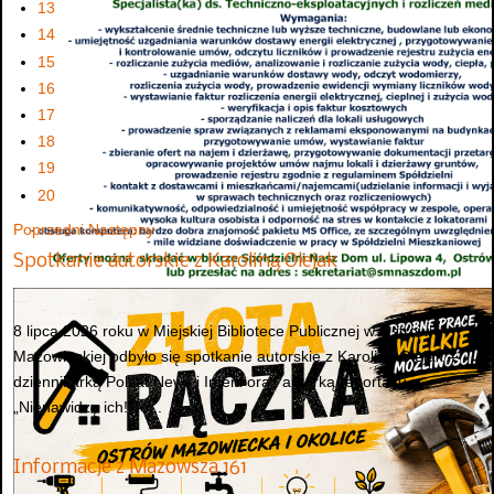
13
14
15
16
17
18
19
20
Poprzedni
Następny
Spotkanie autorskie z Karoliną Olejak
8 lipca 2026 roku w Miejskiej Bibliotece Publicznej w Ostrowi
Mazowieckiej odbyło się spotkanie autorskie z Karoliną Olejak –
dziennikarką Polsat News i Interii oraz autorką reportażu
„Nienawidzę ich! To...
Informacje z Mazowsza 161