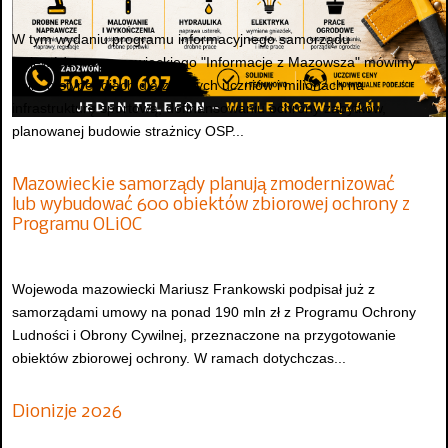
W tym wydaniu programu informacyjnego samorządu
województwa mazowieckiego "Informacje z Mazowsza" mówimy
m.in. o stypendiach dla zdolnych uczniów i milionach na
infrastrukturę sportową, dofinansowaniu ochrony zabytków,
planowanej budowie strażnicy OSP...
Mazowieckie samorządy planują zmodernizować
lub wybudować 600 obiektów zbiorowej ochrony z
Programu OLiOC
Wojewoda mazowiecki Mariusz Frankowski podpisał już z
samorządami umowy na ponad 190 mln zł z Programu Ochrony
Ludności i Obrony Cywilnej, przeznaczone na przygotowanie
obiektów zbiorowej ochrony. W ramach dotychczas...
Dionizje 2026