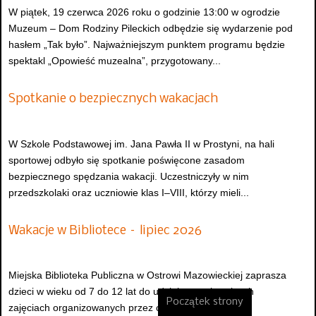
W piątek, 19 czerwca 2026 roku o godzinie 13:00 w ogrodzie
Muzeum – Dom Rodziny Pileckich odbędzie się wydarzenie pod
hasłem „Tak było”. Najważniejszym punktem programu będzie
spektakl „Opowieść muzealna”, przygotowany...
Spotkanie o bezpiecznych wakacjach
W Szkole Podstawowej im. Jana Pawła II w Prostyni, na hali
sportowej odbyło się spotkanie poświęcone zasadom
bezpiecznego spędzania wakacji. Uczestniczyły w nim
przedszkolaki oraz uczniowie klas I–VIII, którzy mieli...
Wakacje w Bibliotece – lipiec 2026
Miejska Biblioteka Publiczna w Ostrowi Mazowieckiej zaprasza
dzieci w wieku od 7 do 12 lat do udziału w wakacyjnych
Początek strony
zajęciach organizowanych przez cały lipiec 2026 roku.