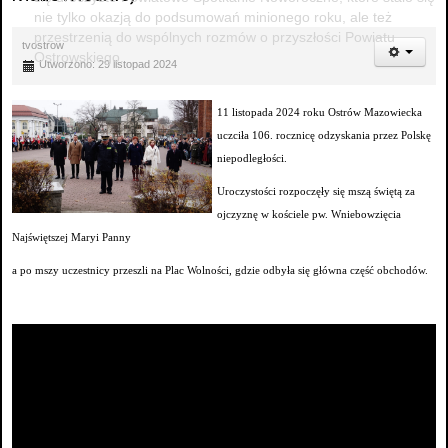
nie tylko okazją do podsumowań minionego roku, ale też
przestrzenią do wspólnych rozmów o przyszłości Powiatu
tvostrow
Ostrowskiego.
Utworzono: 29 listopad 2024
11 listopada 2024 roku Ostrów Mazowiecka
uczciła 106. rocznicę odzyskania przez Polskę
niepodległości.
Uroczystości rozpoczęły się mszą świętą za
ojczyznę w kościele pw. Wniebowzięcia
Najświętszej Maryi Panny
a po mszy uczestnicy przeszli na Plac Wolności, gdzie odbyła się główna część obchodów.