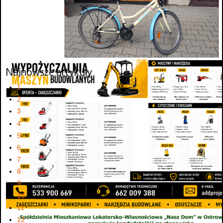
Najnowsze artykuły
1
2
3
4
5
6
7
8
9
10
11
12