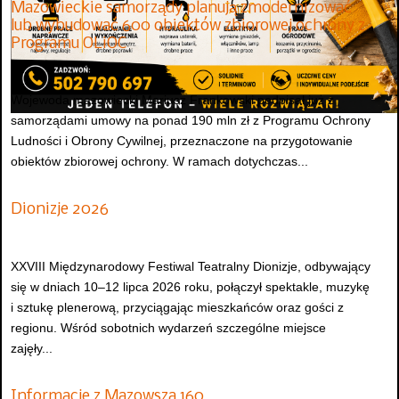
Mazowieckie samorządy planują zmodernizować
lub wybudować 600 obiektów zbiorowej ochrony z
Programu OLiOC
Wojewoda mazowiecki Mariusz Frankowski podpisał już z
samorządami umowy na ponad 190 mln zł z Programu Ochrony
Ludności i Obrony Cywilnej, przeznaczone na przygotowanie
obiektów zbiorowej ochrony. W ramach dotychczas...
Dionizje 2026
XXVIII Międzynarodowy Festiwal Teatralny Dionizje, odbywający
się w dniach 10–12 lipca 2026 roku, połączył spektakle, muzykę
i sztukę plenerową, przyciągając mieszkańców oraz gości z
regionu. Wśród sobotnich wydarzeń szczególne miejsce
zajęły...
Informacje z Mazowsza 160