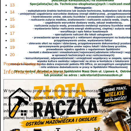
13
14
15
16
17
18
19
20
Poprzedni
Następny
Informacje z Mazowsza 161
W tym wydaniu programu informacyjnego samorządu
województwa mazowieckiego "Informacje z Mazowsza" mówimy
m.in. o stypendiach dla zdolnych uczniów i milionach na
infrastrukturę sportową, dofinansowaniu ochrony zabytków,
planowanej budowie strażnicy OSP...