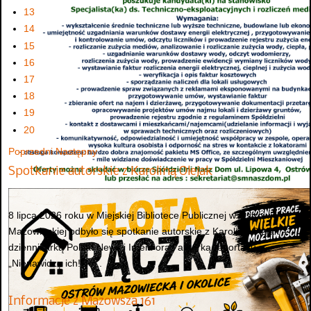
13
14
15
16
17
18
19
20
Poprzedni
Następny
Spotkanie autorskie z Karoliną Olejak
8 lipca 2026 roku w Miejskiej Bibliotece Publicznej w Ostrowi
Mazowieckiej odbyło się spotkanie autorskie z Karoliną Olejak –
dziennikarką Polsat News i Interii oraz autorką reportażu
„Nienawidzę ich! To...
Informacje z Mazowsza 161