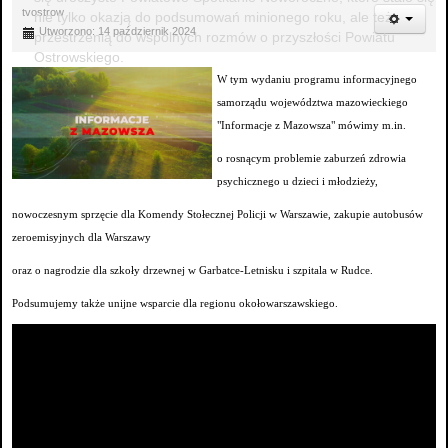
tvostrow
nie tylko okazją do podsumowań minionego roku, ale też
Utworzono: 14 październik 2024
przestrzenią do wspólnych rozmów o przyszłości Powiatu
Ostrowskiego.
W tym wydaniu programu informacyjnego
samorządu województwa mazowieckiego
"Informacje z Mazowsza" mówimy m.in.
o rosnącym problemie zaburzeń zdrowia
psychicznego u dzieci i młodzieży,
nowoczesnym sprzęcie dla Komendy Stołecznej Policji w Warszawie, zakupie autobusów
zeroemisyjnych dla Warszawy
oraz o nagrodzie dla szkoły drzewnej w Garbatce-Letnisku i szpitala w Rudce.
Podsumujemy także unijne wsparcie dla regionu okołowarszawskiego.