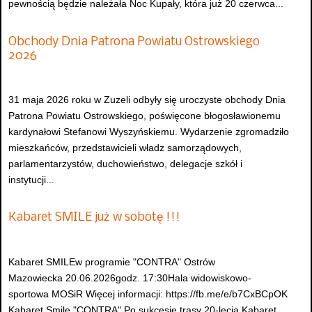
pewnością będzie należała Noc Kupały, która już 20 czerwca...
Obchody Dnia Patrona Powiatu Ostrowskiego
2026
31 maja 2026 roku w Zuzeli odbyły się uroczyste obchody Dnia
Patrona Powiatu Ostrowskiego, poświęcone błogosławionemu
kardynałowi Stefanowi Wyszyńskiemu. Wydarzenie zgromadziło
mieszkańców, przedstawicieli władz samorządowych,
parlamentarzystów, duchowieństwo, delegacje szkół i
instytucji...
Kabaret SMILE już w sobotę !!!
Kabaret SMILEw programie "CONTRA" Ostrów
Mazowiecka 20.06.2026godz. 17:30Hala widowiskowo-
sportowa MOSiR Więcej informacji: https://fb.me/e/b7CxBCpOK
Kabaret Smile "CONTRA".Po sukcesie trasy 20-lecia Kabaret