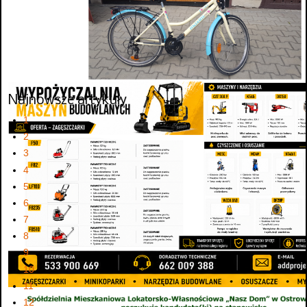
Najnowsze artykuły
1
2
3
4
5
6
7
8
9
10
11
12