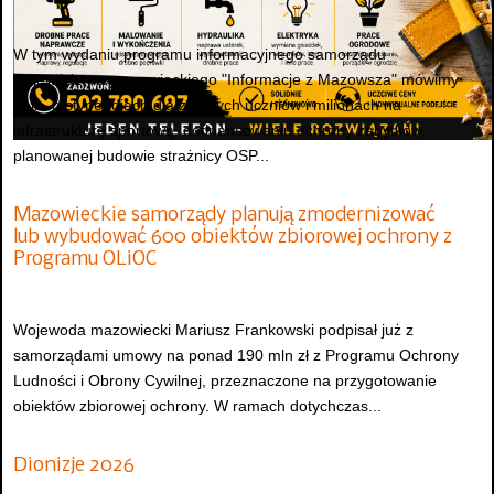
W tym wydaniu programu informacyjnego samorządu
województwa mazowieckiego "Informacje z Mazowsza" mówimy
m.in. o stypendiach dla zdolnych uczniów i milionach na
infrastrukturę sportową, dofinansowaniu ochrony zabytków,
planowanej budowie strażnicy OSP...
Mazowieckie samorządy planują zmodernizować
lub wybudować 600 obiektów zbiorowej ochrony z
Programu OLiOC
Wojewoda mazowiecki Mariusz Frankowski podpisał już z
samorządami umowy na ponad 190 mln zł z Programu Ochrony
Ludności i Obrony Cywilnej, przeznaczone na przygotowanie
obiektów zbiorowej ochrony. W ramach dotychczas...
Dionizje 2026