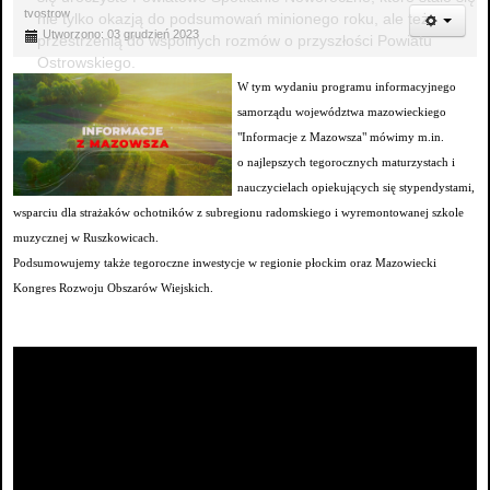
tvostrow
nie tylko okazją do podsumowań minionego roku, ale też
Utworzono: 03 grudzień 2023
przestrzenią do wspólnych rozmów o przyszłości Powiatu
Ostrowskiego.
W tym wydaniu programu informacyjnego
samorządu województwa mazowieckiego
"Informacje z Mazowsza" mówimy m.in.
o najlepszych tegorocznych maturzystach i
nauczycielach opiekujących się stypendystami,
wsparciu dla strażaków ochotników z subregionu radomskiego i wyremontowanej szkole
muzycznej w Ruszkowicach.
Podsumowujemy także tegoroczne inwestycje w regionie płockim oraz Mazowiecki
Kongres Rozwoju Obszarów Wiejskich.