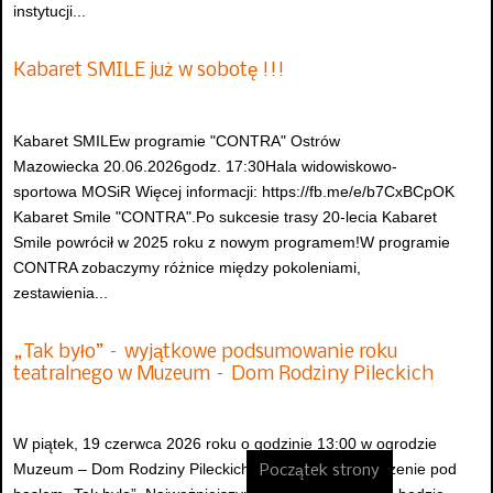
instytucji...
Kabaret SMILE już w sobotę !!!
Kabaret SMILEw programie "CONTRA" Ostrów
Mazowiecka 20.06.2026godz. 17:30Hala widowiskowo-
sportowa MOSiR Więcej informacji: https://fb.me/e/b7CxBCpOK
Kabaret Smile "CONTRA".Po sukcesie trasy 20-lecia Kabaret
Smile powrócił w 2025 roku z nowym programem!W programie
CONTRA zobaczymy różnice między pokoleniami,
zestawienia...
„Tak było” – wyjątkowe podsumowanie roku
teatralnego w Muzeum – Dom Rodziny Pileckich
W piątek, 19 czerwca 2026 roku o godzinie 13:00 w ogrodzie
Muzeum – Dom Rodziny Pileckich odbędzie się wydarzenie pod
Początek strony