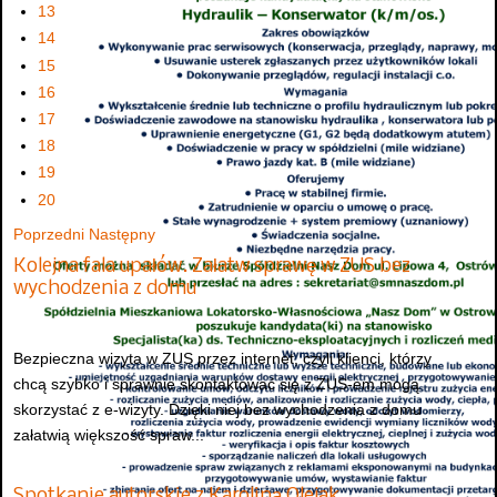
13
14
15
16
17
18
19
20
Poprzedni
Następny
Kolejna fala upałów. Załatw sprawę w ZUS bez
wychodzenia z domu
Bezpieczna wizyta w ZUS przez internet, czyli klienci, którzy
chcą szybko i sprawnie skontaktować się z ZUS-em mogą
skorzystać z e-wizyty. Dzięki niej bez wychodzenia z domu
załatwią większość spraw...
Spotkanie autorskie z Karoliną Olejak