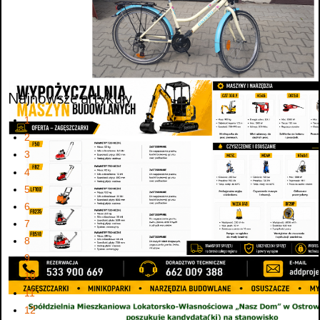
Najnowsze artykuły
1
2
3
4
5
6
7
8
9
10
11
12