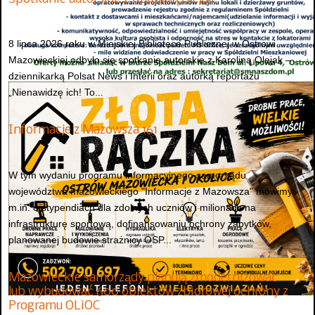
8 lipca 2026 roku w Miejskiej Bibliotece Publicznej w Ostrowi
Mazowieckiej odbyło się spotkanie autorskie z Karoliną Olejak –
dziennikarką Polsat News i Interii oraz autorką reportażu
„Nienawidzę ich! To...
Informacje z Mazowsza 161
W tym wydaniu programu informacyjnego samorządu
województwa mazowieckiego "Informacje z Mazowsza" mówimy
m.in. o stypendiach dla zdolnych uczniów i milionach na
infrastrukturę sportową, dofinansowaniu ochrony zabytków,
planowanej budowie strażnicy OSP...
Mazowieckie samorządy planują zmodernizować
lub wybudować 600 obiektów zbiorowej ochrony z
Programu OLiOC