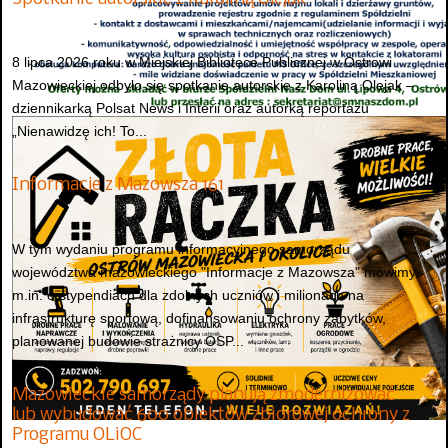
8 lipca 2026 roku w Miejskiej Bibliotece Publicznej w Ostrowi
Mazowieckiej odbyło się spotkanie autorskie z Karoliną Olejak –
dziennikarką Polsat News i Interii oraz autorką reportażu
„Nienawidzę ich! To...
Informacje z Mazowsza 161
W tym wydaniu programu informacyjnego samorządu
województwa mazowieckiego "Informacje z Mazowsza" mówimy
m.in. o stypendiach dla zdolnych uczniów i milionach na
infrastrukturę sportową, dofinansowaniu ochrony zabytków,
planowanej budowie strażnicy OSP...
Mazowieckie samorządy planują zmodernizować
lub wybudować 600 obiektów zbiorowej ochrony z
Programu OLiOC