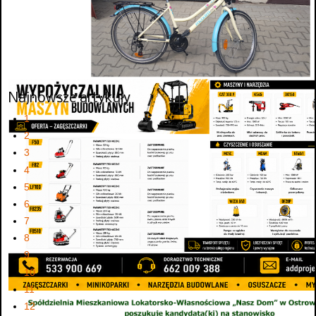
Najnowsze artykuły
1
2
3
4
5
6
7
8
9
10
11
12