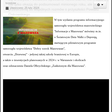
tvostrow
nie tylko okazją do podsumowań minionego roku, ale też
Utworzono: 25 luty 2024
przestrzenią do wspólnych rozmów o przyszłości Powiatu
Ostrowskiego.
W tym wydaniu programu informacyjnego
samorządu województwa mazowieckiego
"Informacje z Mazowsza" mówimy m.in.
o Światowym Dniu Walki z Depresją,
startującym pilotażowym programie
samorządu województwa "Dobry wzrok Mazowszan",
otwarciu „Drzewnej” - jedynej takiej szkoły branżowej w Europie,
a także o inwestycjach planowanych w 2024 r. w Warszawie i okolicach
oraz odznaczeniu Daniela Olbrychskiego „Zasłużonym dla Mazowsza”.