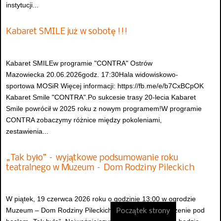
instytucji...
Kabaret SMILE już w sobotę !!!
Kabaret SMILEw programie "CONTRA" Ostrów
Mazowiecka 20.06.2026godz. 17:30Hala widowiskowo-
sportowa MOSiR Więcej informacji: https://fb.me/e/b7CxBCpOK
Kabaret Smile "CONTRA".Po sukcesie trasy 20-lecia Kabaret
Smile powrócił w 2025 roku z nowym programem!W programie
CONTRA zobaczymy różnice między pokoleniami,
zestawienia...
„Tak było” – wyjątkowe podsumowanie roku
teatralnego w Muzeum – Dom Rodziny Pileckich
W piątek, 19 czerwca 2026 roku o godzinie 13:00 w ogrodzie
Muzeum – Dom Rodziny Pileckich odbędzie się wydarzenie pod
Początek strony