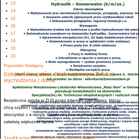
13
14
15
16
17
18
19
20
Poprzedni
Następny
Kolejna fala upałów. Załatw sprawę w ZUS bez
wychodzenia z domu
Bezpieczna wizyta w ZUS przez internet, czyli klienci, którzy
chcą szybko i sprawnie skontaktować się z ZUS-em mogą
skorzystać z e-wizyty. Dzięki niej bez wychodzenia z domu
załatwią większość spraw...
Spotkanie autorskie z Karoliną Olejak