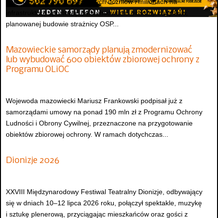
m.in. o stypendiach dla zdolnych uczniów i milionach na
infrastrukturę sportową, dofinansowaniu ochrony zabytków,
planowanej budowie strażnicy OSP...
Mazowieckie samorządy planują zmodernizować
lub wybudować 600 obiektów zbiorowej ochrony z
Programu OLiOC
Wojewoda mazowiecki Mariusz Frankowski podpisał już z
samorządami umowy na ponad 190 mln zł z Programu Ochrony
Ludności i Obrony Cywilnej, przeznaczone na przygotowanie
obiektów zbiorowej ochrony. W ramach dotychczas...
Dionizje 2026
XXVIII Międzynarodowy Festiwal Teatralny Dionizje, odbywający
się w dniach 10–12 lipca 2026 roku, połączył spektakle, muzykę
i sztukę plenerową, przyciągając mieszkańców oraz gości z