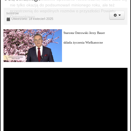
nie tylko okazją do podsumowań minionego roku, ale też
przestrzenią do wspólnych rozmów o przyszłości Powiatu
tvostrow
Ostrowskiego.
Utworzono: 18 kwiecień 2025
Starosta Ostrowski Jerzy Bauer
składa życzenia Wielkanocne