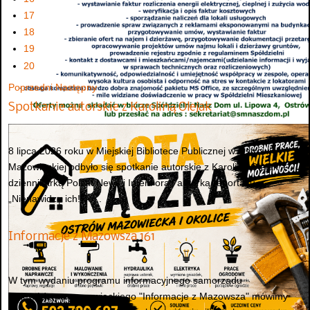
17
18
19
20
Poprzedni
Następny
Spotkanie autorskie z Karoliną Olejak
8 lipca 2026 roku w Miejskiej Bibliotece Publicznej w Ostrowi
Mazowieckiej odbyło się spotkanie autorskie z Karoliną Olejak –
dziennikarką Polsat News i Interii oraz autorką reportażu
„Nienawidzę ich! To...
Informacje z Mazowsza 161
W tym wydaniu programu informacyjnego samorządu
województwa mazowieckiego "Informacje z Mazowsza" mówimy