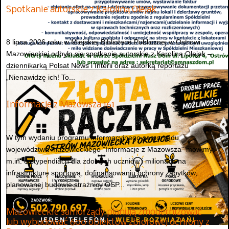
Spotkanie autorskie z Karoliną Olejak
8 lipca 2026 roku w Miejskiej Bibliotece Publicznej w Ostrowi
Mazowieckiej odbyło się spotkanie autorskie z Karoliną Olejak –
dziennikarką Polsat News i Interii oraz autorką reportażu
„Nienawidzę ich! To...
Informacje z Mazowsza 161
W tym wydaniu programu informacyjnego samorządu
województwa mazowieckiego "Informacje z Mazowsza" mówimy
m.in. o stypendiach dla zdolnych uczniów i milionach na
infrastrukturę sportową, dofinansowaniu ochrony zabytków,
planowanej budowie strażnicy OSP...
Mazowieckie samorządy planują zmodernizować
lub wybudować 600 obiektów zbiorowej ochrony z