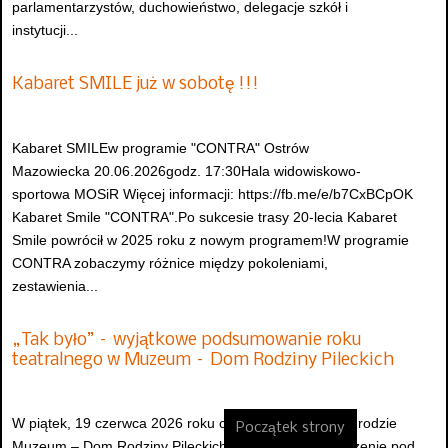
parlamentarzystów, duchowieństwo, delegacje szkół i
instytucji...
Kabaret SMILE już w sobotę !!!
Kabaret SMILEw programie "CONTRA" Ostrów
Mazowiecka 20.06.2026godz. 17:30Hala widowiskowo-
sportowa MOSiR Więcej informacji: https://fb.me/e/b7CxBCpOK
Kabaret Smile "CONTRA".Po sukcesie trasy 20-lecia Kabaret
Smile powrócił w 2025 roku z nowym programem!W programie
CONTRA zobaczymy różnice między pokoleniami,
zestawienia...
„Tak było” – wyjątkowe podsumowanie roku
teatralnego w Muzeum – Dom Rodziny Pileckich
W piątek, 19 czerwca 2026 roku o godzinie 13:00 w ogrodzie
Początek strony
Muzeum – Dom Rodziny Pileckich odbędzie się wydarzenie pod