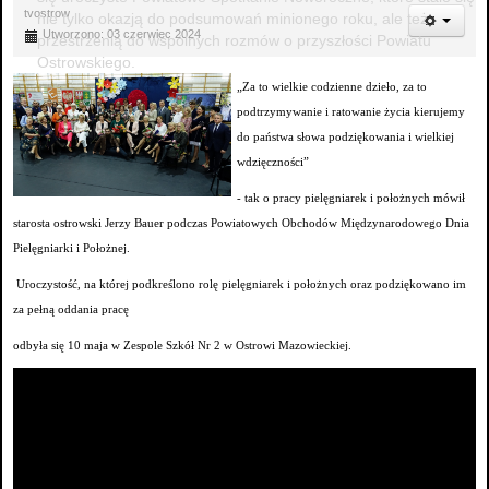
tvostrow
nie tylko okazją do podsumowań minionego roku, ale też
Utworzono: 03 czerwiec 2024
przestrzenią do wspólnych rozmów o przyszłości Powiatu
Ostrowskiego.
„Za to wielkie codzienne dzieło, za to
podtrzymywanie i ratowanie życia kierujemy
do państwa słowa podziękowania i wielkiej
wdzięczności”
- tak o pracy pielęgniarek i położnych mówił
starosta ostrowski Jerzy Bauer podczas Powiatowych Obchodów Międzynarodowego Dnia
Pielęgniarki i Położnej.
Uroczystość, na której podkreślono rolę pielęgniarek i położnych oraz podziękowano im
za pełną oddania pracę
odbyła się 10 maja w Zespole Szkół Nr 2 w Ostrowi Mazowieckiej.