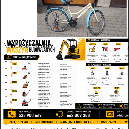
Najnowsze artykuły
1
2
3
4
5
6
7
8
9
10
11