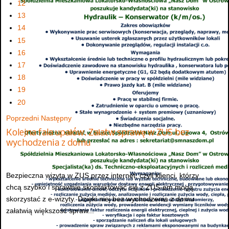
12
13
14
15
16
17
18
19
20
Poprzedni
Następny
Kolejna fala upałów. Załatw sprawę w ZUS bez
wychodzenia z domu
Bezpieczna wizyta w ZUS przez internet, czyli klienci, którzy
chcą szybko i sprawnie skontaktować się z ZUS-em mogą
skorzystać z e-wizyty. Dzięki niej bez wychodzenia z domu
załatwią większość spraw...