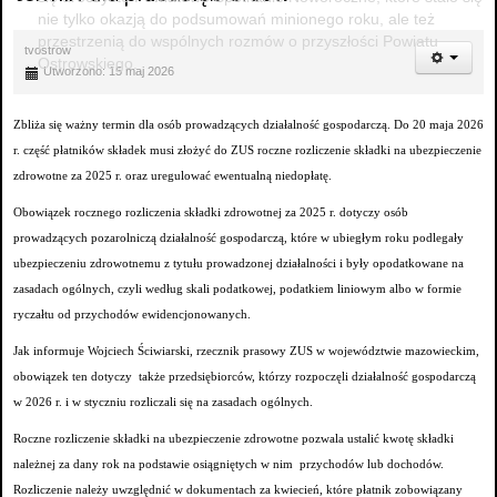
nie tylko okazją do podsumowań minionego roku, ale też
przestrzenią do wspólnych rozmów o przyszłości Powiatu
tvostrow
Ostrowskiego.
Utworzono: 15 maj 2026
Zbliża się ważny termin dla osób prowadzących działalność gospodarczą. Do 20 maja 2026
r. część płatników składek musi złożyć do ZUS roczne rozliczenie składki na ubezpieczenie
zdrowotne za 2025 r. oraz uregulować ewentualną niedopłatę.
Obowiązek rocznego rozliczenia składki zdrowotnej za 2025 r. dotyczy osób
prowadzących pozarolniczą działalność gospodarczą, które w ubiegłym roku podlegały
ubezpieczeniu zdrowotnemu z tytułu prowadzonej działalności i były opodatkowane na
zasadach ogólnych, czyli według skali podatkowej, podatkiem liniowym albo w formie
ryczałtu od przychodów ewidencjonowanych.
Jak informuje Wojciech Ściwiarski, rzecznik prasowy ZUS w województwie mazowieckim,
obowiązek ten dotyczy także przedsiębiorców, którzy rozpoczęli działalność gospodarczą
w 2026 r. i w styczniu rozliczali się na zasadach ogólnych.
Roczne rozliczenie składki na ubezpieczenie zdrowotne pozwala ustalić kwotę składki
należnej za dany rok na podstawie osiągniętych w nim przychodów lub dochodów.
Rozliczenie należy uwzględnić w dokumentach za kwiecień, które płatnik zobowiązany