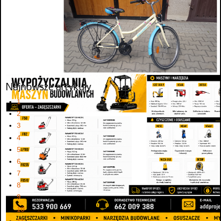
Najnowsze artykuły
1
2
3
4
5
6
7
8
9
10
11