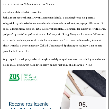
jest przekazać do ZUS najpóźniej do 20 maja.
Zwrot nadpłaty składki zdrowotnej
Jeśli z rocznego rozliczenia wynika nadpłata składki, a przedsiębiorca nie posiada
zaległości z tytułu składek ani nienależnie pobranych świadczeń, na jego profilu w eZUS
został udostępniony wniosek RZS-R o zwrot nadpłaty. Dokument ten należy zweryfikować,
podpisać i przesłać za pośrednictwem platformy eZUS najpóźniej do 1 czerwca. Wówczas
ZUS zwróci nadpłatę na konto płatnika najpóźniej do 3 sierpnia. Jeśli przedsiębiorca nie
złoży wniosku o zwrot nadpłaty, Zakład Ubezpieczeń Społecznych rozliczy ją na koncie
płatnika do końca roku.
W przypadku niedopłaty składki zaległość należy uregulować wraz ze składką za kwiecień
do 20 maja, przelewem na indywidualny numer rachunku składkowego (NRS).