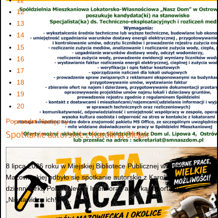
12
13
14
15
16
17
18
19
20
Poprzedni
Następny
Spotkanie autorskie z Karoliną Olejak
8 lipca 2026 roku w Miejskiej Bibliotece Publicznej w Ostrowi
Mazowieckiej odbyło się spotkanie autorskie z Karoliną Olejak –
dziennikarką Polsat News i Interii oraz autorką reportażu
„Nienawidzę ich! To...