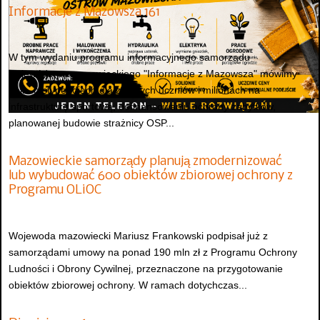
Informacje z Mazowsza 161
W tym wydaniu programu informacyjnego samorządu
województwa mazowieckiego "Informacje z Mazowsza" mówimy
m.in. o stypendiach dla zdolnych uczniów i milionach na
infrastrukturę sportową, dofinansowaniu ochrony zabytków,
planowanej budowie strażnicy OSP...
Mazowieckie samorządy planują zmodernizować
lub wybudować 600 obiektów zbiorowej ochrony z
Programu OLiOC
Wojewoda mazowiecki Mariusz Frankowski podpisał już z
samorządami umowy na ponad 190 mln zł z Programu Ochrony
Ludności i Obrony Cywilnej, przeznaczone na przygotowanie
obiektów zbiorowej ochrony. W ramach dotychczas...