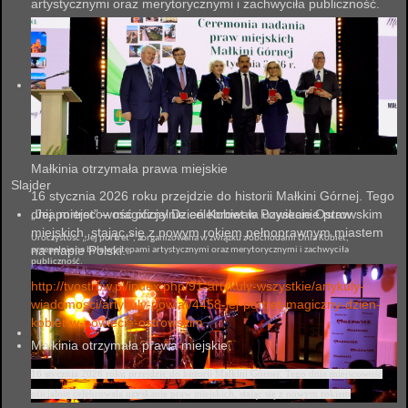
artystycznymi oraz merytorycznymi i zachwyciła publiczność.
Małkinia otrzymała prawa miejskie
Slajder
16 stycznia 2026 roku przejdzie do historii Małkini Górnej. Tego
dnia miejscowość oficjalnie celebrowała uzyskanie praw
„Jej portret” – magiczny Dzień Kobiet w Powiecie Ostrowskim
miejskich, stając się z nowym rokiem pełnoprawnym miastem
Uroczystość „Jej portret”, zorganizowana w związku z obchodami Dnia Kobiet,
na mapie Polski.
przepełniona była występami artystycznymi oraz merytorycznymi i zachwyciła
publiczność.
http://tvostrow.pl/index.php/91-artykuly-wszystkie/artykuly-
wiadomosci/artykuly-powiat/4458-jej-portret-magiczny-dzien-
kobiet-w-powiecie-ostrowskim
Małkinia otrzymała prawa miejskie
16 stycznia 2026 roku przejdzie do historii Małkini Górnej. Tego dnia miejscowość
oficjalnie celebrowała uzyskanie praw miejskich, stając się z nowym rokiem