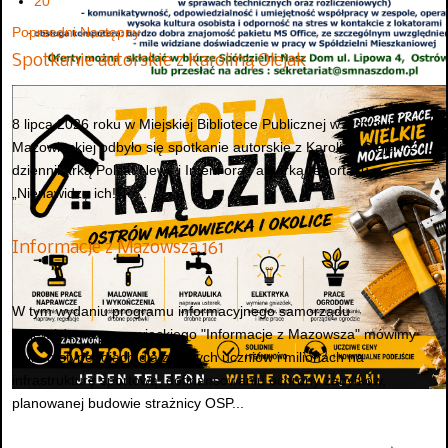
20
Poprzedni
Następny
Spotkanie autorskie z Karoliną Olejak
8 lipca 2026 roku w Miejskiej Bibliotece Publicznej w Ostrowi
Mazowieckiej odbyło się spotkanie autorskie z Karoliną Olejak –
dziennikarką Polsat News i Interii oraz autorką reportażu
„Nienawidzę ich! To...
Informacje z Mazowsza 161
W tym wydaniu programu informacyjnego samorządu
województwa mazowieckiego "Informacje z Mazowsza" mówimy
m.in. o stypendiach dla zdolnych uczniów i milionach na
infrastrukturę sportową, dofinansowaniu ochrony zabytków,
planowanej budowie strażnicy OSP...