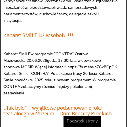
kardynałowi Stefanowi Wyszyńskiemu. Wydarzenie zgromadziło
mieszkańców, przedstawicieli władz samorządowych,
parlamentarzystów, duchowieństwo, delegacje szkół i
instytucji...
Kabaret SMILE już w sobotę !!!
Kabaret SMILEw programie "CONTRA" Ostrów
Mazowiecka 20.06.2026godz. 17:30Hala widowiskowo-
sportowa MOSiR Więcej informacji: https://fb.me/e/b7CxBCpOK
Kabaret Smile "CONTRA".Po sukcesie trasy 20-lecia Kabaret
Smile powrócił w 2025 roku z nowym programem!W programie
CONTRA zobaczymy różnice między pokoleniami,
zestawienia...
„Tak było” – wyjątkowe podsumowanie roku
teatralnego w Muzeum – Dom Rodziny Pileckich
Początek strony