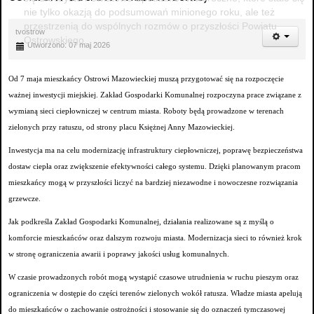
nie tylko okazją do podsumowań minionego roku, ale też
przestrzenią do wspólnych rozmów o przyszłości Powiatu
tvostrow
Ostrowskiego.
Utworzono: 07 maj 2026
Od 7 maja mieszkańcy Ostrowi Mazowieckiej muszą przygotować się na rozpoczęcie
ważnej inwestycji miejskiej. Zakład Gospodarki Komunalnej rozpoczyna prace związane z
wymianą sieci ciepłowniczej w centrum miasta. Roboty będą prowadzone w terenach
zielonych przy ratuszu, od strony placu Księżnej Anny Mazowieckiej.
Inwestycja ma na celu modernizację infrastruktury ciepłowniczej, poprawę bezpieczeństwa
dostaw ciepła oraz zwiększenie efektywności całego systemu. Dzięki planowanym pracom
mieszkańcy mogą w przyszłości liczyć na bardziej niezawodne i nowoczesne rozwiązania
grzewcze.
Jak podkreśla Zakład Gospodarki Komunalnej, działania realizowane są z myślą o
komforcie mieszkańców oraz dalszym rozwoju miasta. Modernizacja sieci to również krok
w stronę ograniczenia awarii i poprawy jakości usług komunalnych.
W czasie prowadzonych robót mogą wystąpić czasowe utrudnienia w ruchu pieszym oraz
ograniczenia w dostępie do części terenów zielonych wokół ratusza. Władze miasta apelują
do mieszkańców o zachowanie ostrożności i stosowanie się do oznaczeń tymczasowej