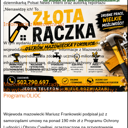
dziennikarką Polsat News i Interii oraz autorką reportażu
„Nienawidzę ich! To...
Informacje z Mazowsza 161
W tym wydaniu programu informacyjnego samorządu
województwa mazowieckiego "Informacje z Mazowsza" mówimy
m.in. o stypendiach dla zdolnych uczniów i milionach na
infrastrukturę sportową, dofinansowaniu ochrony zabytków,
planowanej budowie strażnicy OSP...
Mazowieckie samorządy planują zmodernizować
lub wybudować 600 obiektów zbiorowej ochrony z
Programu OLiOC
Wojewoda mazowiecki Mariusz Frankowski podpisał już z
samorządami umowy na ponad 190 mln zł z Programu Ochrony
Ludności i Obrony Cywilnej, przeznaczone na przygotowanie