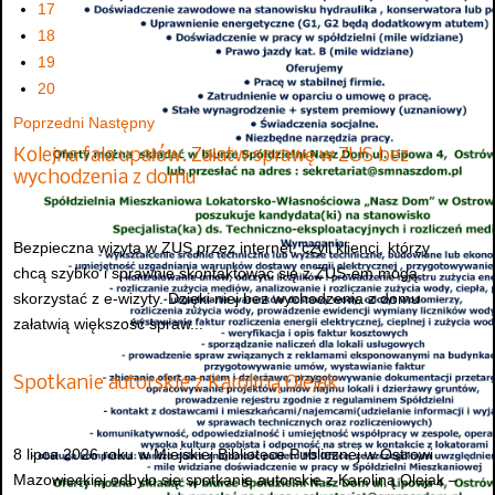
17
18
19
20
Poprzedni
Następny
Kolejna fala upałów. Załatw sprawę w ZUS bez
wychodzenia z domu
Bezpieczna wizyta w ZUS przez internet, czyli klienci, którzy
chcą szybko i sprawnie skontaktować się z ZUS-em mogą
skorzystać z e-wizyty. Dzięki niej bez wychodzenia z domu
załatwią większość spraw...
Spotkanie autorskie z Karoliną Olejak
8 lipca 2026 roku w Miejskiej Bibliotece Publicznej w Ostrowi
Mazowieckiej odbyło się spotkanie autorskie z Karoliną Olejak –