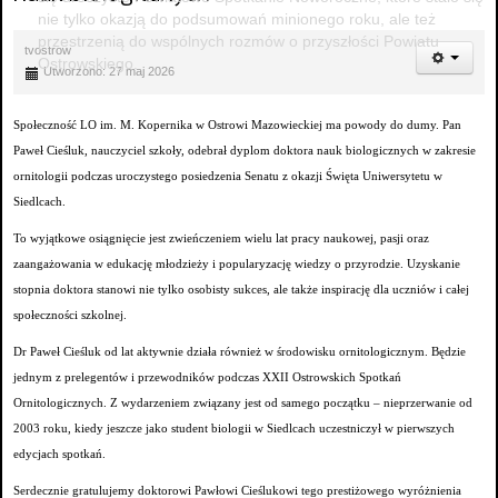
nie tylko okazją do podsumowań minionego roku, ale też
przestrzenią do wspólnych rozmów o przyszłości Powiatu
tvostrow
Ostrowskiego.
Utworzono: 27 maj 2026
Społeczność LO im. M. Kopernika w Ostrowi Mazowieckiej ma powody do dumy. Pan
Paweł Cieśluk, nauczyciel szkoły, odebrał dyplom doktora nauk biologicznych w zakresie
ornitologii podczas uroczystego posiedzenia Senatu z okazji Święta Uniwersytetu w
Siedlcach.
To wyjątkowe osiągnięcie jest zwieńczeniem wielu lat pracy naukowej, pasji oraz
zaangażowania w edukację młodzieży i popularyzację wiedzy o przyrodzie. Uzyskanie
stopnia doktora stanowi nie tylko osobisty sukces, ale także inspirację dla uczniów i całej
społeczności szkolnej.
Dr Paweł Cieśluk od lat aktywnie działa również w środowisku ornitologicznym. Będzie
jednym z prelegentów i przewodników podczas XXII Ostrowskich Spotkań
Ornitologicznych. Z wydarzeniem związany jest od samego początku – nieprzerwanie od
2003 roku, kiedy jeszcze jako student biologii w Siedlcach uczestniczył w pierwszych
edycjach spotkań.
Serdecznie gratulujemy doktorowi Pawłowi Cieślukowi tego prestiżowego wyróżnienia