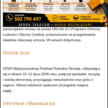
lub wybudować 600 obiektów zbiorowej ochrony z
Programu OLiOC
Wojewoda mazowiecki Mariusz Frankowski podpisał już z
samorządami umowy na ponad 190 mln zł z Programu Ochrony
Ludności i Obrony Cywilnej, przeznaczone na przygotowanie
obiektów zbiorowej ochrony. W ramach dotychczas...
Dionizje 2026
XXVIII Międzynarodowy Festiwal Teatralny Dionizje, odbywający
się w dniach 10–12 lipca 2026 roku, połączył spektakle, muzykę
i sztukę plenerową, przyciągając mieszkańców oraz gości z
regionu. Wśród sobotnich wydarzeń szczególne miejsce
zajęły...
Informacje z Mazowsza 160