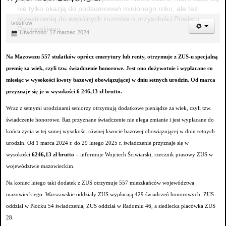
nie tylko okazją do podsumowań minionego roku, ale też
przestrzenią do wspólnych rozmów o przyszłości Powiatu
tvostrow
Ostrowskiego.
Utworzono: 17 marzec 2024
Na Mazowszu 557 stulatków oprócz emerytury lub renty, otrzymuje z ZUS-u specjalną
premię za wiek, czyli tzw. świadczenie honorowe. Jest ono dożywotnie i wypłacane co
miesiąc w wysokości kwoty bazowej obowiązującej w dniu setnych urodzin. Od marca
przyznaje się je w wysokości 6 246,13 zł brutto.
Wraz z setnymi urodzinami seniorzy otrzymują dodatkowe pieniądze za wiek, czyli tzw.
świadczenie honorowe. Raz przyznane świadczenie nie ulega zmianie i jest wypłacane do
końca życia w tej samej wysokości równej kwocie bazowej obowiązującej w dniu setnych
urodzin. Od 1 marca 2024 r. do 29 lutego 2025 r. świadczenie przyznaje się w
wysokości
6246,13 zł
brutto
– informuje Wojciech Ściwiarski, rzecznik prasowy ZUS w
województwie mazowieckim.
Na koniec lutego taki dodatek z ZUS otrzymuje 557 mieszkańców województwa
mazowieckiego. Warszawskie oddziały ZUS wypłacają 429 świadczeń honorowych, ZUS
oddział w Płocku 54 świadczenia, ZUS oddział w Radomiu 46, a siedlecka placówka ZUS
28.