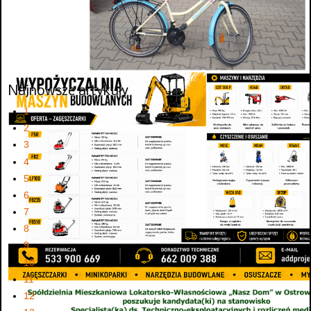
Najnowsze artykuły
1
2
3
4
5
6
7
8
9
10
11
12