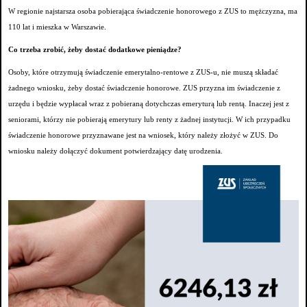
W regionie najstarsza osoba pobierająca świadczenie honorowego z ZUS to mężczyzna, ma
110 lat i mieszka w Warszawie.
Co trzeba zrobić, żeby dostać dodatkowe pieniądze?
Osoby, które otrzymują świadczenie emerytalno-rentowe z ZUS-u, nie muszą składać
żadnego wniosku, żeby dostać świadczenie honorowe. ZUS przyzna im świadczenie z
urzędu i będzie wypłacał wraz z pobieraną dotychczas emeryturą lub rentą. Inaczej jest z
seniorami, którzy nie pobierają emerytury lub renty z żadnej instytucji. W ich przypadku
świadczenie honorowe przyznawane jest na wniosek, który należy złożyć w ZUS. Do
wniosku należy dołączyć dokument potwierdzający datę urodzenia.