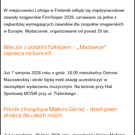
W miejscowości Lohtaja w Finlandii odbyły się międzynarodowe
zawody snajperskie FinnSniper 2026, uznawane za jedne z
najbardziej wymagających zawodów dla zespołów snajperskich
w Europie. Wydarzenie, organizowane od ponad 20 lat...
Wieczór z polskim folklorem – „Mazowsze”
zaprasza na koncert
Już 7 sierpnia 2026 roku o godz. 18:00 mieszkańcy Ostrowi
Mazowieckiej i okolic będą mieli okazję uczestniczyć w
niezwykłym wydarzeniu muzycznym. Na terenie przy Hali
Sportowej MOSiR przy ul. Trębickiego...
Piknik z Książką w Małkini Górnej – dzień pełen
atrakcji dla całych rodzin
Już w niedzielę, 26 lipca 2026 roku, mieszkańcy Gminy Małkinia