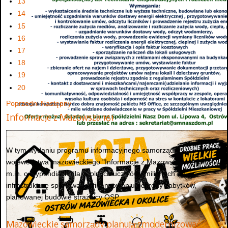
13
14
15
16
17
18
19
20
Poprzedni
Następny
Informacje z Mazowsza 161
W tym wydaniu programu informacyjnego samorządu
województwa mazowieckiego "Informacje z Mazowsza" mówimy
m.in. o stypendiach dla zdolnych uczniów i milionach na
infrastrukturę sportową, dofinansowaniu ochrony zabytków,
planowanej budowie strażnicy OSP...
Mazowieckie samorządy planują zmodernizować