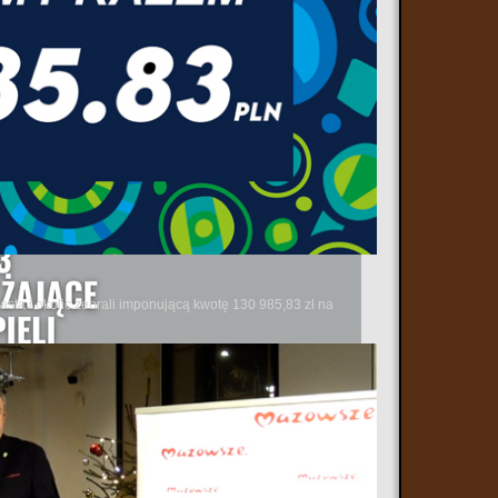
sta i okolic zebrali imponującą kwotę 130 985,83 zł na