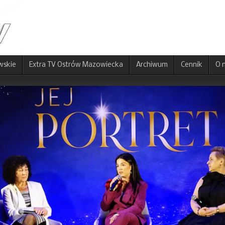
wskie
Extra TV Ostrów Mazowiecka
Archiwum
Cennik
O 