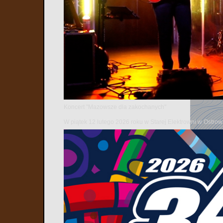
Już po raz cz
Terapii w Ce
dzięki którym
organizatorów
Koncert "Mazowsze dla zakochanych"
W piątek 12 lutego 2026 roku w Starej Elektrowni w Ostr