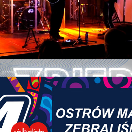
warty organizowana jest zbiórka Lidii dla Centrum Zdrowia Dziecka w podziękowaniu dla lekarz
ntrum Zdrowia Dziecka
 Lidia przyszła na świat. W ramach wdzięczności przeprowadzana jest zbiórka, która będzie trwa
: tel. 796 118 431
owi Mazowieckiej odbył się wyjątkowy walentynkowy koncert „Mazowsze dla Zakoch