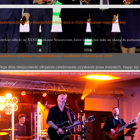
Podczas 34 Finału Wielkiej Orkiestry Świątecznej Pomocy mieszkańcy miasta i okolic zebrali im
y-wiadomosci/artykuly-miasto/4429-final-wos-p-2026-w-ostrowi-mazowieckiej
eckiej odbyło się XXXII Spotkanie Noworoczne, które tradycyjnie stało się okazją
do podsumow
ly-wiadomosci/artykuly-miasto/4418-xxxii-spotkanie-noworoczne-2026
j. Tego dnia miejscowość oficjalnie celebrowała uzyskanie praw miejskich, stając
oczyste Powiatowe Spotkanie Noworoczne, które stało się nie tylko okazją do podsumowań mini
rowskiego.
uly-wiadomosci/artykuly-powiat/4420-powiatowe-spotkanie-noworoczne-2026
Lidii dla Centrum Zdrowia Dziecka cz.IV
no: 12 wrzesień 2024