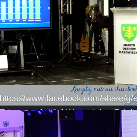
wi Mazowieckiej odbyło się XXXII Spotkanie Noworoczne, które tradycyjnie stało