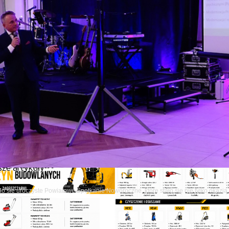
ze artykuły
o się uroczyste Powiatowe Spotkanie Noworoczne, które stało się nie tylko okazj