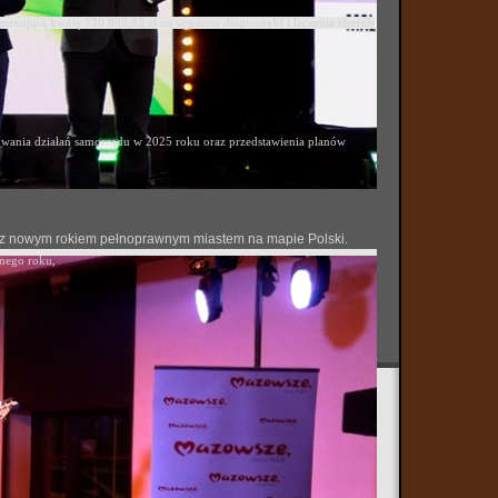
ponującą kwotę 130 985,83 zł na wsparcie diagnostyki i leczenia chorób
ania działań samorządu w 2025 roku oraz przedstawienia planów
 się z nowym rokiem pełnoprawnym miastem na mapie Polski.
onego roku,