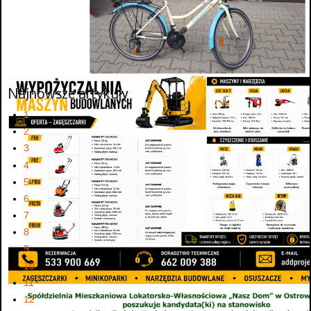
Najnowsze artykuły
1
2
3
4
5
6
7
8
9
10
11
12