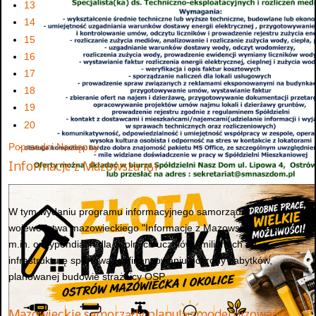
13
14
15
16
17
18
19
20
Poprzedni
Następny
Informacje z Mazowsza 161
W tym wydaniu programu informacyjnego samorządu
województwa mazowieckiego "Informacje z Mazowsza" mówimy
m.in. o stypendiach dla zdolnych uczniów i milionach na
infrastrukturę sportową, dofinansowaniu ochrony zabytków,
planowanej budowie strażnicy OSP...
Mazowieckie samorządy planują zmodernizować