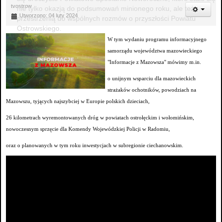
tvostrow
nie tylko okazją do podsumowań minionego roku, ale też
Utworzono: 04 luty 2024
przestrzenią do wspólnych rozmów o przyszłości Powiatu
Ostrowskiego.
W tym wydaniu programu informacyjnego
samorządu województwa mazowieckiego
"Informacje z Mazowsza" mówimy m.in.
o unijnym wsparciu dla mazowieckich
strażaków ochotników, powodziach na
Mazowszu, tyjących najszybciej w Europie polskich dzieciach,
26 kilometrach wyremontowanych dróg w powiatach ostrołęckim i wołomińskim,
nowoczesnym sprzęcie dla Komendy Wojewódzkiej Policji w Radomiu,
oraz o planowanych w tym roku inwestycjach w subregionie ciechanowskim.