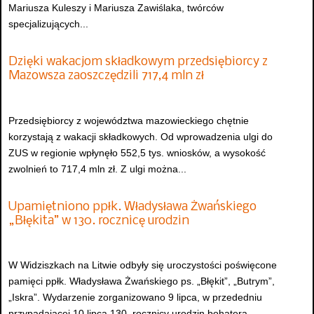
Mariusza Kuleszy i Mariusza Zawiślaka, twórców
specjalizujących...
Dzięki wakacjom składkowym przedsiębiorcy z
Mazowsza zaoszczędzili 717,4 mln zł
Przedsiębiorcy z województwa mazowieckiego chętnie
korzystają z wakacji składkowych. Od wprowadzenia ulgi do
ZUS w regionie wpłynęło 552,5 tys. wniosków, a wysokość
zwolnień to 717,4 mln zł. Z ulgi można...
Upamiętniono ppłk. Władysława Żwańskiego
„Błękita” w 130. rocznicę urodzin
W Widziszkach na Litwie odbyły się uroczystości poświęcone
pamięci ppłk. Władysława Żwańskiego ps. „Błękit”, „Butrym”,
„Iskra”. Wydarzenie zorganizowano 9 lipca, w przededniu
przypadającej 10 lipca 130. rocznicy urodzin bohatera.