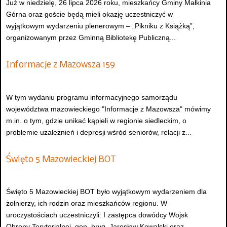
Już w niedzielę, 26 lipca 2026 roku, mieszkańcy Gminy Małkinia
Górna oraz goście będą mieli okazję uczestniczyć w
wyjątkowym wydarzeniu plenerowym – „Pikniku z Książką”,
organizowanym przez Gminną Bibliotekę Publiczną...
Informacje z Mazowsza 159
W tym wydaniu programu informacyjnego samorządu
województwa mazowieckiego "Informacje z Mazowsza" mówimy
m.in. o tym, gdzie unikać kąpieli w regionie siedleckim, o
problemie uzależnień i depresji wśród seniorów, relacji z...
Święto 5 Mazowieckiej BOT
Święto 5 Mazowieckiej BOT było wyjątkowym wydarzeniem dla
żołnierzy, ich rodzin oraz mieszkańców regionu. W
uroczystościach uczestniczyli: I zastępca dowódcy Wojsk
Obrony Terytorialnej, gen. bryg. Jarosław Kowalski oraz