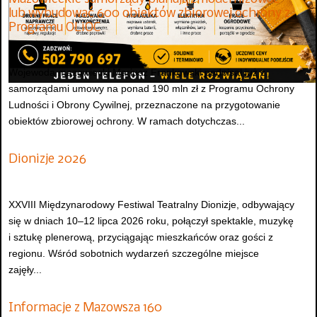
lub wybudować 600 obiektów zbiorowej ochrony z
Programu OLiOC
Wojewoda mazowiecki Mariusz Frankowski podpisał już z
samorządami umowy na ponad 190 mln zł z Programu Ochrony
Ludności i Obrony Cywilnej, przeznaczone na przygotowanie
obiektów zbiorowej ochrony. W ramach dotychczas...
Dionizje 2026
XXVIII Międzynarodowy Festiwal Teatralny Dionizje, odbywający
się w dniach 10–12 lipca 2026 roku, połączył spektakle, muzykę
i sztukę plenerową, przyciągając mieszkańców oraz gości z
regionu. Wśród sobotnich wydarzeń szczególne miejsce
zajęły...
Informacje z Mazowsza 160