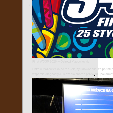
Finał WOŚP 2026 w Ostrowi Mazowieckiej
Ostrów Mazowiecka po raz kolejny udowodniła, że potrafi 
wsparcie diagnostyki i leczenia chorób przewodu pokarm