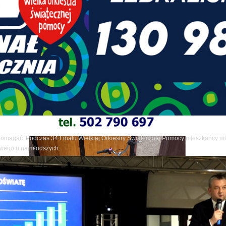
pomagać. Podczas 34 Finału Wielkiej Orkiestry Świątecznej Pomocy mieszkańcy mia
owego u najmłodszych.