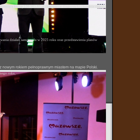
ponującą kwotę 130 985,83 zł na wsparcie diagnostyki i leczenia chorób
ania działań samorządu w 2025 roku oraz przedstawienia planów
 się z nowym rokiem pełnoprawnym miastem na mapie Polski.
onego roku,
o