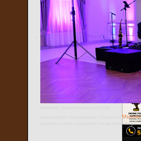
18
19
20
Poprzedni
Spotkani
8 lipca 202
News i Inte
Informa
W tym wyda
zdolnych u
Powiatowe Spotkanie Noworoczne 2026
Mazowie
8 stycznia 2026 roku w Zajeździe Cobra na Podborzu odbył
wspólnych rozmów o przyszłości Powiatu Ostrowskiego.
Wojewoda m