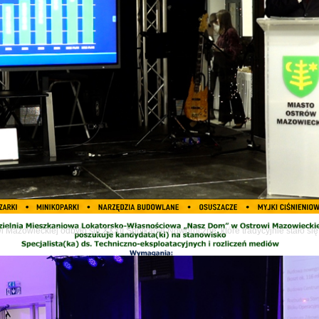
ze artykuły
wi Mazowieckiej odbyło się XXXII Spotkanie Noworoczne, które tradycyjnie stało