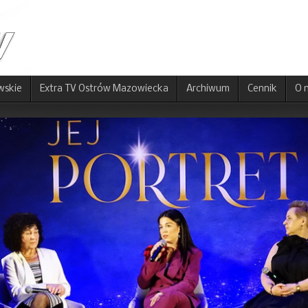
wskie
Extra TV Ostrów Mazowiecka
Archiwum
Cennik
O 