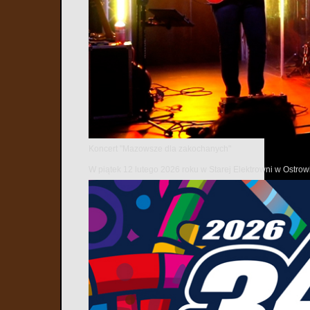
przejścia do k
Koncert "Mazowsze dla zakochanych"
W piątek 12 lutego 2026 roku w Starej Elektrowni w Ostr