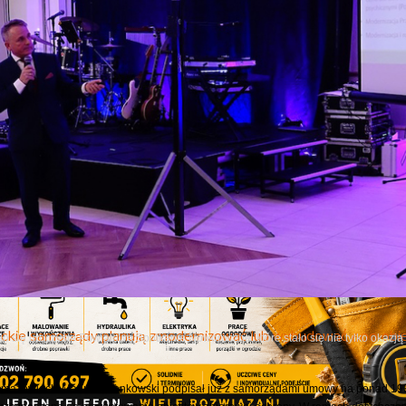
Następny
e autorskie z Karoliną Olejak
6 roku w Miejskiej Bibliotece Publicznej w Ostrowi Mazowieckiej odbyło się spotkan
rii oraz autorką reportażu „Nienawidzę ich! To...
cje z Mazowsza 161
niu programu informacyjnego samorządu województwa mazowieckiego "Informacj
czniów i milionach na infrastrukturę sportową, dofinansowaniu ochrony zabytków, 
ckie samorządy planują zmodernizować lub wybudować 600 obie
o się uroczyste Powiatowe Spotkanie Noworoczne, które stało się nie tylko okazj
azowiecki Mariusz Frankowski podpisał już z samorządami umowy na ponad 190 