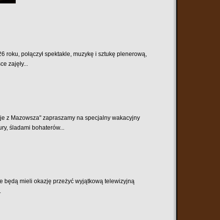
..
6 roku, połączył spektakle, muzykę i sztukę plenerową,
e zajęły...
je z Mazowsza" zapraszamy na specjalny wakacyjny
ry, śladami bohaterów...
będą mieli okazję przeżyć wyjątkową telewizyjną
.