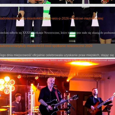
Podczas 34 Finału Wielkiej Orkiestry Świątecznej Pomocy mieszkańcy miasta i okolic zebrali im
y-wiadomosci/artykuly-miasto/4429-final-wos-p-2026-w-ostrowi-mazowieckiej
eckiej odbyło się XXXII Spotkanie Noworoczne, które tradycyjnie stało się okazją
do podsumow
ly-wiadomosci/artykuly-miasto/4418-xxxii-spotkanie-noworoczne-2026
j. Tego dnia miejscowość oficjalnie celebrowała uzyskanie praw miejskich, stając
oczyste Powiatowe Spotkanie Noworoczne, które stało się nie tylko okazją do podsumowań mini
rowskiego.
uly-wiadomosci/artykuly-powiat/4420-powiatowe-spotkanie-noworoczne-2026
Dom Rodziny Pileckich - podsumowanie roku szkolneg
no: 26 czerwiec 2026