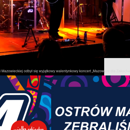
19 czerwca 2026 r. w Ostrowi Mazowieckiej, w ogrodzie Muzeum
podsumowujące rok szkolny 2025/2026 pod hasłem „Tak było”.
Podczas spotkania zaprezentowano spektakl „Opowieść muzealna”,
przy muzeum.
Przedstawienie przeniosło widzów w niezwykłą podróż w czasie – 
olejnych epok i historii.
owi Mazowieckiej odbył się wyjątkowy walentynkowy koncert „Mazowsze dla Zakoch