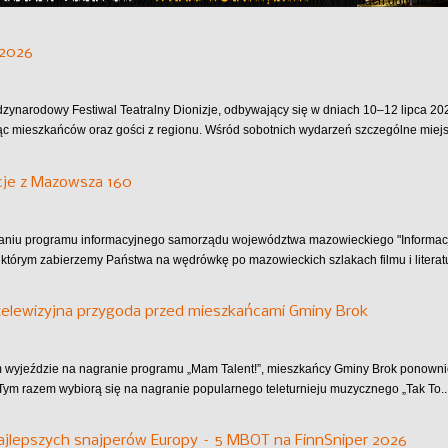
przeznaczone na przygotowanie obiektów zbiorowej ochrony. W ramach dotychczas.
 2026
dzynarodowy Festiwal Teatralny Dionizje, odbywający się w dniach 10–12 lipca 202
ąc mieszkańców oraz gości z regionu. Wśród sobotnich wydarzeń szczególne miejsc
cje z Mazowsza 160
aniu programu informacyjnego samorządu województwa mazowieckiego "Informac
 którym zabierzemy Państwa na wędrówkę po mazowieckich szlakach filmu i literatu
telewizyjna przygoda przed mieszkańcami Gminy Brok
wyjeździe na nagranie programu „Mam Talent!”, mieszkańcy Gminy Brok ponownie 
Tym razem wybiorą się na nagranie popularnego teleturnieju muzycznego „Tak To..
ajlepszych snajperów Europy – 5 MBOT na FinnSniper 2026