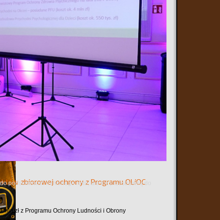
ie autorskie z Karoliną Olejak – dziennikarką Polsat
e z Mazowsza" mówimy m.in. o stypendiach dla
planowanej budowie strażnicy OSP...
któw zbiorowej ochrony z Programu OLiOC
ą do podsumowań minionego roku, ale też przestrzenią do
mln zł z Programu Ochrony Ludności i Obrony