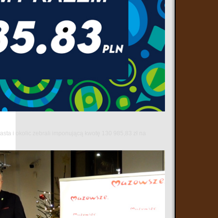
sta i okolic zebrali imponującą kwotę 130 985,83 zł na