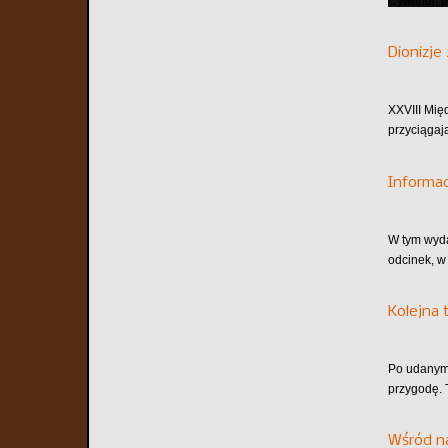
Cywilnej, 
Dionizje
XXVIII Mię
przyciągaj
Informa
W tym wyd
odcinek, w
Kolejna 
Po udanym 
przygodę. 
Wśród n