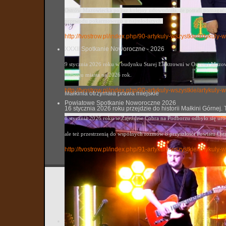
Ostrów Mazowiecka po raz kolejny udowodniła, że potrafi pomagać. 
przewodu pokarmowego u najmłodszych.
http://tvostrow.pl/index.php/90-artykuly-wszystkie/artykul
XXXII Spotkanie Noworoczne - 2026
9 stycznia 2026 roku w budynku Starej Elektrowni w Ostrowi Mazowi
rozwoju miasta na 2026 rok.
http://tvostrow.pl/index.php/90-artykuly-wszystkie/artyku
Małkinia otrzymała prawa miejskie
Powiatowe Spotkanie Noworoczne 2026
16 stycznia 2026 roku przejdzie do historii Małkini Górne
8 stycznia 2026 roku w Zajeździe Cobra na Podborzu odbyło się ur
ale też przestrzenią do wspólnych rozmów o przyszłości Powiatu Ost
http://tvostrow.pl/index.php/91-artykuly-wszystkie/artyk
Muzeum 
tvostrow
Utworzo