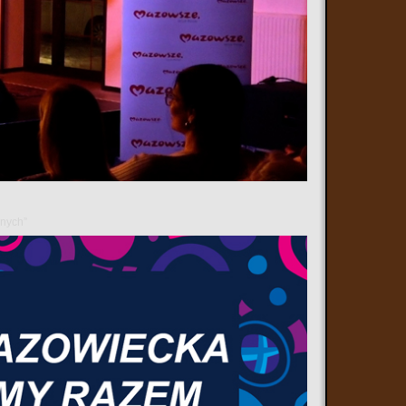
 Dom Rodziny Pileckich, odbyło się wyjątkowe wydarzenie
 przygotowany przez grupę teatralną „Nowa Historia”, działającą
wszystko za sprawą starego zegara, którego dotknięcie otwierało
anych”