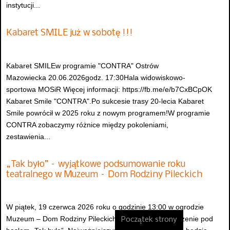
instytucji...
Kabaret SMILE już w sobotę !!!
Kabaret SMILEw programie "CONTRA" Ostrów
Mazowiecka 20.06.2026godz. 17:30Hala widowiskowo-
sportowa MOSiR Więcej informacji: https://fb.me/e/b7CxBCpOK
Kabaret Smile "CONTRA".Po sukcesie trasy 20-lecia Kabaret
Smile powrócił w 2025 roku z nowym programem!W programie
CONTRA zobaczymy różnice między pokoleniami,
zestawienia...
„Tak było” – wyjątkowe podsumowanie roku
teatralnego w Muzeum – Dom Rodziny Pileckich
W piątek, 19 czerwca 2026 roku o godzinie 13:00 w ogrodzie
Muzeum – Dom Rodziny Pileckich odbędzie się wydarzenie pod
Początek strony