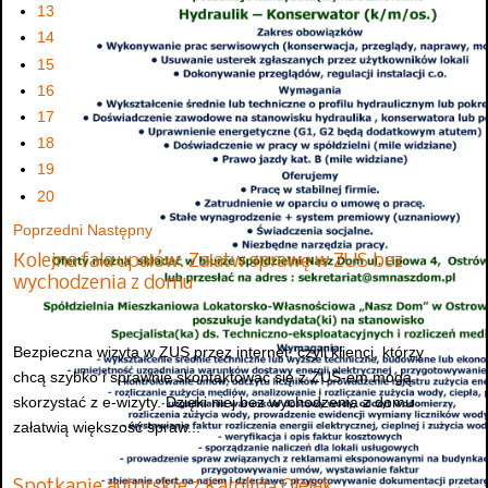
13
14
15
16
17
18
19
20
Poprzedni
Następny
Kolejna fala upałów. Załatw sprawę w ZUS bez
wychodzenia z domu
Bezpieczna wizyta w ZUS przez internet, czyli klienci, którzy
chcą szybko i sprawnie skontaktować się z ZUS-em mogą
skorzystać z e-wizyty. Dzięki niej bez wychodzenia z domu
załatwią większość spraw...
Spotkanie autorskie z Karoliną Olejak