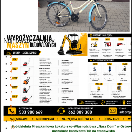
Najnowsze artykuły
1
2
3
4
5
6
7
8
9
10
11
12