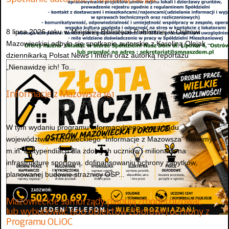
8 lipca 2026 roku w Miejskiej Bibliotece Publicznej w Ostrowi
Mazowieckiej odbyło się spotkanie autorskie z Karoliną Olejak –
dziennikarką Polsat News i Interii oraz autorką reportażu
„Nienawidzę ich! To...
Informacje z Mazowsza 161
W tym wydaniu programu informacyjnego samorządu
województwa mazowieckiego "Informacje z Mazowsza" mówimy
m.in. o stypendiach dla zdolnych uczniów i milionach na
infrastrukturę sportową, dofinansowaniu ochrony zabytków,
planowanej budowie strażnicy OSP...
Mazowieckie samorządy planują zmodernizować
lub wybudować 600 obiektów zbiorowej ochrony z
Programu OLiOC