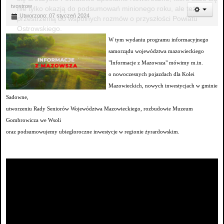
tvostrow
nie tylko okazją do podsumowań minionego roku, ale też
Utworzono: 07 styczeń 2024
przestrzenią do wspólnych rozmów o przyszłości Powiatu
Ostrowskiego.
W tym wydaniu programu informacyjnego
samorządu województwa mazowieckiego
"Informacje z Mazowsza" mówimy m.in.
o nowoczesnych pojazdach dla Kolei
Mazowieckich, nowych inwestycjach w gminie
Sadowne,
utworzeniu Rady Seniorów Województwa Mazowieckiego, rozbudowie Muzeum
Gombrowicza we Wsoli
oraz podsumowujemy ubiegłoroczne inwestycje w regionie żyrardowskim.