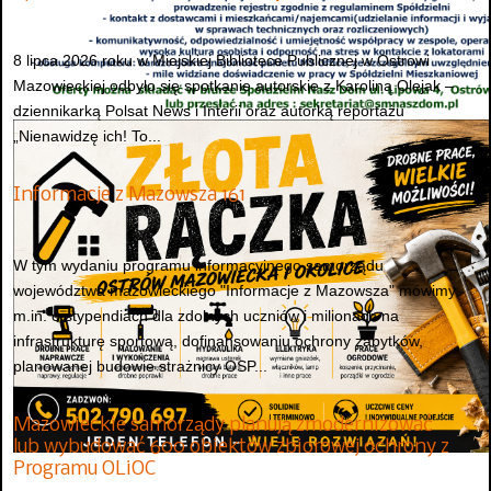
8 lipca 2026 roku w Miejskiej Bibliotece Publicznej w Ostrowi
Mazowieckiej odbyło się spotkanie autorskie z Karoliną Olejak –
dziennikarką Polsat News i Interii oraz autorką reportażu
„Nienawidzę ich! To...
Informacje z Mazowsza 161
W tym wydaniu programu informacyjnego samorządu
województwa mazowieckiego "Informacje z Mazowsza" mówimy
m.in. o stypendiach dla zdolnych uczniów i milionach na
infrastrukturę sportową, dofinansowaniu ochrony zabytków,
planowanej budowie strażnicy OSP...
Mazowieckie samorządy planują zmodernizować
lub wybudować 600 obiektów zbiorowej ochrony z
Programu OLiOC