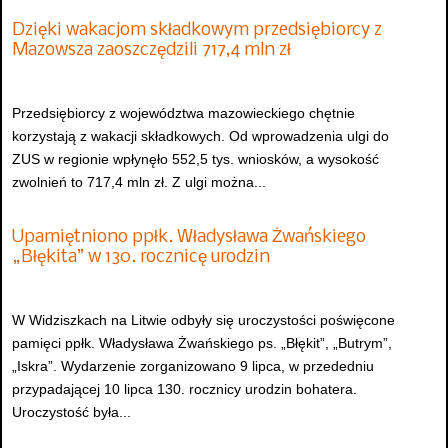
Dzięki wakacjom składkowym przedsiębiorcy z
Mazowsza zaoszczędzili 717,4 mln zł
Przedsiębiorcy z województwa mazowieckiego chętnie
korzystają z wakacji składkowych. Od wprowadzenia ulgi do
ZUS w regionie wpłynęło 552,5 tys. wniosków, a wysokość
zwolnień to 717,4 mln zł. Z ulgi można...
Upamiętniono ppłk. Władysława Żwańskiego
„Błękita” w 130. rocznicę urodzin
W Widziszkach na Litwie odbyły się uroczystości poświęcone
pamięci ppłk. Władysława Żwańskiego ps. „Błękit”, „Butrym”,
„Iskra”. Wydarzenie zorganizowano 9 lipca, w przededniu
przypadającej 10 lipca 130. rocznicy urodzin bohatera.
Uroczystość była...