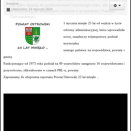
tvostrow
nie tylko okazją do podsumowań minionego roku, ale też
Utworzono: 14 styczeń 2024
przestrzenią do wspólnych rozmów o przyszłości Powiatu
Ostrowskiego.
1 stycznia minęło 25 lat od wejścia w życie
reformy administracyjnej, która wprowadziła
nowy, zasadniczy trójstopniowy podział
terytorialny
naszego państwa: na województwa, powiaty i
gminy.
Funkcjonujący od 1975 roku podział na 49 województw zastąpiono 16 województwami i
przywrócono, zlikwidowane w czasach PRL-u, powiaty.
Zapraszamy do obejrzenia reportażu Powiat Ostrowski 25 lat minęło ...