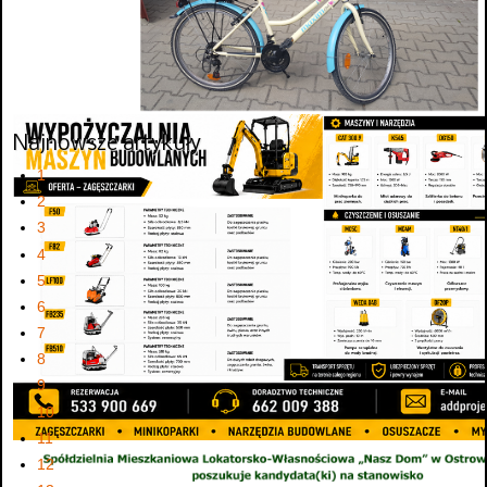
Najnowsze artykuły
1
2
3
4
5
6
7
8
9
10
11
12