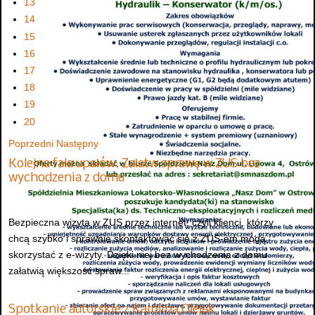
13
14
15
16
17
18
19
20
Poprzedni
Następny
Kolejna fala upałów. Załatw sprawę w ZUS bez
wychodzenia z domu
Bezpieczna wizyta w ZUS przez internet, czyli klienci, którzy
chcą szybko i sprawnie skontaktować się z ZUS-em mogą
skorzystać z e-wizyty. Dzięki niej bez wychodzenia z domu
załatwią większość spraw...
Spotkanie autorskie z Karoliną Olejak