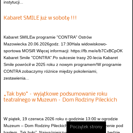
instytucji...
Kabaret SMILE już w sobotę !!!
Kabaret SMILEw programie "CONTRA" Ostrów
Mazowiecka 20.06.2026godz. 17:30Hala widowiskowo-
sportowa MOSiR Więcej informacji: https://fb.me/e/b7CxBCpOK
Kabaret Smile "CONTRA".Po sukcesie trasy 20-lecia Kabaret
Smile powrócił w 2025 roku z nowym programem!W programie
CONTRA zobaczymy różnice między pokoleniami,
zestawienia...
„Tak było” – wyjątkowe podsumowanie roku
teatralnego w Muzeum – Dom Rodziny Pileckich
W piątek, 19 czerwca 2026 roku o godzinie 13:00 w ogrodzie
Muzeum – Dom Rodziny Pileckich odbędzie się wydarzenie pod
Początek strony
hasłem „Tak było”. Najważniejszym punktem programu będzie