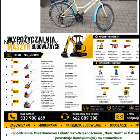
Najnowsze artykuły
1
2
3
4
5
6
7
8
9
10
11
12