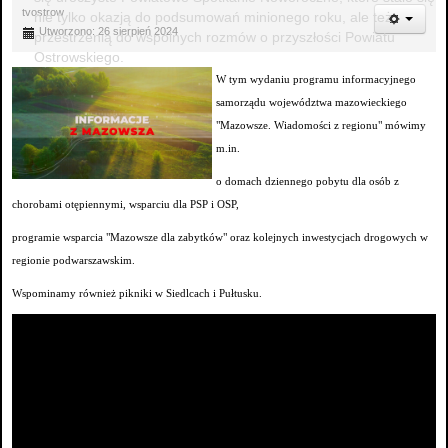
tvostrow
nie tylko okazją do podsumowań minionego roku, ale też
Utworzono: 26 sierpień 2024
przestrzenią do wspólnych rozmów o przyszłości Powiatu
Ostrowskiego.
W tym wydaniu programu informacyjnego
samorządu województwa mazowieckiego
"Mazowsze. Wiadomości z regionu" mówimy
m.in.
o domach dziennego pobytu dla osób z
chorobami otępiennymi, wsparciu dla PSP i OSP,
programie wsparcia "Mazowsze dla zabytków" oraz kolejnych inwestycjach drogowych w
regionie podwarszawskim.
Wspominamy również pikniki w Siedlcach i Pułtusku.