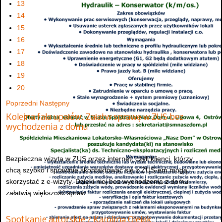
13
14
15
16
17
18
19
20
Poprzedni
Następny
Kolejna fala upałów. Załatw sprawę w ZUS bez
wychodzenia z domu
Bezpieczna wizyta w ZUS przez internet, czyli klienci, którzy
chcą szybko i sprawnie skontaktować się z ZUS-em mogą
skorzystać z e-wizyty. Dzięki niej bez wychodzenia z domu
załatwią większość spraw...
Spotkanie autorskie z Karoliną Olejak