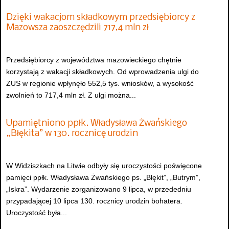
Dzięki wakacjom składkowym przedsiębiorcy z
Mazowsza zaoszczędzili 717,4 mln zł
Przedsiębiorcy z województwa mazowieckiego chętnie
korzystają z wakacji składkowych. Od wprowadzenia ulgi do
ZUS w regionie wpłynęło 552,5 tys. wniosków, a wysokość
zwolnień to 717,4 mln zł. Z ulgi można...
Upamiętniono ppłk. Władysława Żwańskiego
„Błękita” w 130. rocznicę urodzin
W Widziszkach na Litwie odbyły się uroczystości poświęcone
pamięci ppłk. Władysława Żwańskiego ps. „Błękit”, „Butrym”,
„Iskra”. Wydarzenie zorganizowano 9 lipca, w przededniu
przypadającej 10 lipca 130. rocznicy urodzin bohatera.
Uroczystość była...