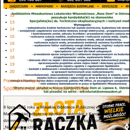
10
11
12
13
14
15
16
17
18
19
20
Poprzedni
Następny
Spotkanie autorskie z Karoliną Olejak
8 lipca 2026 roku w Miejskiej Bibliotece Publicznej w Ostrowi
Mazowieckiej odbyło się spotkanie autorskie z Karoliną Olejak –
dziennikarką Polsat News i Interii oraz autorką reportażu
„Nienawidzę ich! To...