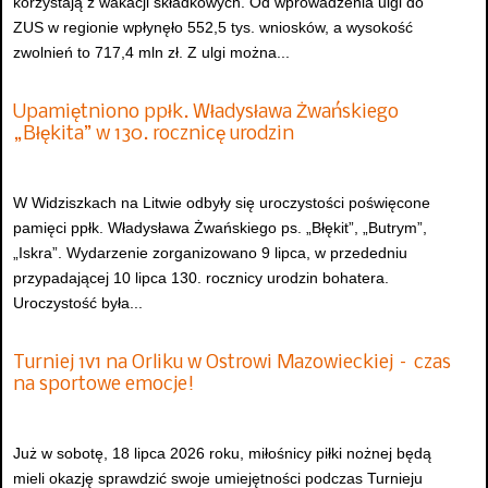
korzystają z wakacji składkowych. Od wprowadzenia ulgi do
ZUS w regionie wpłynęło 552,5 tys. wniosków, a wysokość
zwolnień to 717,4 mln zł. Z ulgi można...
Upamiętniono ppłk. Władysława Żwańskiego
„Błękita” w 130. rocznicę urodzin
W Widziszkach na Litwie odbyły się uroczystości poświęcone
pamięci ppłk. Władysława Żwańskiego ps. „Błękit”, „Butrym”,
„Iskra”. Wydarzenie zorganizowano 9 lipca, w przededniu
przypadającej 10 lipca 130. rocznicy urodzin bohatera.
Uroczystość była...
Turniej 1v1 na Orliku w Ostrowi Mazowieckiej – czas
na sportowe emocje!
Już w sobotę, 18 lipca 2026 roku, miłośnicy piłki nożnej będą
mieli okazję sprawdzić swoje umiejętności podczas Turnieju