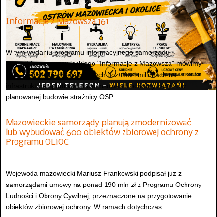
Informacje z Mazowsza 161
W tym wydaniu programu informacyjnego samorządu
województwa mazowieckiego "Informacje z Mazowsza" mówimy
m.in. o stypendiach dla zdolnych uczniów i milionach na
infrastrukturę sportową, dofinansowaniu ochrony zabytków,
planowanej budowie strażnicy OSP...
Mazowieckie samorządy planują zmodernizować
lub wybudować 600 obiektów zbiorowej ochrony z
Programu OLiOC
Wojewoda mazowiecki Mariusz Frankowski podpisał już z
samorządami umowy na ponad 190 mln zł z Programu Ochrony
Ludności i Obrony Cywilnej, przeznaczone na przygotowanie
obiektów zbiorowej ochrony. W ramach dotychczas...