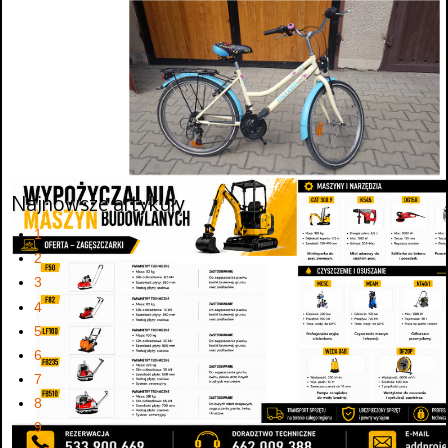
Najnowsze artykuły
1
2
3
4
5
6
7
8
9