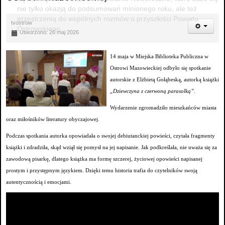
nie tylko okazją do podsumowań minionego roku, ale też
przestrzenią do wspólnych rozmów o przyszłości Powiatu
tvostrow
Ostrowskiego.
Utworzono: 26 maj 2026
14 maja w Miejska Biblioteka Publiczna w
Ostrowi Mazowieckiej odbyło się spotkanie
autorskie z Elżbietą Gołąbeską, autorką książki
„Dziewczyna z czerwoną parasolką”
.
Wydarzenie zgromadziło mieszkańców miasta
oraz miłośników literatury obyczajowej.
Podczas spotkania autorka opowiadała o swojej debiutanckiej powieści, czytała fragmenty
książki i zdradziła, skąd wziął się pomysł na jej napisanie. Jak podkreślała, nie uważa się za
zawodową pisarkę, dlatego książka ma formę szczerej, życiowej opowieści napisanej
prostym i przystępnym językiem. Dzięki temu historia trafia do czytelników swoją
autentycznością i emocjami.