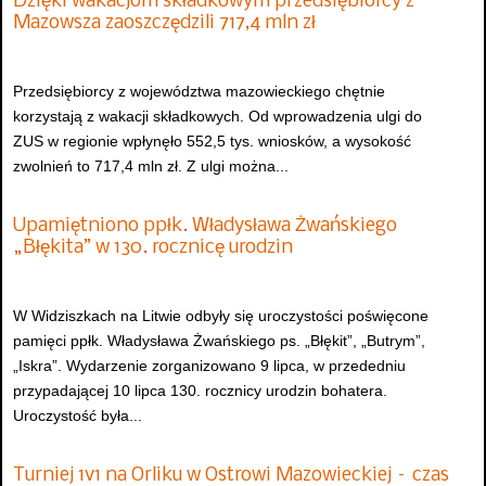
Dzięki wakacjom składkowym przedsiębiorcy z
Mazowsza zaoszczędzili 717,4 mln zł
Przedsiębiorcy z województwa mazowieckiego chętnie
korzystają z wakacji składkowych. Od wprowadzenia ulgi do
ZUS w regionie wpłynęło 552,5 tys. wniosków, a wysokość
zwolnień to 717,4 mln zł. Z ulgi można...
Upamiętniono ppłk. Władysława Żwańskiego
„Błękita” w 130. rocznicę urodzin
W Widziszkach na Litwie odbyły się uroczystości poświęcone
pamięci ppłk. Władysława Żwańskiego ps. „Błękit”, „Butrym”,
„Iskra”. Wydarzenie zorganizowano 9 lipca, w przededniu
przypadającej 10 lipca 130. rocznicy urodzin bohatera.
Uroczystość była...
Turniej 1v1 na Orliku w Ostrowi Mazowieckiej – czas