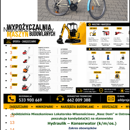
Najnowsze artykuły
1
2
3
4
5
6
7
8
9
10
11
12
13
14