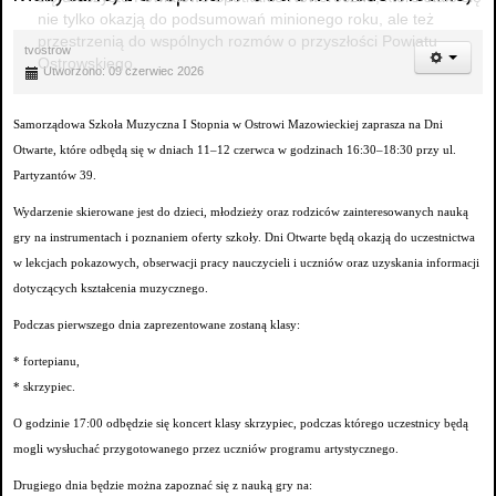
nie tylko okazją do podsumowań minionego roku, ale też
przestrzenią do wspólnych rozmów o przyszłości Powiatu
tvostrow
Ostrowskiego.
Utworzono: 09 czerwiec 2026
Samorządowa Szkoła Muzyczna I Stopnia w Ostrowi Mazowieckiej zaprasza na Dni
Otwarte, które odbędą się w dniach 11–12 czerwca w godzinach 16:30–18:30 przy ul.
Partyzantów 39.
Wydarzenie skierowane jest do dzieci, młodzieży oraz rodziców zainteresowanych nauką
gry na instrumentach i poznaniem oferty szkoły. Dni Otwarte będą okazją do uczestnictwa
w lekcjach pokazowych, obserwacji pracy nauczycieli i uczniów oraz uzyskania informacji
dotyczących kształcenia muzycznego.
Podczas pierwszego dnia zaprezentowane zostaną klasy:
* fortepianu,
* skrzypiec.
O godzinie 17:00 odbędzie się koncert klasy skrzypiec, podczas którego uczestnicy będą
mogli wysłuchać przygotowanego przez uczniów programu artystycznego.
Drugiego dnia będzie można zapoznać się z nauką gry na: