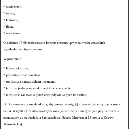
* wiolonczeli,
* trąbce,
* klarnecie,
* flecie,
* saksofonie.
O godzinie 17:00 zaplanowano koncert prezentujący możliwości wszystkich
wymienionych instrumentów.
W programie
* lekcje pokazowe,
* prezentacje instrumentów,
* spotkania z nauczycielami i uczniami,
* informacje dotyczące rekrutacji i nauki w szkole,
* możliwość zadawania pytań oraz indywidualnych konsultacji.
Dni Otwarte to doskonała okazja, aby poznać szkołę, jej ofertę edukacyjną oraz warunki
nauki. Wszystkich zainteresowanych rozwijaniem swoich muzycznych pasji serdecznie
zapraszamy do odwiedzenia Samorządowej Szkoły Muzycznej I Stopnia w Ostrowi
Mazowieckiej.