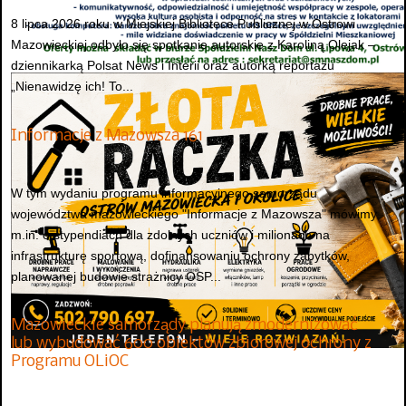
8 lipca 2026 roku w Miejskiej Bibliotece Publicznej w Ostrowi
Mazowieckiej odbyło się spotkanie autorskie z Karoliną Olejak –
dziennikarką Polsat News i Interii oraz autorką reportażu
„Nienawidzę ich! To...
Informacje z Mazowsza 161
W tym wydaniu programu informacyjnego samorządu
województwa mazowieckiego "Informacje z Mazowsza" mówimy
m.in. o stypendiach dla zdolnych uczniów i milionach na
infrastrukturę sportową, dofinansowaniu ochrony zabytków,
planowanej budowie strażnicy OSP...
Mazowieckie samorządy planują zmodernizować
lub wybudować 600 obiektów zbiorowej ochrony z
Programu OLiOC