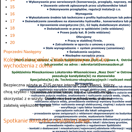
15
16
17
18
19
20
Poprzedni
Następny
Kolejna fala upałów. Załatw sprawę w ZUS bez
wychodzenia z domu
Bezpieczna wizyta w ZUS przez internet, czyli klienci, którzy
chcą szybko i sprawnie skontaktować się z ZUS-em mogą
skorzystać z e-wizyty. Dzięki niej bez wychodzenia z domu
załatwią większość spraw...
Spotkanie autorskie z Karoliną Olejak