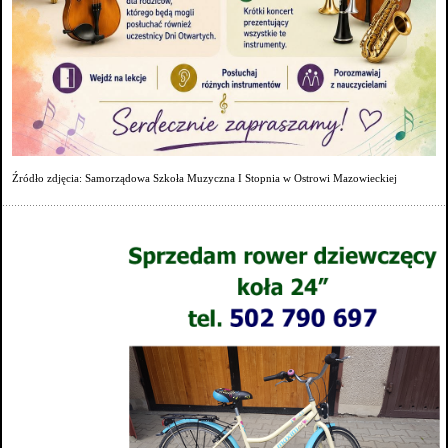
Źródło zdjęcia: Samorządowa Szkoła Muzyczna I Stopnia w Ostrowi Mazowieckiej