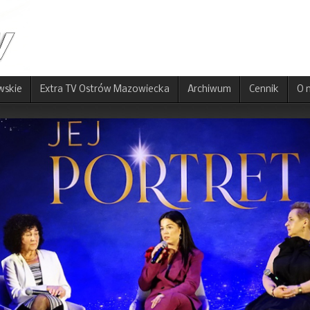
wskie
Extra TV Ostrów Mazowiecka
Archiwum
Cennik
O 