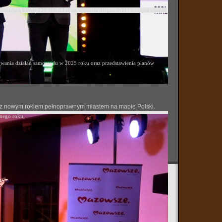
ponującą kwotę 130 985,83 zł na wsparcie diagnostyki i leczenia chorób
ania działań samorządu w 2025 roku oraz przedstawienia planów
 się z nowym rokiem pełnoprawnym miastem na mapie Polski.
onego roku,