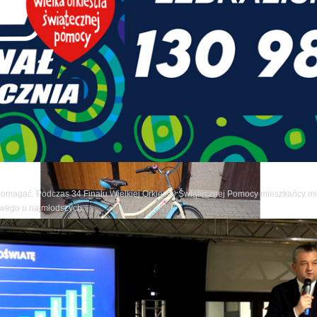
pomagać. Podczas 34 Finału Wielkiej Orkiestry Świątecznej Pomocy mieszkańcy mia
owego u najmłodszych.
ze artykuły