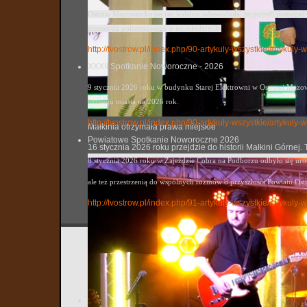
Ostrów Mazowiecka po raz kolejny udowodniła, że potrafi pomagać. 
przewodu pokarmowego u najmłodszych.
http://tvostrow.pl/index.php/90-artykuly-wszystkie/artykul
XXXII Spotkanie Noworoczne - 2026
9 stycznia 2026 roku w budynku Starej Elektrowni w Ostrowi Mazowi
rozwoju miasta na 2026 rok.
http://tvostrow.pl/index.php/90-artykuly-wszystkie/artyku
Małkinia otrzymała prawa miejskie
Powiatowe Spotkanie Noworoczne 2026
16 stycznia 2026 roku przejdzie do historii Małkini Górne
8 stycznia 2026 roku w Zajeździe Cobra na Podborzu odbyło się ur
ale też przestrzenią do wspólnych rozmów o przyszłości Powiatu Ost
http://tvostrow.pl/index.php/91-artykuly-wszystkie/artyk
Powiato
tvostrow
Utworzo