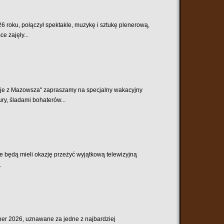
6 roku, połączył spektakle, muzykę i sztukę plenerową,
e zajęły...
je z Mazowsza" zapraszamy na specjalny wakacyjny
ry, śladami bohaterów...
będą mieli okazję przeżyć wyjątkową telewizyjną
.
per 2026, uznawane za jedne z najbardziej