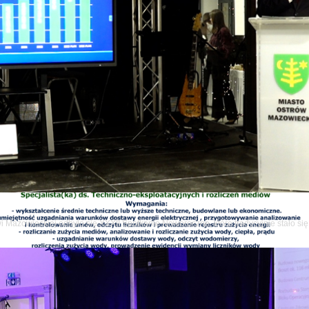
wi Mazowieckiej odbyło się XXXII Spotkanie Noworoczne, które tradycyjnie stało