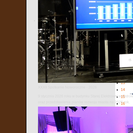
2
3
4
5
6
7
8
9
10
11
12
13
XXXII Spotkanie Noworoczne - 2026
14
9 stycznia 2026 roku w budynku Starej Elektrowni w Ostro
15
oraz przedstawienia planów rozwoju miasta na 2026 rok.
16
17
18
19
20