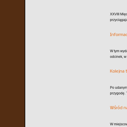
XXVIII Mię
przyciągaj
Informa
W tym wyd
odcinek, w
Kolejna 
Po udanym 
przygodę. 
Wśród n
W miejscow