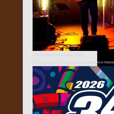
Koncert "Mazowsze dla zakochanych"
W piątek 12 lutego 2026 roku w Starej Elektrowni w Ostr