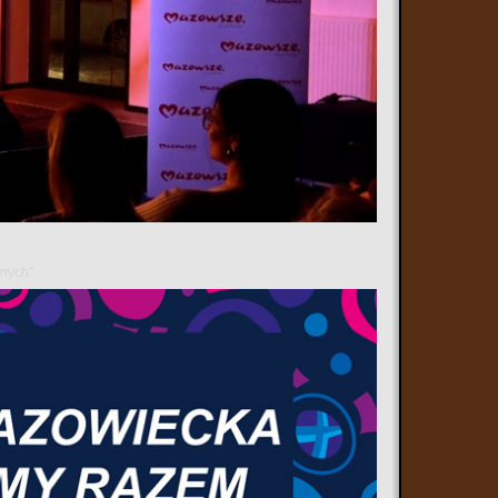
nie nazywany Dniem Nauczyciela.
tworzą szkołę: pracowników administracji i obsługi.
kini Górnej odbyły obchody Powiatowego Dnia Edukacji Narodowej
żyć będzie przez długie lata całej społeczności szkolnej i lokalnej.
anych”