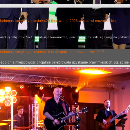
Podczas 34 Finału Wielkiej Orkiestry Świątecznej Pomocy mieszkańcy miasta i okolic zebrali im
y-wiadomosci/artykuly-miasto/4429-final-wos-p-2026-w-ostrowi-mazowieckiej
eckiej odbyło się XXXII Spotkanie Noworoczne, które tradycyjnie stało się okazją
do podsumow
ly-wiadomosci/artykuly-miasto/4418-xxxii-spotkanie-noworoczne-2026
j. Tego dnia miejscowość oficjalnie celebrowała uzyskanie praw miejskich, stając
oczyste Powiatowe Spotkanie Noworoczne, które stało się nie tylko okazją do podsumowań mini
rowskiego.
uly-wiadomosci/artykuly-powiat/4420-powiatowe-spotkanie-noworoczne-2026
wy Dzień Edukacji Narodowej 2023
no: 31 październik 2023