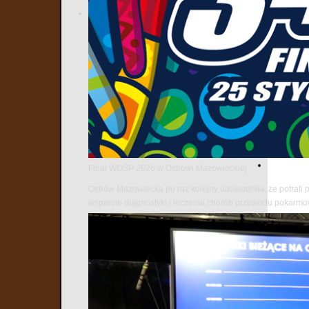
Finał WOŚP 2026 w Ostrowi Mazowieckiej
Ostrów Mazowiecka po raz kolejny udowodniła, że potrafi 
wsparcie diagnostyki i leczenia chorób przewodu pokarm
Najnows
1