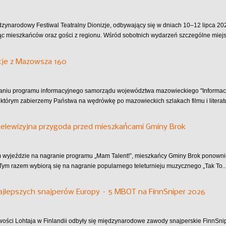
dzynarodowy Festiwal Teatralny Dionizje, odbywający się w dniach 10–12 lipca 202
ąc mieszkańców oraz gości z regionu. Wśród sobotnich wydarzeń szczególne miejsc
cje z Mazowsza 160
aniu programu informacyjnego samorządu województwa mazowieckiego "Informac
 którym zabierzemy Państwa na wędrówkę po mazowieckich szlakach filmu i literatu
telewizyjna przygoda przed mieszkańcami Gminy Brok
wyjeździe na nagranie programu „Mam Talent!”, mieszkańcy Gminy Brok ponownie 
Tym razem wybiorą się na nagranie popularnego teleturnieju muzycznego „Tak To..
ajlepszych snajperów Europy – 5 MBOT na FinnSniper 2026
ości Lohtaja w Finlandii odbyły się międzynarodowe zawody snajperskie FinnSni