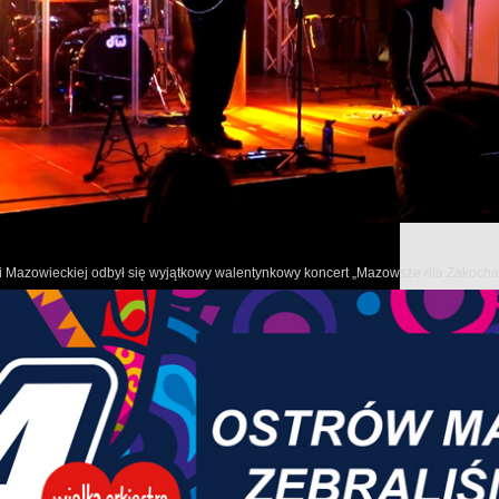
W październiku obchodzimy Dzień Edukacji Narodowej, popular
To święto przede wszystkim nauczycieli, ale również tych, którzy 
13 października w Zespole Szkół im. Stanisława Staszica w Mał
połączone z otwarciem przebudowanego boiska sportowego, które słu
owi Mazowieckiej odbył się wyjątkowy walentynkowy koncert „Mazowsze dla Zakoch