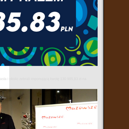
sta i okolic zebrali imponującą kwotę 130 985,83 zł na