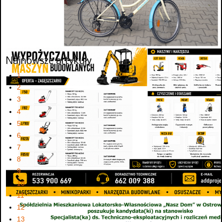
Najnowsze artykuły
1
2
3
4
5
6
7
8
9
10
11
12
13