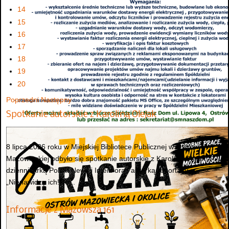
14
15
16
17
18
19
20
Poprzedni
Następny
Spotkanie autorskie z Karoliną Olejak
8 lipca 2026 roku w Miejskiej Bibliotece Publicznej w Ostrowi
Mazowieckiej odbyło się spotkanie autorskie z Karoliną Olejak –
dziennikarką Polsat News i Interii oraz autorką reportażu
„Nienawidzę ich! To...
Informacje z Mazowsza 161