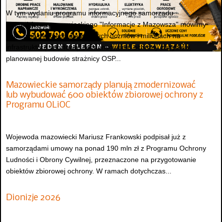
W tym wydaniu programu informacyjnego samorządu
województwa mazowieckiego "Informacje z Mazowsza" mówimy
m.in. o stypendiach dla zdolnych uczniów i milionach na
infrastrukturę sportową, dofinansowaniu ochrony zabytków,
planowanej budowie strażnicy OSP...
Mazowieckie samorządy planują zmodernizować
lub wybudować 600 obiektów zbiorowej ochrony z
Programu OLiOC
Wojewoda mazowiecki Mariusz Frankowski podpisał już z
samorządami umowy na ponad 190 mln zł z Programu Ochrony
Ludności i Obrony Cywilnej, przeznaczone na przygotowanie
obiektów zbiorowej ochrony. W ramach dotychczas...
Dionizje 2026