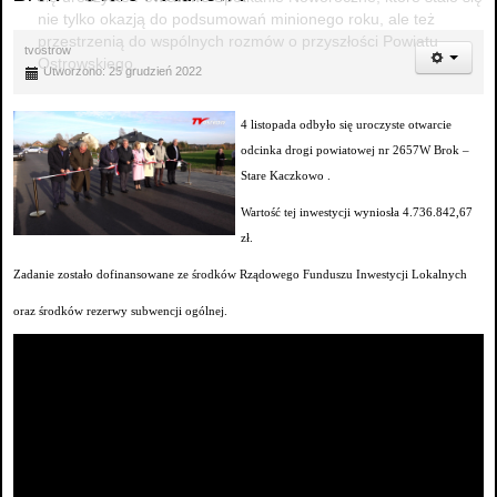
nie tylko okazją do podsumowań minionego roku, ale też
przestrzenią do wspólnych rozmów o przyszłości Powiatu
tvostrow
Ostrowskiego.
Utworzono: 25 grudzień 2022
4 listopada odbyło się uroczyste otwarcie
odcinka drogi powiatowej nr 2657W Brok –
Stare Kaczkowo .
Wartość tej inwestycji wyniosła 4.736.842,67
zł.
Zadanie zostało dofinansowane ze środków Rządowego Funduszu Inwestycji Lokalnych
oraz środków rezerwy subwencji ogólnej.