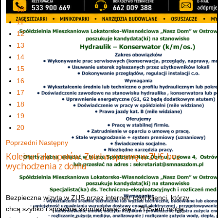
10
11
12
13
14
15
16
17
18
19
20
Poprzedni
Następny
Kolejna fala upałów. Załatw sprawę w ZUS bez
wychodzenia z domu
Bezpieczna wizyta w ZUS przez internet, czyli klienci, którzy
chcą szybko i sprawnie skontaktować się z ZUS-em mogą