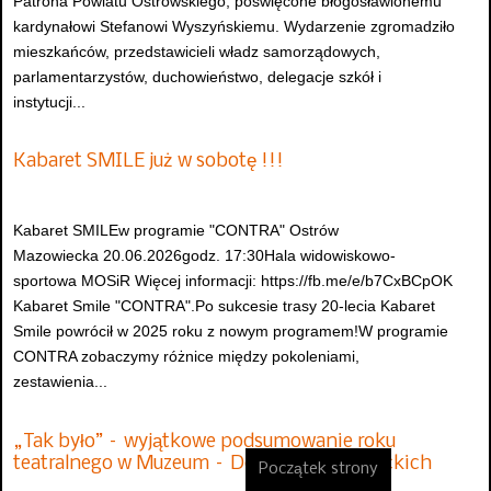
Patrona Powiatu Ostrowskiego, poświęcone błogosławionemu
kardynałowi Stefanowi Wyszyńskiemu. Wydarzenie zgromadziło
mieszkańców, przedstawicieli władz samorządowych,
parlamentarzystów, duchowieństwo, delegacje szkół i
instytucji...
Kabaret SMILE już w sobotę !!!
Kabaret SMILEw programie "CONTRA" Ostrów
Mazowiecka 20.06.2026godz. 17:30Hala widowiskowo-
sportowa MOSiR Więcej informacji: https://fb.me/e/b7CxBCpOK
Kabaret Smile "CONTRA".Po sukcesie trasy 20-lecia Kabaret
Smile powrócił w 2025 roku z nowym programem!W programie
CONTRA zobaczymy różnice między pokoleniami,
zestawienia...
„Tak było” – wyjątkowe podsumowanie roku
teatralnego w Muzeum – Dom Rodziny Pileckich
Początek strony