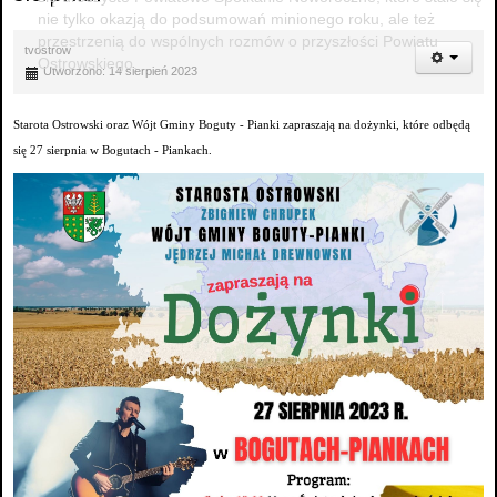
nie tylko okazją do podsumowań minionego roku, ale też
przestrzenią do wspólnych rozmów o przyszłości Powiatu
tvostrow
Ostrowskiego.
Utworzono: 14 sierpień 2023
Starota Ostrowski oraz Wójt Gminy Boguty - Pianki zapraszają na dożynki, które odbędą
się 27 sierpnia w Bogutach - Piankach.