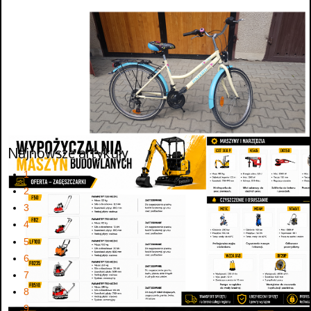
Najnowsze artykuły
1
2
3
4
5
6
7
8
9