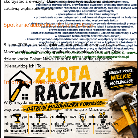
skorzystać z e-wizyty. Dzięki niej bez wychodzenia z domu
załatwią większość spraw...
Spotkanie autorskie z Karoliną Olejak
8 lipca 2026 roku w Miejskiej Bibliotece Publicznej w Ostrowi
Mazowieckiej odbyło się spotkanie autorskie z Karoliną Olejak –
dziennikarką Polsat News i Interii oraz autorką reportażu
„Nienawidzę ich! To...
Informacje z Mazowsza 161
W tym wydaniu programu informacyjnego samorządu
województwa mazowieckiego "Informacje z Mazowsza" mówimy
m.in. o stypendiach dla zdolnych uczniów i milionach na
infrastrukturę sportową, dofinansowaniu ochrony zabytków,
planowanej budowie strażnicy OSP...