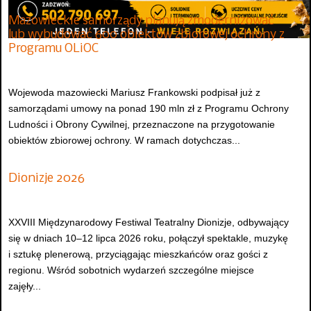
Mazowieckie samorządy planują zmodernizować
lub wybudować 600 obiektów zbiorowej ochrony z
Programu OLiOC
Wojewoda mazowiecki Mariusz Frankowski podpisał już z
samorządami umowy na ponad 190 mln zł z Programu Ochrony
Ludności i Obrony Cywilnej, przeznaczone na przygotowanie
obiektów zbiorowej ochrony. W ramach dotychczas...
Dionizje 2026
XXVIII Międzynarodowy Festiwal Teatralny Dionizje, odbywający
się w dniach 10–12 lipca 2026 roku, połączył spektakle, muzykę
i sztukę plenerową, przyciągając mieszkańców oraz gości z
regionu. Wśród sobotnich wydarzeń szczególne miejsce
zajęły...