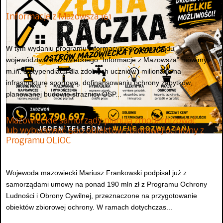
Informacje z Mazowsza 161
W tym wydaniu programu informacyjnego samorządu
województwa mazowieckiego "Informacje z Mazowsza" mówimy
m.in. o stypendiach dla zdolnych uczniów i milionach na
infrastrukturę sportową, dofinansowaniu ochrony zabytków,
planowanej budowie strażnicy OSP...
Mazowieckie samorządy planują zmodernizować
lub wybudować 600 obiektów zbiorowej ochrony z
Programu OLiOC
Wojewoda mazowiecki Mariusz Frankowski podpisał już z
samorządami umowy na ponad 190 mln zł z Programu Ochrony
Ludności i Obrony Cywilnej, przeznaczone na przygotowanie
obiektów zbiorowej ochrony. W ramach dotychczas...