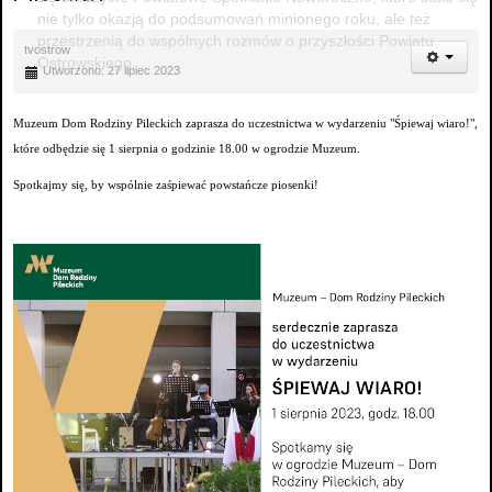
nie tylko okazją do podsumowań minionego roku, ale też
przestrzenią do wspólnych rozmów o przyszłości Powiatu
tvostrow
Ostrowskiego.
Utworzono: 27 lipiec 2023
Muzeum Dom Rodziny Pileckich zaprasza do uczestnictwa w wydarzeniu "Śpiewaj wiaro!",
które odbędzie się 1 sierpnia o godzinie 18.00 w ogrodzie Muzeum.
Spotkajmy się, by wspólnie zaśpiewać powstańcze piosenki!