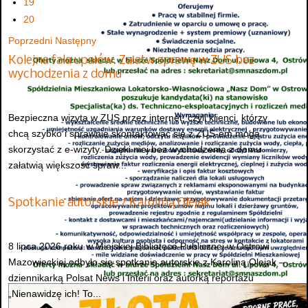
19
20
Poprzedni
Następny
Kolejna fala upałów. Załatw sprawę w ZUS bez
wychodzenia z domu
Bezpieczna wizyta w ZUS przez internet, czyli klienci, którzy
chcą szybko i sprawnie skontaktować się z ZUS-em mogą
skorzystać z e-wizyty. Dzięki niej bez wychodzenia z domu
załatwią większość spraw...
Spotkanie autorskie z Karoliną Olejak
8 lipca 2026 roku w Miejskiej Bibliotece Publicznej w Ostrowi
Mazowieckiej odbyło się spotkanie autorskie z Karoliną Olejak –
dziennikarką Polsat News i Interii oraz autorką reportażu
„Nienawidzę ich! To...