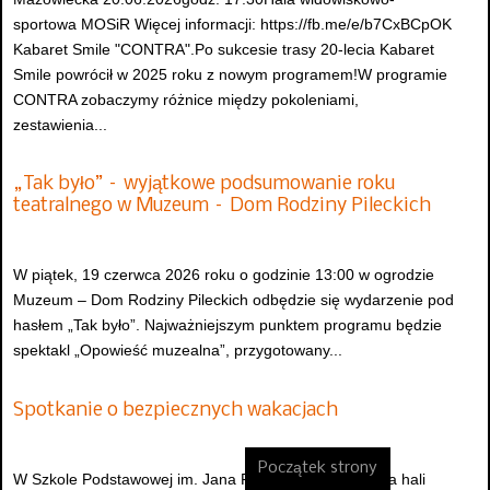
sportowa MOSiR Więcej informacji: https://fb.me/e/b7CxBCpOK
Kabaret Smile "CONTRA".Po sukcesie trasy 20-lecia Kabaret
Smile powrócił w 2025 roku z nowym programem!W programie
CONTRA zobaczymy różnice między pokoleniami,
zestawienia...
„Tak było” – wyjątkowe podsumowanie roku
teatralnego w Muzeum – Dom Rodziny Pileckich
W piątek, 19 czerwca 2026 roku o godzinie 13:00 w ogrodzie
Muzeum – Dom Rodziny Pileckich odbędzie się wydarzenie pod
hasłem „Tak było”. Najważniejszym punktem programu będzie
spektakl „Opowieść muzealna”, przygotowany...
Spotkanie o bezpiecznych wakacjach
Początek strony
W Szkole Podstawowej im. Jana Pawła II w Prostyni, na hali