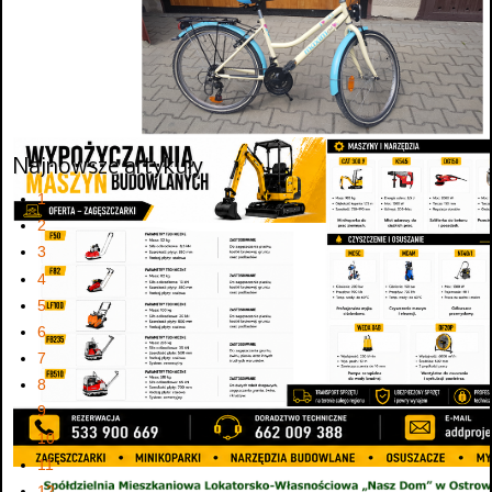
Najnowsze artykuły
1
2
3
4
5
6
7
8
9
10
11
12