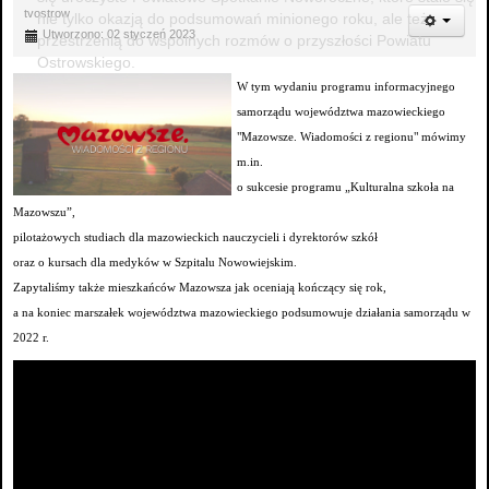
tvostrow
nie tylko okazją do podsumowań minionego roku, ale też
Utworzono: 02 styczeń 2023
przestrzenią do wspólnych rozmów o przyszłości Powiatu
Ostrowskiego.
W tym wydaniu programu informacyjnego
samorządu województwa mazowieckiego
"Mazowsze. Wiadomości z regionu" mówimy
m.in.
o sukcesie programu „Kulturalna szkoła na
Mazowszu”,
pilotażowych studiach dla mazowieckich nauczycieli i dyrektorów szkół
oraz o kursach dla medyków w Szpitalu Nowowiejskim.
Zapytaliśmy także mieszkańców Mazowsza jak oceniają kończący się rok,
a na koniec marszałek województwa mazowieckiego podsumowuje działania samorządu w
2022 r.