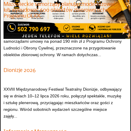
Mazowieckie samorządy planują zmodernizować
lub wybudować 600 obiektów zbiorowej ochrony z
Programu OLiOC
Wojewoda mazowiecki Mariusz Frankowski podpisał już z
samorządami umowy na ponad 190 mln zł z Programu Ochrony
Ludności i Obrony Cywilnej, przeznaczone na przygotowanie
obiektów zbiorowej ochrony. W ramach dotychczas...
Dionizje 2026
XXVIII Międzynarodowy Festiwal Teatralny Dionizje, odbywający
się w dniach 10–12 lipca 2026 roku, połączył spektakle, muzykę
i sztukę plenerową, przyciągając mieszkańców oraz gości z
regionu. Wśród sobotnich wydarzeń szczególne miejsce
zajęły...