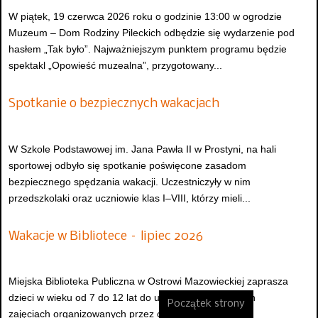
W piątek, 19 czerwca 2026 roku o godzinie 13:00 w ogrodzie
Muzeum – Dom Rodziny Pileckich odbędzie się wydarzenie pod
hasłem „Tak było”. Najważniejszym punktem programu będzie
spektakl „Opowieść muzealna”, przygotowany...
Spotkanie o bezpiecznych wakacjach
W Szkole Podstawowej im. Jana Pawła II w Prostyni, na hali
sportowej odbyło się spotkanie poświęcone zasadom
bezpiecznego spędzania wakacji. Uczestniczyły w nim
przedszkolaki oraz uczniowie klas I–VIII, którzy mieli...
Wakacje w Bibliotece – lipiec 2026
Miejska Biblioteka Publiczna w Ostrowi Mazowieckiej zaprasza
dzieci w wieku od 7 do 12 lat do udziału w wakacyjnych
Początek strony
zajęciach organizowanych przez cały lipiec 2026 roku.