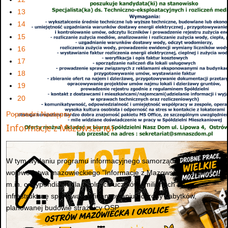
13
14
15
16
17
18
19
20
Poprzedni
Następny
Informacje z Mazowsza 161
W tym wydaniu programu informacyjnego samorządu
województwa mazowieckiego "Informacje z Mazowsza" mówimy
m.in. o stypendiach dla zdolnych uczniów i milionach na
infrastrukturę sportową, dofinansowaniu ochrony zabytków,
planowanej budowie strażnicy OSP...