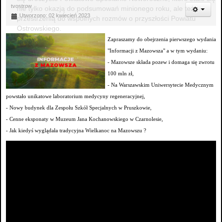
tvostrow
nie tylko okazją do podsumowań minionego roku, ale też
Utworzono: 02 kwiecień 2023
przestrzenią do wspólnych rozmów o przyszłości Powiatu
Ostrowskiego.
Zapraszamy do obejrzenia pierwszego wydania
"Informacji z Mazowsza" a w tym wydaniu:
- Mazowsze składa pozew i domaga się zwrotu
100 mln zł,
- Na Warszawskim Uniwersytecie Medycznym
powstało unikatowe laboratorium medycyny regeneracyjnej,
- Nowy budynek dla Zespołu Szkół Specjalnych w Pruszkowie,
- Cenne eksponaty w Muzeum Jana Kochanowskiego w Czarnolesie,
- Jak kiedyś wyglądała tradycyjna Wielkanoc na Mazowszu ?