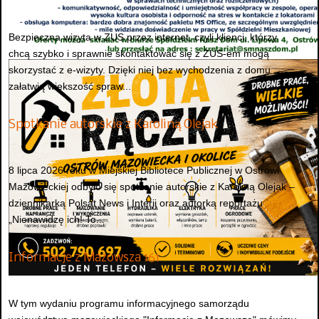
Bezpieczna wizyta w ZUS przez internet, czyli klienci, którzy
chcą szybko i sprawnie skontaktować się z ZUS-em mogą
skorzystać z e-wizyty. Dzięki niej bez wychodzenia z domu
załatwią większość spraw...
Spotkanie autorskie z Karoliną Olejak
8 lipca 2026 roku w Miejskiej Bibliotece Publicznej w Ostrowi
Mazowieckiej odbyło się spotkanie autorskie z Karoliną Olejak –
dziennikarką Polsat News i Interii oraz autorką reportażu
„Nienawidzę ich! To...
Informacje z Mazowsza 161
W tym wydaniu programu informacyjnego samorządu