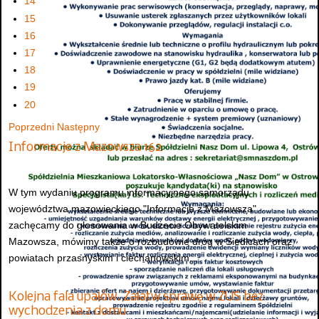
14
15
16
17
18
19
20
Poprzedni
Następny
Informacje z Mazowsza 162
W tym wydaniu programu informacyjnego samorządu
województwa mazowieckiego "Informacje z Mazowsza"
zachęcamy do głosowania w Budżecie Obywatelskim
Mazowsza, mówimy także o rozbudowie dróg w Siedlcach oraz
powiatach przasnyskim i ciechanowskim...
Kolejna fala upałów. Załatw sprawę w ZUS bez
wychodzenia z domu