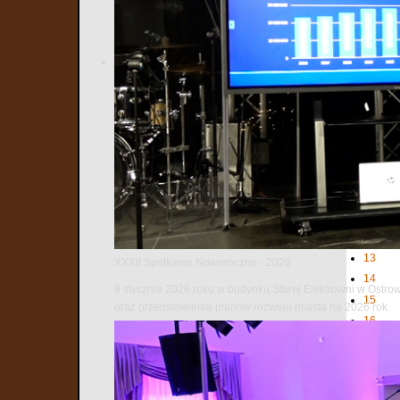
1
2
3
4
5
6
7
8
9
10
11
12
13
XXXII Spotkanie Noworoczne - 2026
14
9 stycznia 2026 roku w budynku Starej Elektrowni w Ostro
15
oraz przedstawienia planów rozwoju miasta na 2026 rok.
16
17
18
19