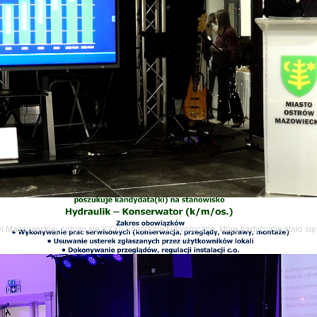
wi Mazowieckiej odbyło się XXXII Spotkanie Noworoczne, które tradycyjnie stało