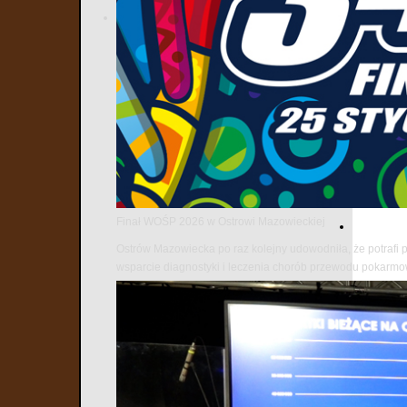
Finał WOŚP 2026 w Ostrowi Mazowieckiej
Ostrów Mazowiecka po raz kolejny udowodniła, że potrafi 
wsparcie diagnostyki i leczenia chorób przewodu pokarm
Najnows