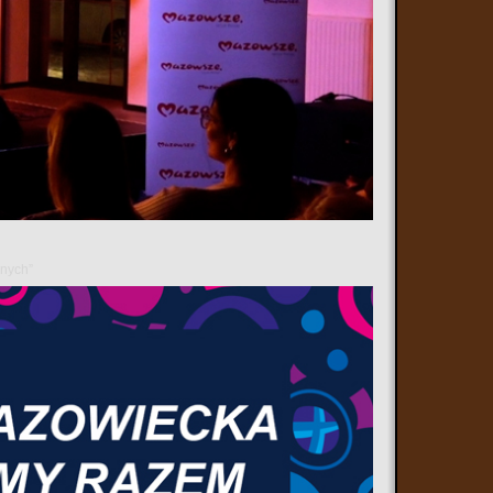
wa mazowieckiego "Informacje z Mazowsza" mówimy m.in.
w na trasę Ostrołęka – Chorzele,
anych”