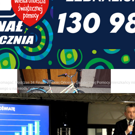
pomagać. Podczas 34 Finału Wielkiej Orkiestry Świątecznej Pomocy mieszkańcy mia
owego u najmłodszych.
ze artykuły