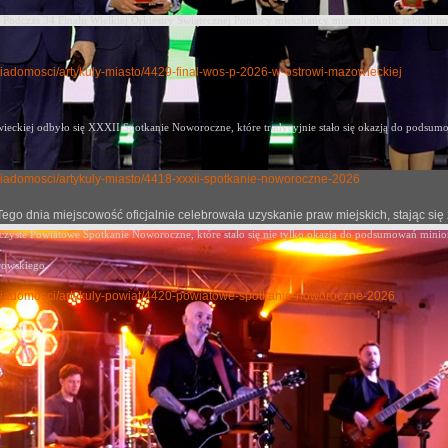
Podczas 34 Finału Wielkiej Orkiestry Świątecznej Pomocy mieszkańcy miasta i okolic zebrali im
y-wiadomosci/artykuly-miasto/4429-final-wos-p-2026-w-ostrowi-mazowieckiej
eckiej odbyło się XXXII Spotkanie Noworoczne, które tradycyjnie stało się okazją
do podsumow
ly-wiadomosci/artykuly-miasto/4418-xxxii-spotkanie-noworoczne-2026
j. Tego dnia miejscowość oficjalnie celebrowała uzyskanie praw miejskich, stając
oczyste Powiatowe Spotkanie Noworoczne, które stało się nie tylko okazją do podsumowań mini
rowskiego.
uly-wiadomosci/artykuly-powiat/4420-powiatowe-spotkanie-noworoczne-2026
cje z Mazowsza 12
no: 18 czerwiec 2023