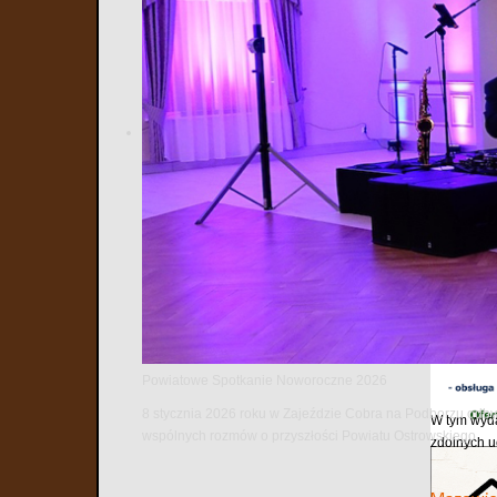
20
Poprzedni
Kolejna 
Bezpieczna
niej bez w
Spotkani
8 lipca 202
News i Inte
Informa
Powiatowe Spotkanie Noworoczne 2026
8 stycznia 2026 roku w Zajeździe Cobra na Podborzu odbył
W tym wyda
wspólnych rozmów o przyszłości Powiatu Ostrowskiego.
zdolnych u