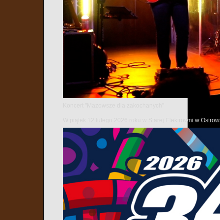
Koncert "Mazowsze dla zakochanych"
W piątek 12 lutego 2026 roku w Starej Elektrowni w Ostr