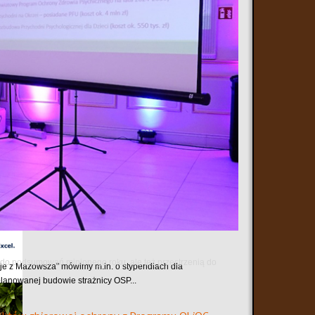
tować się z ZUS-em mogą skorzystać z e-wizyty. Dzięki
ie autorskie z Karoliną Olejak – dziennikarką Polsat
ą do podsumowań minionego roku, ale też przestrzenią do
e z Mazowsza" mówimy m.in. o stypendiach dla
planowanej budowie strażnicy OSP...