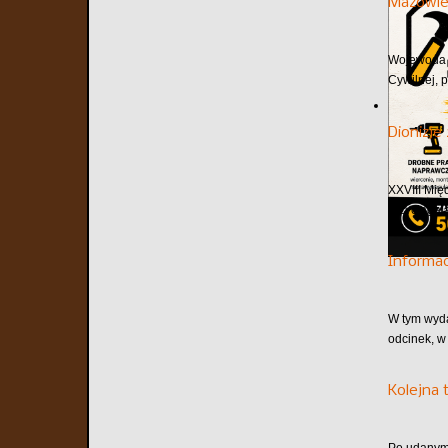
Mazowie
Wojewoda m
Cywilnej, 
Dionizje
XXVIII Mię
przyciągaj
Informa
W tym wyd
odcinek, w
Kolejna 