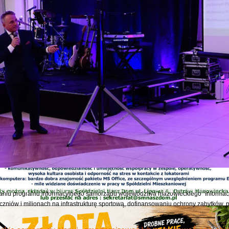
Następny
fala upałów. Załatw sprawę w ZUS bez wychodzenia z domu
 wizyta w ZUS przez internet, czyli klienci, którzy chcą szybko i sprawnie skontak
ychodzenia z domu załatwią większość spraw...
e autorskie z Karoliną Olejak
6 roku w Miejskiej Bibliotece Publicznej w Ostrowi Mazowieckiej odbyło się spotkan
rii oraz autorką reportażu „Nienawidzę ich! To...
cje z Mazowsza 161
o się uroczyste Powiatowe Spotkanie Noworoczne, które stało się nie tylko okazj
niu programu informacyjnego samorządu województwa mazowieckiego "Informacj
czniów i milionach na infrastrukturę sportową, dofinansowaniu ochrony zabytków, 