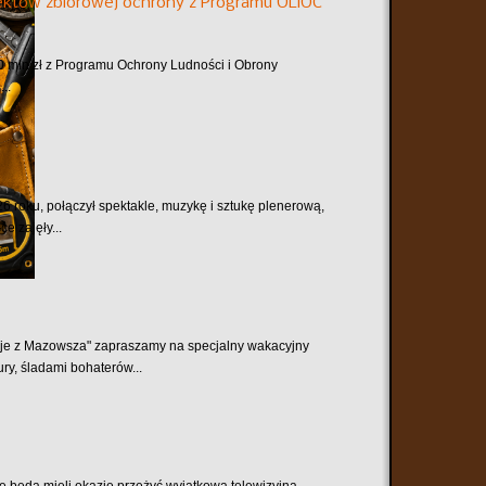
któw zbiorowej ochrony z Programu OLiOC
mln zł z Programu Ochrony Ludności i Obrony
..
6 roku, połączył spektakle, muzykę i sztukę plenerową,
e zajęły...
je z Mazowsza" zapraszamy na specjalny wakacyjny
ry, śladami bohaterów...