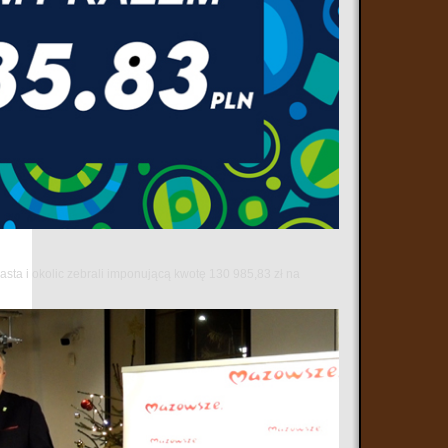
sta i okolic zebrali imponującą kwotę 130 985,83 zł na