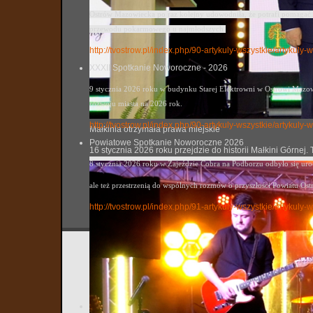
Ostrów Mazowiecka po raz kolejny udowodniła, że potrafi pomagać. 
przewodu pokarmowego u najmłodszych.
http://tvostrow.pl/index.php/90-artykuly-wszystkie/artykul
XXXII Spotkanie Noworoczne - 2026
9 stycznia 2026 roku w budynku Starej Elektrowni w Ostrowi Mazowi
rozwoju miasta na 2026 rok.
http://tvostrow.pl/index.php/90-artykuly-wszystkie/artyku
Małkinia otrzymała prawa miejskie
Powiatowe Spotkanie Noworoczne 2026
16 stycznia 2026 roku przejdzie do historii Małkini Górne
8 stycznia 2026 roku w Zajeździe Cobra na Podborzu odbyło się ur
ale też przestrzenią do wspólnych rozmów o przyszłości Powiatu Ost
http://tvostrow.pl/index.php/91-artykuly-wszystkie/artyk
Informa
tvostrow
Utworzo