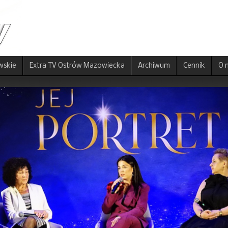
wskie
Extra TV Ostrów Mazowiecka
Archiwum
Cennik
O 