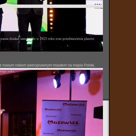
ponującą kwotę 130 985,83 zł na wsparcie diagnostyki i leczenia chorób
ania działań samorządu w 2025 roku oraz przedstawienia planów
 się z nowym rokiem pełnoprawnym miastem na mapie Polski.
onego roku,