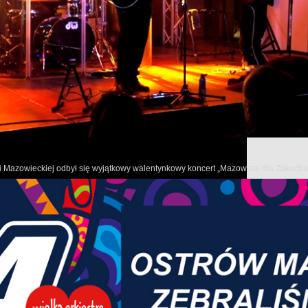
W tym wydaniu programu informacyjnego samorządu województ
o pociągu „Słonecznym” z Warszawy nad morze i powrocie pociągó
dwudziestopięcioleciu samorządu województwa mazowieckiego,
nowych inwestycjach w Muzeum Wsi Radomskiej,
nagrodzonych najlepszych smakołykach na Mazowszu
oraz MAZOpikniku w Stanisławowie.
owi Mazowieckiej odbył się wyjątkowy walentynkowy koncert „Mazowsze dla Zakoch