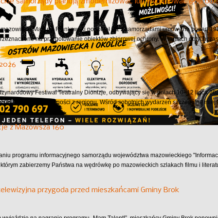
ckie samorządy planują zmodernizować lub wybudować 600 obie
azowiecki Mariusz Frankowski podpisał już z samorządami umowy na ponad 190 
przeznaczone na przygotowanie obiektów zbiorowej ochrony. W ramach dotychczas.
 2026
dzynarodowy Festiwal Teatralny Dionizje, odbywający się w dniach 10–12 lipca 202
ąc mieszkańców oraz gości z regionu. Wśród sobotnich wydarzeń szczególne miejsc
cje z Mazowsza 160
aniu programu informacyjnego samorządu województwa mazowieckiego "Informac
 którym zabierzemy Państwa na wędrówkę po mazowieckich szlakach filmu i literatu
telewizyjna przygoda przed mieszkańcami Gminy Brok