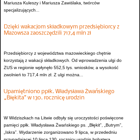
Mariusza Kuleszy i Mariusza Zawiślaka, twórców
specjalizujących...
Dzięki wakacjom składkowym przedsiębiorcy z
Mazowsza zaoszczędzili 717,4 mln zł
Przedsiębiorcy z województwa mazowieckiego chętnie
korzystają z wakacji składkowych. Od wprowadzenia ulgi do
ZUS w regionie wpłynęło 552,5 tys. wniosków, a wysokość
zwolnień to 717,4 mln zł. Z ulgi można...
Upamiętniono ppłk. Władysława Żwańskiego
„Błękita” w 130. rocznicę urodzin
W Widziszkach na Litwie odbyły się uroczystości poświęcone
pamięci ppłk. Władysława Żwańskiego ps. „Błękit”, „Butrym”,
„Iskra”. Wydarzenie zorganizowano 9 lipca, w przededniu
przypadającej 10 lipca 130. rocznicy urodzin bohatera.