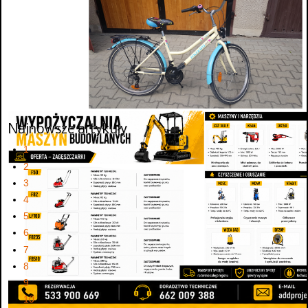
Najnowsze artykuły
1
2
3
4
5
6
7
8
9
10