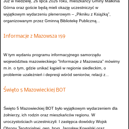
Już w niedzielę, 26 lipca 2026 roku, mieszkańcy Gminy Małkinia
Górna oraz goście będą mieli okazję uczestniczyć w
wyjątkowym wydarzeniu plenerowym – „Pikniku z Książką”,
organizowanym przez Gminną Bibliotekę Publiczną...
Informacje z Mazowsza 159
W tym wydaniu programu informacyjnego samorządu
województwa mazowieckiego "Informacje z Mazowsza" mówimy
m.in. o tym, gdzie unikać kąpieli w regionie siedleckim, o
problemie uzależnień i depresji wśród seniorów, relacji z...
Święto 5 Mazowieckiej BOT
Święto 5 Mazowieckiej BOT było wyjątkowym wydarzeniem dla
żołnierzy, ich rodzin oraz mieszkańców regionu. W
uroczystościach uczestniczyli: I zastępca dowódcy Wojsk
Obrony Terytorialnej, gen. bryg. Jarosław Kowalski oraz