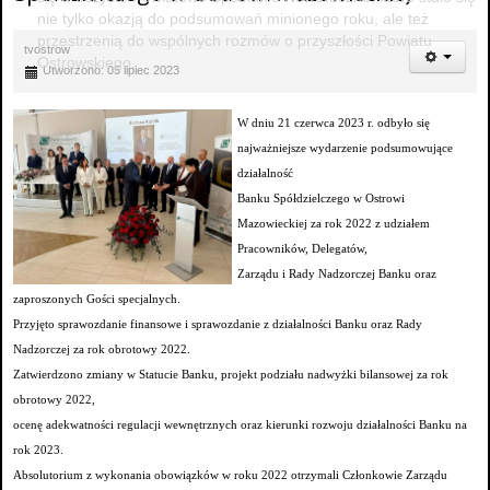
nie tylko okazją do podsumowań minionego roku, ale też
przestrzenią do wspólnych rozmów o przyszłości Powiatu
tvostrow
Ostrowskiego.
Utworzono: 05 lipiec 2023
W dniu 21 czerwca 2023 r. odbyło się
najważniejsze wydarzenie podsumowujące
działalność
Banku Spółdzielczego w Ostrowi
Mazowieckiej za rok 2022 z udziałem
Pracowników, Delegatów,
Zarządu i Rady Nadzorczej Banku oraz
zaproszonych Gości specjalnych.
Przyjęto sprawozdanie finansowe i sprawozdanie z działalności Banku oraz Rady
Nadzorczej za rok obrotowy 2022.
Zatwierdzono zmiany w Statucie Banku, projekt podziału nadwyżki bilansowej za rok
obrotowy 2022,
ocenę adekwatności regulacji wewnętrznych oraz kierunki rozwoju działalności Banku na
rok 2023.
Absolutorium z wykonania obowiązków w roku 2022 otrzymali Członkowie Zarządu