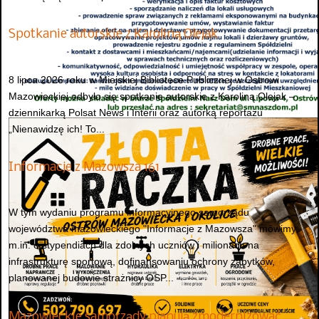
Spotkanie autorskie z Karoliną Olejak
8 lipca 2026 roku w Miejskiej Bibliotece Publicznej w Ostrowi
Mazowieckiej odbyło się spotkanie autorskie z Karoliną Olejak –
dziennikarką Polsat News i Interii oraz autorką reportażu
„Nienawidzę ich! To...
Informacje z Mazowsza 161
W tym wydaniu programu informacyjnego samorządu
województwa mazowieckiego "Informacje z Mazowsza" mówimy
m.in. o stypendiach dla zdolnych uczniów i milionach na
infrastrukturę sportową, dofinansowaniu ochrony zabytków,
planowanej budowie strażnicy OSP...
Mazowieckie samorządy planują zmodernizować