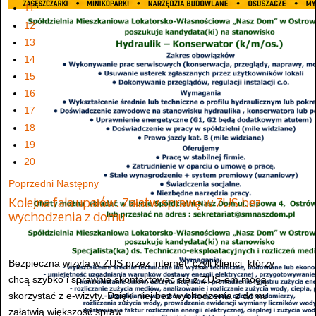
11
12
13
14
15
16
17
18
19
20
Poprzedni
Następny
Kolejna fala upałów. Załatw sprawę w ZUS bez
wychodzenia z domu
Bezpieczna wizyta w ZUS przez internet, czyli klienci, którzy
chcą szybko i sprawnie skontaktować się z ZUS-em mogą
skorzystać z e-wizyty. Dzięki niej bez wychodzenia z domu
załatwią większość spraw...