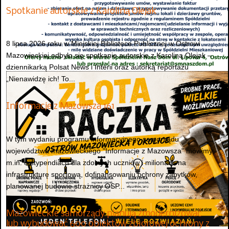
Spotkanie autorskie z Karoliną Olejak
8 lipca 2026 roku w Miejskiej Bibliotece Publicznej w Ostrowi
Mazowieckiej odbyło się spotkanie autorskie z Karoliną Olejak –
dziennikarką Polsat News i Interii oraz autorką reportażu
„Nienawidzę ich! To...
Informacje z Mazowsza 161
W tym wydaniu programu informacyjnego samorządu
województwa mazowieckiego "Informacje z Mazowsza" mówimy
m.in. o stypendiach dla zdolnych uczniów i milionach na
infrastrukturę sportową, dofinansowaniu ochrony zabytków,
planowanej budowie strażnicy OSP...
Mazowieckie samorządy planują zmodernizować
lub wybudować 600 obiektów zbiorowej ochrony z