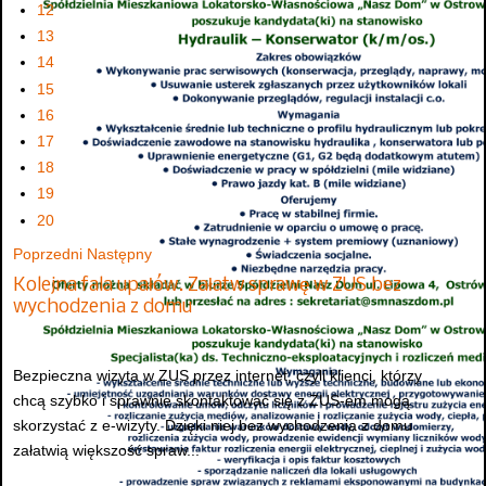
12
13
14
15
16
17
18
19
20
Poprzedni
Następny
Kolejna fala upałów. Załatw sprawę w ZUS bez
wychodzenia z domu
Bezpieczna wizyta w ZUS przez internet, czyli klienci, którzy
chcą szybko i sprawnie skontaktować się z ZUS-em mogą
skorzystać z e-wizyty. Dzięki niej bez wychodzenia z domu
załatwią większość spraw...