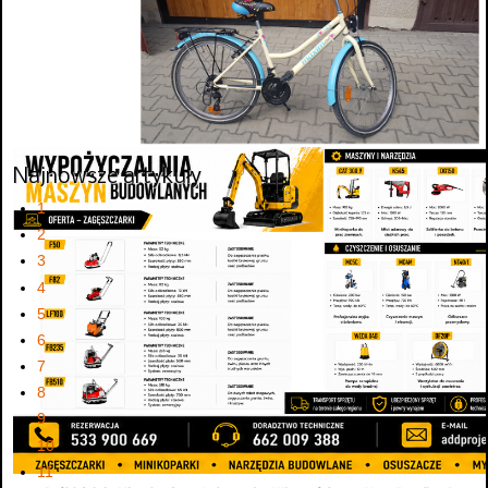
Najnowsze artykuły
1
2
3
4
5
6
7
8
9
10
11