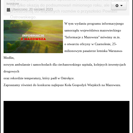
tvostrow
nie tylko okazją do podsumowań minionego roku, ale też
Utworzono: 20 sierpień 2023
przestrzenią do wspólnych rozmów o przyszłości Powiatu
Ostrowskiego.
W tym wydaniu programu informacyjnego
samorządu województwa mazowieckiego
"Informacje z Mazowsza" mówimy m.in.
o otwarciu oficyny w Czarnolesie, 25-
milionowym pasażerze lotniska Warszawa-
Modlin,
nowym ambulansie i samochodach dla ciechanowskiego szpitala, kolejnych inwestycjach
drogowych
oraz rekordzie temperatury, który padł w Ostrołęce.
Zapraszamy również do konkursu najlepsze Koła Gospodyń Wiejskich na Mazowszu.