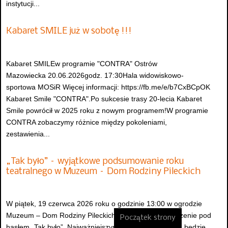
instytucji...
Kabaret SMILE już w sobotę !!!
Kabaret SMILEw programie "CONTRA" Ostrów
Mazowiecka 20.06.2026godz. 17:30Hala widowiskowo-
sportowa MOSiR Więcej informacji: https://fb.me/e/b7CxBCpOK
Kabaret Smile "CONTRA".Po sukcesie trasy 20-lecia Kabaret
Smile powrócił w 2025 roku z nowym programem!W programie
CONTRA zobaczymy różnice między pokoleniami,
zestawienia...
„Tak było” – wyjątkowe podsumowanie roku
teatralnego w Muzeum – Dom Rodziny Pileckich
W piątek, 19 czerwca 2026 roku o godzinie 13:00 w ogrodzie
Muzeum – Dom Rodziny Pileckich odbędzie się wydarzenie pod
Początek strony
hasłem „Tak było”. Najważniejszym punktem programu będzie