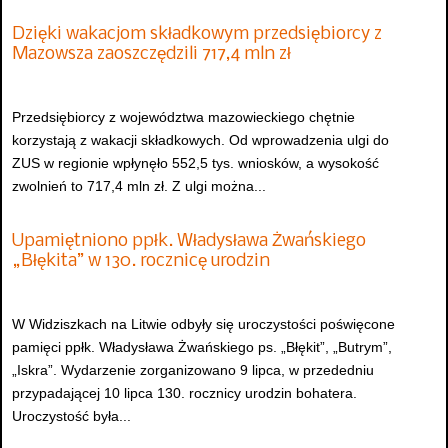
Dzięki wakacjom składkowym przedsiębiorcy z
Mazowsza zaoszczędzili 717,4 mln zł
Przedsiębiorcy z województwa mazowieckiego chętnie
korzystają z wakacji składkowych. Od wprowadzenia ulgi do
ZUS w regionie wpłynęło 552,5 tys. wniosków, a wysokość
zwolnień to 717,4 mln zł. Z ulgi można...
Upamiętniono ppłk. Władysława Żwańskiego
„Błękita” w 130. rocznicę urodzin
W Widziszkach na Litwie odbyły się uroczystości poświęcone
pamięci ppłk. Władysława Żwańskiego ps. „Błękit”, „Butrym”,
„Iskra”. Wydarzenie zorganizowano 9 lipca, w przededniu
przypadającej 10 lipca 130. rocznicy urodzin bohatera.
Uroczystość była...