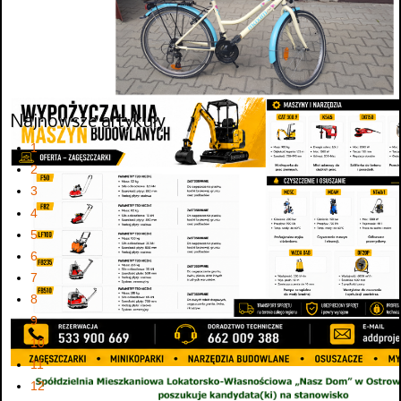
Najnowsze artykuły
1
2
3
4
5
6
7
8
9
10
11
12