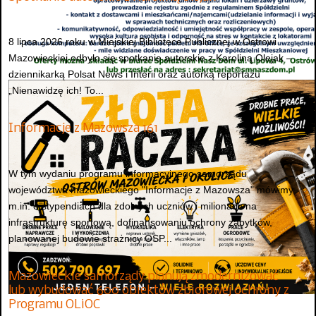
8 lipca 2026 roku w Miejskiej Bibliotece Publicznej w Ostrowi
Mazowieckiej odbyło się spotkanie autorskie z Karoliną Olejak –
dziennikarką Polsat News i Interii oraz autorką reportażu
„Nienawidzę ich! To...
Informacje z Mazowsza 161
W tym wydaniu programu informacyjnego samorządu
województwa mazowieckiego "Informacje z Mazowsza" mówimy
m.in. o stypendiach dla zdolnych uczniów i milionach na
infrastrukturę sportową, dofinansowaniu ochrony zabytków,
planowanej budowie strażnicy OSP...
Mazowieckie samorządy planują zmodernizować
lub wybudować 600 obiektów zbiorowej ochrony z
Programu OLiOC