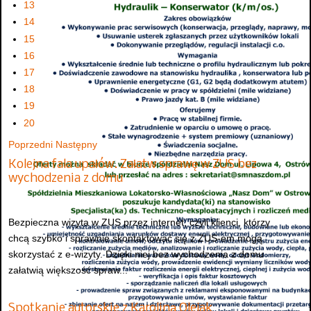
13
14
15
16
17
18
19
20
Poprzedni
Następny
Kolejna fala upałów. Załatw sprawę w ZUS bez
wychodzenia z domu
Bezpieczna wizyta w ZUS przez internet, czyli klienci, którzy
chcą szybko i sprawnie skontaktować się z ZUS-em mogą
skorzystać z e-wizyty. Dzięki niej bez wychodzenia z domu
załatwią większość spraw...
Spotkanie autorskie z Karoliną Olejak