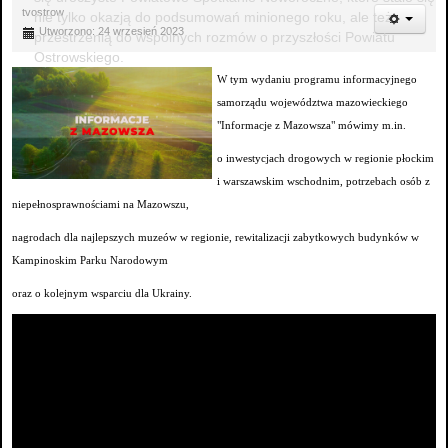
tvostrow
nie tylko okazją do podsumowań minionego roku, ale też
Utworzono: 24 wrzesień 2023
przestrzenią do wspólnych rozmów o przyszłości Powiatu
Ostrowskiego.
W tym wydaniu programu informacyjnego
samorządu województwa mazowieckiego
"Informacje z Mazowsza" mówimy m.in.
o inwestycjach drogowych w regionie płockim
i warszawskim wschodnim, potrzebach osób z
niepełnosprawnościami na Mazowszu,
nagrodach dla najlepszych muzeów w regionie, rewitalizacji zabytkowych budynków w
Kampinoskim Parku Narodowym
oraz o kolejnym wsparciu dla Ukrainy.