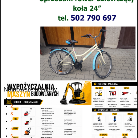
Najnowsze artykuły
1
2
3
4
5
6