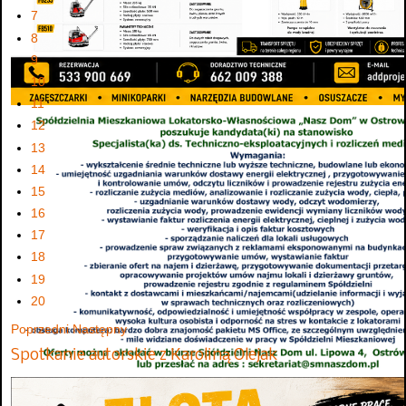
7
8
9
10
11
12
13
14
15
16
17
18
19
20
Poprzedni
Następny
Spotkanie autorskie z Karoliną Olejak