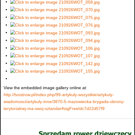
View the embedded image gallery online at:
http://tvostrow.pl/index.php/99-artykuly-wszystkie/artykuly-
wiadomosci/artykuly-inne/3870-5-mazowiecka-brygada-obrony-
terytorialnej-ma-swoj-sztandar#sigFreeIdc7d22d57f9