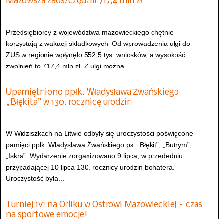
Mazowsza zaoszczędzili 717,4 mln zł
Przedsiębiorcy z województwa mazowieckiego chętnie
korzystają z wakacji składkowych. Od wprowadzenia ulgi do
ZUS w regionie wpłynęło 552,5 tys. wniosków, a wysokość
zwolnień to 717,4 mln zł. Z ulgi można...
Upamiętniono ppłk. Władysława Żwańskiego
„Błękita” w 130. rocznicę urodzin
W Widziszkach na Litwie odbyły się uroczystości poświęcone
pamięci ppłk. Władysława Żwańskiego ps. „Błękit”, „Butrym”,
„Iskra”. Wydarzenie zorganizowano 9 lipca, w przededniu
przypadającej 10 lipca 130. rocznicy urodzin bohatera.
Uroczystość była...
Turniej 1v1 na Orliku w Ostrowi Mazowieckiej – czas
na sportowe emocje!