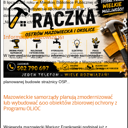
8 lipca 2026 roku w Miejskiej Bibliotece Publicznej w Ostrowi
Mazowieckiej odbyło się spotkanie autorskie z Karoliną Olejak –
dziennikarką Polsat News i Interii oraz autorką reportażu
„Nienawidzę ich! To...
Informacje z Mazowsza 161
W tym wydaniu programu informacyjnego samorządu
województwa mazowieckiego "Informacje z Mazowsza" mówimy
m.in. o stypendiach dla zdolnych uczniów i milionach na
infrastrukturę sportową, dofinansowaniu ochrony zabytków,
planowanej budowie strażnicy OSP...
Mazowieckie samorządy planują zmodernizować
lub wybudować 600 obiektów zbiorowej ochrony z
Programu OLiOC
Wojewoda mazowiecki Mariusz Frankowski podpisał już z