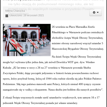
nie tylko okazją do podsumowań minionego roku, ale też
przestrzenią do wspólnych rozmów o przyszłości Powiatu
Milena Charucka
Ostrowskiego.
Utworzono: 28 wrzesień 2021
26 września na Placu Marszałka Józefa
Piłsudskiego w Warszawie podczas centralnych
obchodów święta Wojsk Obrony Terytorialnej,
minister obrony narodowej wręczył sztandar 5
Mazowieckiej Brygadzie Obrony Terytorialnej.
Na dzień Święta Wojsk Obrony Terytorialnej
mogła być wybrana tylko jedna data, jak mówił Dowódca WOT gen. dyw. Wiesław
Kukuła: „82 lat temu w nocy z 26 na 27 września w Warszawie powstała Służba
Zwycięstwu Polski, dając początek jedynemu w historii świata powszechnemu ruchowi
oporu, który przybrał formę, którą od 1944 roku trafnie określa się jako Polskie Państwo
Podziemne. Siłę tego państwa stanowili sami Polacy, których niemal 400 tysięcy czynnie
zaangażowało się w walkę z okupantem. Nasza służba jest hołdem dla naszych przodków”.
Z okazji Święta wręczonych zostało sześć sztandarów wojskowych, tym samym 16 z 17
jednostek Wojsk Obrony Terytorialnej posiada już własne sztandary.