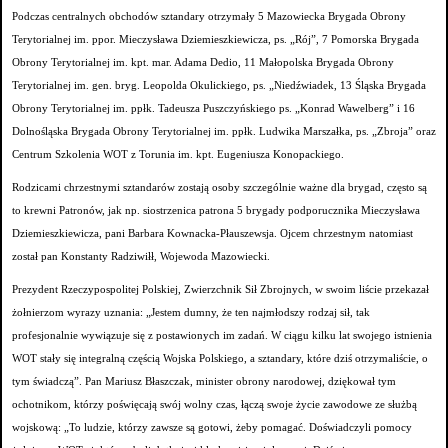
Podczas centralnych obchodów sztandary otrzymały 5 Mazowiecka Brygada Obrony
Terytorialnej im. ppor. Mieczysława Dziemieszkiewicza, ps. „Rój”, 7 Pomorska Brygada
Obrony Terytorialnej im. kpt. mar. Adama Dedio, 11 Małopolska Brygada Obrony
Terytorialnej im. gen. bryg. Leopolda Okulickiego, ps. „Niedźwiadek, 13 Śląska Brygada
Obrony Terytorialnej im. ppłk. Tadeusza Puszczyńskiego ps. „Konrad Wawelberg” i 16
Dolnośląska Brygada Obrony Terytorialnej im. ppłk. Ludwika Marszałka, ps. „Zbroja” oraz
Centrum Szkolenia WOT z Torunia im. kpt. Eugeniusza Konopackiego.
Rodzicami chrzestnymi sztandarów zostają osoby szczególnie ważne dla brygad, często są
to krewni Patronów, jak np. siostrzenica patrona 5 brygady podporucznika Mieczysława
Dziemieszkiewicza, pani Barbara Kownacka-Płauszewsja. Ojcem chrzestnym natomiast
został pan Konstanty Radziwiłł, Wojewoda Mazowiecki.
Prezydent Rzeczypospolitej Polskiej, Zwierzchnik Sił Zbrojnych, w swoim liście przekazał
żołnierzom wyrazy uznania: „Jestem dumny, że ten najmłodszy rodzaj sił, tak
profesjonalnie wywiązuje się z postawionych im zadań. W ciągu kilku lat swojego istnienia
WOT stały się integralną częścią Wojska Polskiego, a sztandary, które dziś otrzymaliście, o
tym świadczą”. Pan Mariusz Błaszczak, minister obrony narodowej, dziękował tym
ochotnikom, którzy poświęcają swój wolny czas, łączą swoje życie zawodowe ze służbą
wojskową: „To ludzie, którzy zawsze są gotowi, żeby pomagać. Doświadczyli pomocy