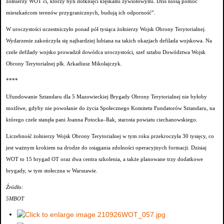
żołnierzy WOT ci, którzy byli dotknięci klęskami żywiołowymi. Dziś niosą pomoc
mieszkańcom terenów przygranicznych, budują ich odporność”.
W uroczystości uczestniczyło ponad pół tysiąca żołnierzy Wojsk Obrony Terytorialnej.
Wydarzenie zakończyła się najbardziej lubiana na takich okazjach defilada wojskowa. Na
czele defilady wojsko prowadził dowódca uroczystości, szef sztabu Dowództwa Wojsk
Obrony Terytorialnej płk. Arkadiusz Mikołajczyk.
****
Ufundowanie Sztandaru dla 5 Mazowieckiej Brygady Obrony Terytorialnej nie byłoby
możliwe, gdyby nie powołanie do życia Społecznego Komitetu Fundatorów Sztandaru, na
którego czele stanęła pani Joanna Potocka–Rak, starosta powiatu ciechanowskiego.
Liczebność żołnierzy Wojsk Obrony Terytorialnej w tym roku przekroczyła 30 tysięcy, co
jest ważnym krokiem na drodze do osiągania zdolności operacyjnych formacji. Dzisiaj
WOT to 15 brygad OT oraz dwa centra szkolenia, a także planowane trzy dodatkowe
brygady, w tym stołeczna w Warszawie.
Źródło:
5MBOT