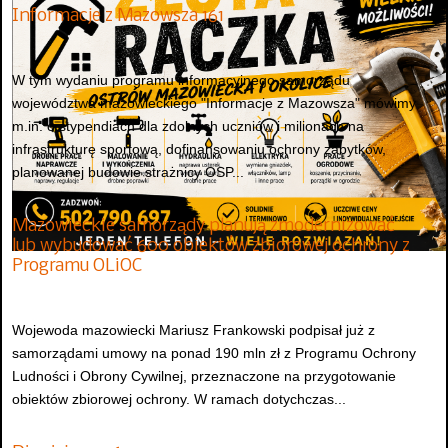
Informacje z Mazowsza 161
W tym wydaniu programu informacyjnego samorządu
województwa mazowieckiego "Informacje z Mazowsza" mówimy
m.in. o stypendiach dla zdolnych uczniów i milionach na
infrastrukturę sportową, dofinansowaniu ochrony zabytków,
planowanej budowie strażnicy OSP...
Mazowieckie samorządy planują zmodernizować
lub wybudować 600 obiektów zbiorowej ochrony z
Programu OLiOC
Wojewoda mazowiecki Mariusz Frankowski podpisał już z
samorządami umowy na ponad 190 mln zł z Programu Ochrony
Ludności i Obrony Cywilnej, przeznaczone na przygotowanie
obiektów zbiorowej ochrony. W ramach dotychczas...