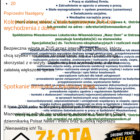
20
Poprzedni
Następny
Kolejna fala upałów. Załatw sprawę w ZUS bez
wychodzenia z domu
Bezpieczna wizyta w ZUS przez internet, czyli klienci, którzy
chcą szybko i sprawnie skontaktować się z ZUS-em mogą
skorzystać z e-wizyty. Dzięki niej bez wychodzenia z domu
załatwią większość spraw...
Spotkanie autorskie z Karoliną Olejak
8 lipca 2026 roku w Miejskiej Bibliotece Publicznej w Ostrowi
Mazowieckiej odbyło się spotkanie autorskie z Karoliną Olejak –
dziennikarką Polsat News i Interii oraz autorką reportażu
„Nienawidzę ich! To...