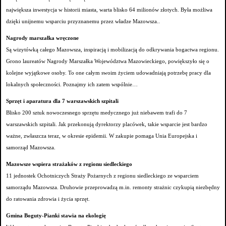
największa inwestycja w historii miasta, warta blisko 64 milionów złotych. Była możliwa
dzięki unijnemu wsparciu przyznanemu przez władze Mazowsza..
Nagrody marszałka wręczone
Są wizytówką całego Mazowsza, inspiracją i mobilizacją do odkrywania bogactwa regionu.
Grono laureatów Nagrody Marszałka Województwa Mazowieckiego, powiększyło się o
kolejne wyjątkowe osoby. To one całym swoim życiem udowadniają potrzebę pracy dla
lokalnych społeczności. Poznajmy ich zatem wspólnie…
Sprzęt i aparatura dla 7 warszawskich szpitali
Blisko 200 sztuk nowoczesnego sprzętu medycznego już niebawem trafi do 7
warszawskich szpitali. Jak przekonują dyrektorzy placówek, takie wsparcie jest bardzo
ważne, zwłaszcza teraz, w okresie epidemii. W zakupie pomaga Unia Europejska i
samorząd Mazowsza.
Mazowsze wspiera strażaków z regionu siedleckiego
11 jednostek Ochotniczych Straży Pożarnych z regionu siedleckiego ze wsparciem
samorządu Mazowsza. Druhowie przeprowadzą m.in. remonty strażnic czykupią niezbędny
do ratowania zdrowia i życia sprzęt.
Gmina Boguty-Pianki stawia na ekologię