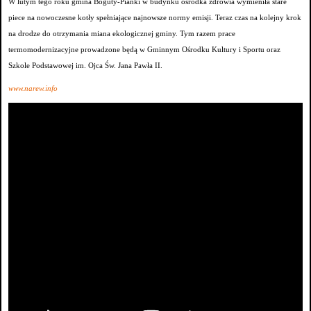
W lutym tego roku gmina Boguty-Pianki w budynku ośrodka zdrowia wymieniła stare
piece na nowoczesne kotły spełniające najnowsze normy emisji. Teraz czas na kolejny krok
na drodze do otrzymania miana ekologicznej gminy. Tym razem prace
termomodernizacyjne prowadzone będą w Gminnym Ośrodku Kultury i Sportu oraz
Szkole Podstawowej im. Ojca Św. Jana Pawła II.
www.narew.info