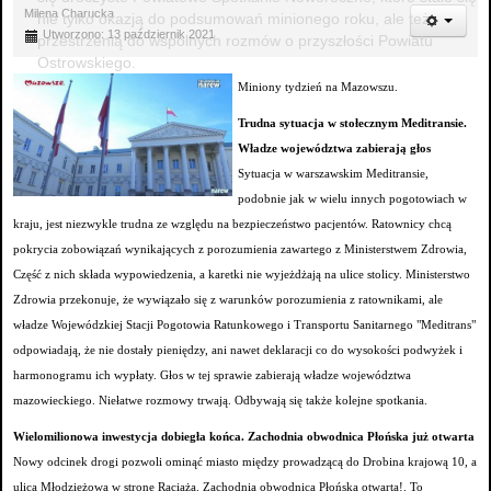
Milena Charucka
nie tylko okazją do podsumowań minionego roku, ale też
Utworzono: 13 październik 2021
przestrzenią do wspólnych rozmów o przyszłości Powiatu
Ostrowskiego.
Miniony tydzień na Mazowszu.
Trudna sytuacja w stołecznym Meditransie.
Władze województwa zabierają głos
Sytuacja w warszawskim Meditransie,
podobnie jak w wielu innych pogotowiach w
kraju, jest niezwykle trudna ze względu na bezpieczeństwo pacjentów. Ratownicy chcą
pokrycia zobowiązań wynikających z porozumienia zawartego z Ministerstwem Zdrowia,
Część z nich składa wypowiedzenia, a karetki nie wyjeżdżają na ulice stolicy. Ministerstwo
Zdrowia przekonuje, że wywiązało się z warunków porozumienia z ratownikami, ale
władze Wojewódzkiej Stacji Pogotowia Ratunkowego i Transportu Sanitarnego "Meditrans"
odpowiadają, że nie dostały pieniędzy, ani nawet deklaracji co do wysokości podwyżek i
harmonogramu ich wypłaty. Głos w tej sprawie zabierają władze województwa
mazowieckiego. Niełatwe rozmowy trwają. Odbywają się także kolejne spotkania.
Wielomilionowa inwestycja dobiegła końca. Zachodnia obwodnica Płońska już otwarta
Nowy odcinek drogi pozwoli ominąć miasto między prowadzącą do Drobina krajową 10, a
ulicą Młodzieżową w stronę Raciąża. Zachodnia obwodnica Płońska otwarta!. To