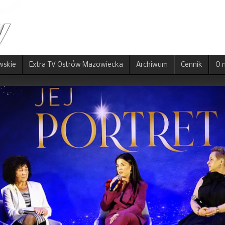
wskie
Extra TV Ostrów Mazowiecka
Archiwum
Cennik
O 