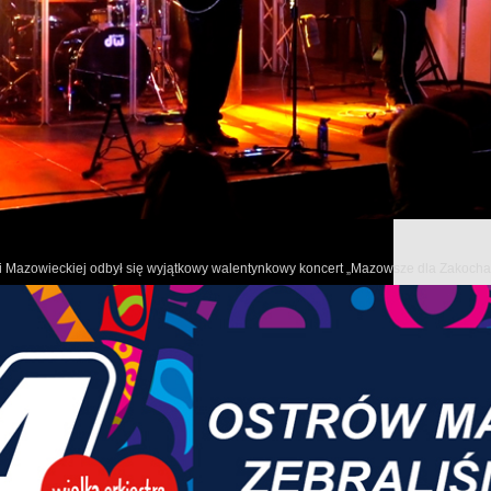
W tym wydaniu programu informacyjnego samorządu województ
m.in.
o powstającym w Płocku ośrodku radioterapii i problemach mazowie
energii.
Pokażemy również jak wygląda nowy i pierwszy w Pilawie żłobe
A na koniec zdamy relację z gali konkursu „Mazowieckie Zdarzen
owi Mazowieckiej odbył się wyjątkowy walentynkowy koncert „Mazowsze dla Zakoch