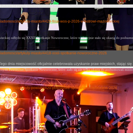
Podczas 34 Finału Wielkiej Orkiestry Świątecznej Pomocy mieszkańcy miasta i okolic zebrali im
y-wiadomosci/artykuly-miasto/4429-final-wos-p-2026-w-ostrowi-mazowieckiej
eckiej odbyło się XXXII Spotkanie Noworoczne, które tradycyjnie stało się okazją
do podsumow
ly-wiadomosci/artykuly-miasto/4418-xxxii-spotkanie-noworoczne-2026
j. Tego dnia miejscowość oficjalnie celebrowała uzyskanie praw miejskich, stając
oczyste Powiatowe Spotkanie Noworoczne, które stało się nie tylko okazją do podsumowań mini
rowskiego.
uly-wiadomosci/artykuly-powiat/4420-powiatowe-spotkanie-noworoczne-2026
e. Wiadomości z regionu 27
no: 10 październik 2022