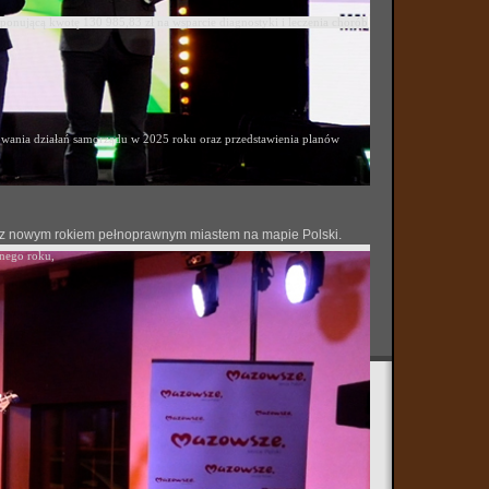
ponującą kwotę 130 985,83 zł na wsparcie diagnostyki i leczenia chorób
ania działań samorządu w 2025 roku oraz przedstawienia planów
 się z nowym rokiem pełnoprawnym miastem na mapie Polski.
onego roku,