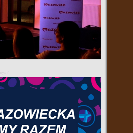
wa mazowieckiego "Mazowsze. Wiadomości z regionu" mówimy
ckich instytucji kultury i szpitali w związku z rosnącymi kosztami
k oraz rozbudowana remiza w Majdowie.
ia Muzealne – Wierzba”.
anych”