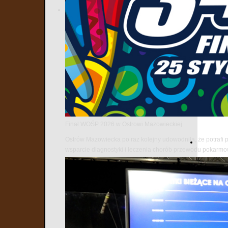
Finał WOŚP 2026 w Ostrowi Mazowieckiej
Ostrów Mazowiecka po raz kolejny udowodniła, że potrafi 
wsparcie diagnostyki i leczenia chorób przewodu pokarm