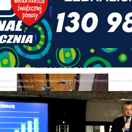
pomagać. Podczas 34 Finału Wielkiej Orkiestry Świątecznej Pomocy mieszkańcy mia
owego u najmłodszych.