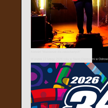
Koncert "Mazowsze dla zakochanych"
W piątek 12 lutego 2026 roku w Starej Elektrowni w Ostr