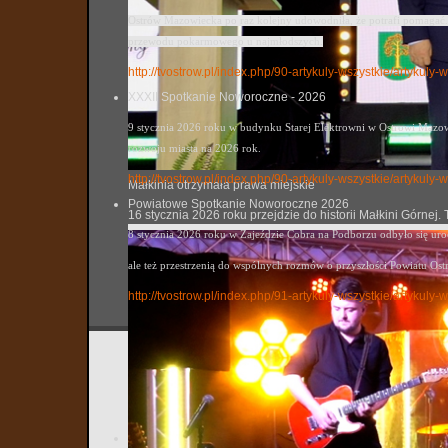
Ostrów Mazowiecka po raz kolejny udowodniła, że potrafi pomagać. 
przewodu pokarmowego u najmłodszych.
http://tvostrow.pl/index.php/90-artykuly-wszystkie/artykul
XXXII Spotkanie Noworoczne - 2026
9 stycznia 2026 roku w budynku Starej Elektrowni w Ostrowi Mazowi
rozwoju miasta na 2026 rok.
http://tvostrow.pl/index.php/90-artykuly-wszystkie/artyku
Małkinia otrzymała prawa miejskie
Powiatowe Spotkanie Noworoczne 2026
16 stycznia 2026 roku przejdzie do historii Małkini Górne
8 stycznia 2026 roku w Zajeździe Cobra na Podborzu odbyło się ur
ale też przestrzenią do wspólnych rozmów o przyszłości Powiatu Ost
http://tvostrow.pl/index.php/91-artykuly-wszystkie/artyk
Mazowsz
tvostrow
Utworzo