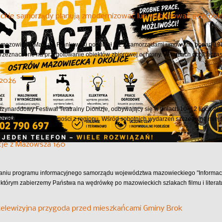
ckie samorządy planują zmodernizować lub wybudować 600 obie
azowiecki Mariusz Frankowski podpisał już z samorządami umowy na ponad 190 
przeznaczone na przygotowanie obiektów zbiorowej ochrony. W ramach dotychczas.
 2026
dzynarodowy Festiwal Teatralny Dionizje, odbywający się w dniach 10–12 lipca 202
ąc mieszkańców oraz gości z regionu. Wśród sobotnich wydarzeń szczególne miejsc
cje z Mazowsza 160
aniu programu informacyjnego samorządu województwa mazowieckiego "Informac
 którym zabierzemy Państwa na wędrówkę po mazowieckich szlakach filmu i literatu
telewizyjna przygoda przed mieszkańcami Gminy Brok