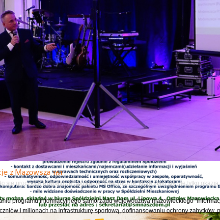
Następny
fala upałów. Załatw sprawę w ZUS bez wychodzenia z domu
 wizyta w ZUS przez internet, czyli klienci, którzy chcą szybko i sprawnie skontak
ychodzenia z domu załatwią większość spraw...
e autorskie z Karoliną Olejak
6 roku w Miejskiej Bibliotece Publicznej w Ostrowi Mazowieckiej odbyło się spotkan
rii oraz autorką reportażu „Nienawidzę ich! To...
cje z Mazowsza 161
o się uroczyste Powiatowe Spotkanie Noworoczne, które stało się nie tylko okazj
niu programu informacyjnego samorządu województwa mazowieckiego "Informacj
czniów i milionach na infrastrukturę sportową, dofinansowaniu ochrony zabytków, 