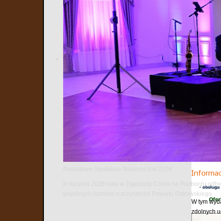
19
20
Poprzedni
Kolejna 
Bezpieczna
niej bez w
Spotkani
8 lipca 202
News i Inte
Powiatowe Spotkanie Noworoczne 2026
Informa
8 stycznia 2026 roku w Zajeździe Cobra na Podborzu odbył
wspólnych rozmów o przyszłości Powiatu Ostrowskiego.
W tym wyda
zdolnych u