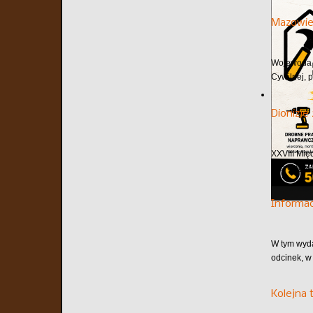
Mazowie
Wojewoda m
Cywilnej, 
Dionizje
XXVIII Mię
przyciągaj
Informa
W tym wyd
odcinek, w
Kolejna 