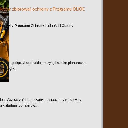
któw zbiorowej ochrony z Programu OLiOC
mln zł z Programu Ochrony Ludności i Obrony
..
6 roku, połączył spektakle, muzykę i sztukę plenerową,
e zajęły...
je z Mazowsza" zapraszamy na specjalny wakacyjny
ry, śladami bohaterów...