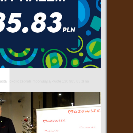
sta i okolic zebrali imponującą kwotę 130 985,83 zł na