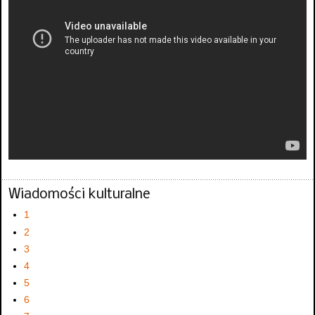
Wiadomości kulturalne
1
2
3
4
5
6