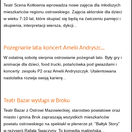
Teatr Scena Kotłownia wprowadza nowe zajęcia dla młodszych
mieszkańców regionu ostrowskiego. Zajęcia aktorskie dla dzieci
w wieku 7-10 lat, które skupiać się będą na ćwiczeniu pamięci i
skupienia, interpretacji wiersza, dykcji...
Pożegnanie lata: koncert Amelii Andryszc…
W ostatnią sobotę sierpnia ostrowianie pożegnali lato. Były gry i
animacje dla dzieci, food trucki, potańcówka pod gwiazdami i
koncerty: zespołu P2 oraz Amelii Andryszczyk. Utalentowana
nastolatka rozwija swoją karierę...
Teatr Bazar wystąpi w Broku
Teatr Bazar z Ostrowi Mazowieckiej, starostwo powiatowe oraz
miasto i gmina Brok zapraszają wszystkich mieszkańców
powiatu ostrowskiego na spektakl w plenerze pt. "Bałtyk Story"
w reżyserii Rafała Swaczyny. To komedia małżeńska...