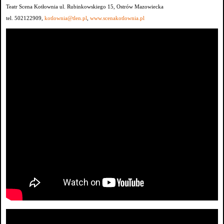
Teatr Scena Kotłownia ul. Rubinkowskiego 15, Ostrów Mazowiecka
tel. 502122909,
kotlownia@tlen.pl
,
www.scenakotlownia.pl