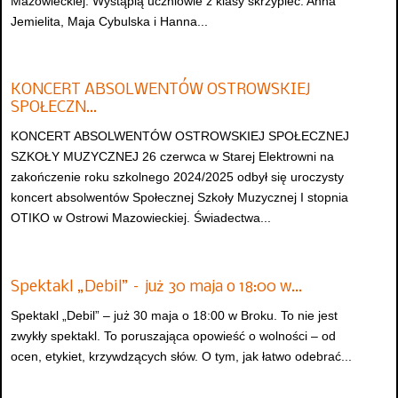
Mazowieckiej. Wystąpią uczniowie z klasy skrzypiec: Anna
Jemielita, Maja Cybulska i Hanna...
KONCERT ABSOLWENTÓW OSTROWSKIEJ
SPOŁECZN…
KONCERT ABSOLWENTÓW OSTROWSKIEJ SPOŁECZNEJ
SZKOŁY MUZYCZNEJ 26 czerwca w Starej Elektrowni na
zakończenie roku szkolnego 2024/2025 odbył się uroczysty
koncert absolwentów Społecznej Szkoły Muzycznej I stopnia
OTIKO w Ostrowi Mazowieckiej. Świadectwa...
Spektakl „Debil” – już 30 maja o 18:00 w…
Spektakl „Debil” – już 30 maja o 18:00 w Broku. To nie jest
zwykły spektakl. To poruszająca opowieść o wolności – od
ocen, etykiet, krzywdzących słów. O tym, jak łatwo odebrać...