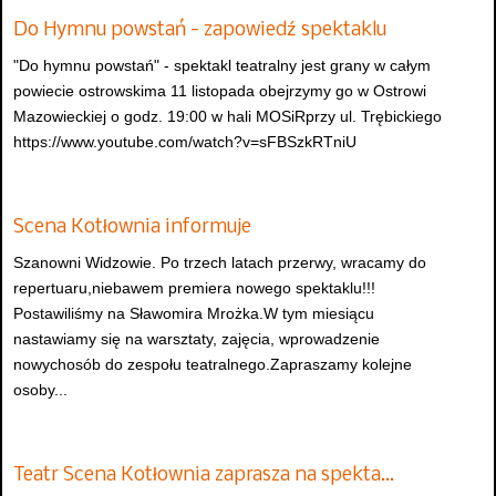
Do Hymnu powstań - zapowiedź spektaklu
"Do hymnu powstań" - spektakl teatralny jest grany w całym
powiecie ostrowskima 11 listopada obejrzymy go w Ostrowi
Mazowieckiej o godz. 19:00 w hali MOSiRprzy ul. Trębickiego
https://www.youtube.com/watch?v=sFBSzkRTniU
Scena Kotłownia informuje
Szanowni Widzowie. Po trzech latach przerwy, wracamy do
repertuaru,niebawem premiera nowego spektaklu!!!
Postawiliśmy na Sławomira Mrożka.W tym miesiącu
nastawiamy się na warsztaty, zajęcia, wprowadzenie
nowychosób do zespołu teatralnego.Zapraszamy kolejne
osoby...
Teatr Scena Kotłownia zaprasza na spekta…