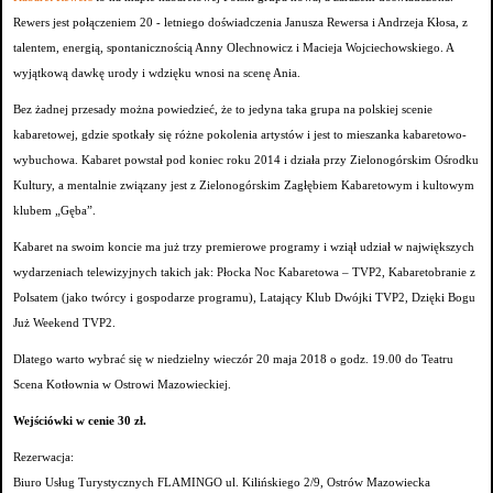
Rewers jest połączeniem 20 - letniego doświadczenia Janusza Rewersa i Andrzeja Kłosa, z
talentem, energią, spontanicznością Anny Olechnowicz i Macieja Wojciechowskiego. A
wyjątkową dawkę urody i wdzięku wnosi na scenę Ania.
Bez żadnej przesady można powiedzieć, że to jedyna taka grupa na polskiej scenie
kabaretowej, gdzie spotkały się różne pokolenia artystów i jest to mieszanka kabaretowo-
wybuchowa. Kabaret powstał pod koniec roku 2014 i działa przy Zielonogórskim Ośrodku
Kultury, a mentalnie związany jest z Zielonogórskim Zagłębiem Kabaretowym i kultowym
klubem „Gęba”.
Kabaret na swoim koncie ma już trzy premierowe programy i wziął udział w największych
wydarzeniach telewizyjnych takich jak: Płocka Noc Kabaretowa – TVP2, Kabaretobranie z
Polsatem (jako twórcy i gospodarze programu), Latający Klub Dwójki TVP2, Dzięki Bogu
Już Weekend TVP2.
Dlatego warto wybrać się w niedzielny wieczór 20 maja 2018 o godz. 19.00 do Teatru
Scena Kotłownia w Ostrowi Mazowieckiej.
Wejściówki w cenie 30 zł.
Rezerwacja:
Biuro Usług Turystycznych FLAMINGO ul. Kilińskiego 2/9, Ostrów Mazowiecka