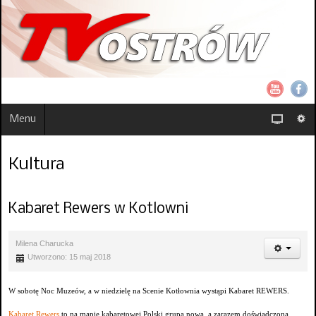
Menu
Kultura
Kabaret Rewers w Kotlowni
Milena Charucka
Utworzono: 15 maj 2018
W sobotę Noc Muzeów, a w niedzielę na Scenie Kotłownia wystąpi Kabaret REWERS.
Kabaret Rewers
to na mapie kabaretowej Polski grupa nowa, a zarazem doświadczona.