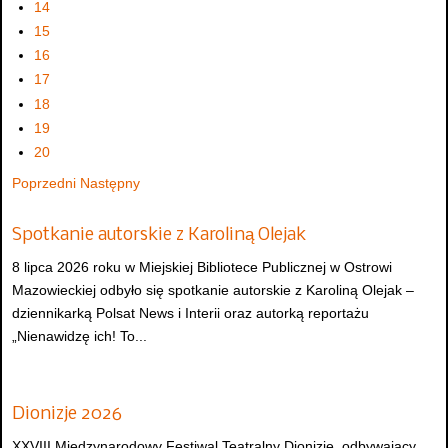
14
15
16
17
18
19
20
Poprzedni
Następny
Spotkanie autorskie z Karoliną Olejak
8 lipca 2026 roku w Miejskiej Bibliotece Publicznej w Ostrowi
Mazowieckiej odbyło się spotkanie autorskie z Karoliną Olejak –
dziennikarką Polsat News i Interii oraz autorką reportażu
„Nienawidzę ich! To...
Dionizje 2026
XXVIII Międzynarodowy Festiwal Teatralny Dionizje, odbywający