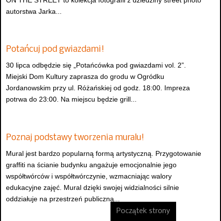
ON THE STREET to kolekcja fotografii z dziedziny street photo
autorstwa Jarka...
Potańcuj pod gwiazdami!
30 lipca odbędzie się „Potańcówka pod gwiazdami vol. 2”.
Miejski Dom Kultury zaprasza do grodu w Ogródku
Jordanowskim przy ul. Różańskiej od godz. 18:00. Impreza
potrwa do 23:00. Na miejscu będzie grill...
Poznaj podstawy tworzenia muralu!
Mural jest bardzo popularną formą artystyczną. Przygotowanie
graffiti na ścianie budynku angażuje emocjonalnie jego
współtwórców i współtwórczynie, wzmacniając walory
edukacyjne zajęć. Mural dzięki swojej widzialności silnie
oddziałuje na przestrzeń publiczną...
Początek strony