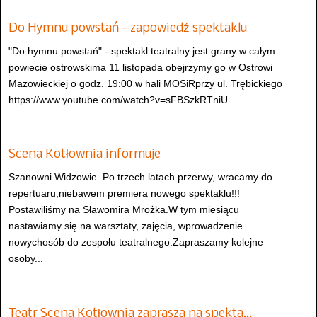
Do Hymnu powstań - zapowiedź spektaklu
"Do hymnu powstań" - spektakl teatralny jest grany w całym
powiecie ostrowskima 11 listopada obejrzymy go w Ostrowi
Mazowieckiej o godz. 19:00 w hali MOSiRprzy ul. Trębickiego
https://www.youtube.com/watch?v=sFBSzkRTniU
Scena Kotłownia informuje
Szanowni Widzowie. Po trzech latach przerwy, wracamy do
repertuaru,niebawem premiera nowego spektaklu!!!
Postawiliśmy na Sławomira Mrożka.W tym miesiącu
nastawiamy się na warsztaty, zajęcia, wprowadzenie
nowychosób do zespołu teatralnego.Zapraszamy kolejne
osoby...
Teatr Scena Kotłownia zaprasza na spekta…