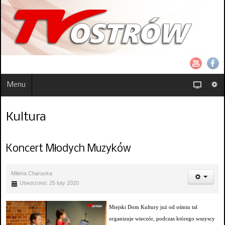
Menu
Kultura
Koncert Młodych Muzyków
Milena Charucka
Utworzono: 25 luty 2020
Miejski Dom Kultury już od ośmiu tal
organizuje wieczór, podczas którego wszyscy