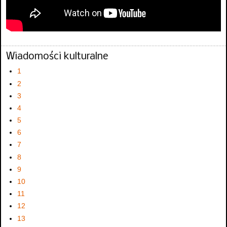
Wiadomości kulturalne
1
2
3
4
5
6
7
8
9
10
11
12
13