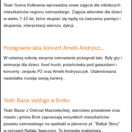
Teatr Scena Kotłownia wprowadza nowe zajęcia dla młodszych
mieszkańców regionu ostrowskiego. Zajęcia aktorskie dla dzieci
w wieku 7-10 lat, które skupiać się będą na ćwiczeniu pamięci i
skupienia, interpretacji wiersza, dykcji...
Pożegnanie lata: koncert Amelii Andryszc…
W ostatnią sobotę sierpnia ostrowianie pożegnali lato. Były gry i
animacje dla dzieci, food trucki, potańcówka pod gwiazdami i
koncerty: zespołu P2 oraz Amelii Andryszczyk. Utalentowana
nastolatka rozwija swoją karierę...
Teatr Bazar wystąpi w Broku
Teatr Bazar z Ostrowi Mazowieckiej, starostwo powiatowe oraz
miasto i gmina Brok zapraszają wszystkich mieszkańców
powiatu ostrowskiego na spektakl w plenerze pt. "Bałtyk Story"
w reżyserii Rafała Swaczyny. To komedia małżeńska...