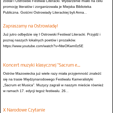
został I Ostrowski Festiwal Literacki. Wydarzenie miało na celu
promocję literatów i zorganizowała je Miejska Biblioteka
Publiczna. Gośćmi Ostrowiady Literackiej byli Anna...
Zapraszamy na Ostrowiadę!
Już jutro odbędzie się I Ostrowski Festiwal Literacki. Przyjdź i
poznaj naszych lokalnych poetów i prozaików.
https://www.youtube.com/watch?v=NteOKwm0z5E
Koncert muzyki klasycznej "Sacrum e…
Ostrów Mazowiecka już wiele razy miała przyjemność znaleźć
się na trasie Międzynarodowego Festiwalu Kameralistyki
„Sacrum et Musica". Muzycy zagrali w naszym mieście również
w ramach 17. edycji tegoż festiwalu. 26...
X Narodowe Czytanie