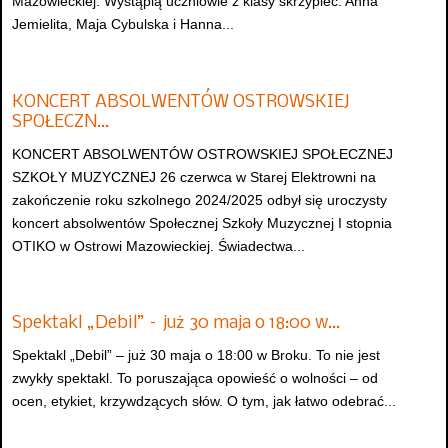
Mazowieckiej. Wystąpią uczniowie z klasy skrzypiec: Anna
Jemielita, Maja Cybulska i Hanna...
KONCERT ABSOLWENTÓW OSTROWSKIEJ
SPOŁECZN…
KONCERT ABSOLWENTÓW OSTROWSKIEJ SPOŁECZNEJ
SZKOŁY MUZYCZNEJ 26 czerwca w Starej Elektrowni na
zakończenie roku szkolnego 2024/2025 odbył się uroczysty
koncert absolwentów Społecznej Szkoły Muzycznej I stopnia
OTIKO w Ostrowi Mazowieckiej. Świadectwa...
Spektakl „Debil” – już 30 maja o 18:00 w…
Spektakl „Debil” – już 30 maja o 18:00 w Broku. To nie jest
zwykły spektakl. To poruszająca opowieść o wolności – od
ocen, etykiet, krzywdzących słów. O tym, jak łatwo odebrać...