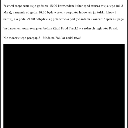
Festiwal rozpocznie się o godzinie 15:00 korowodem kultur spod ratusza miejskiego (ul. 3
Maja), następnie od godz. 16:00 będą występy zespołów ludowych (z Polski, Litwy i
Serbii), a o godz. 21:00 odbędzie się potańcówka pod gwiazdami i koncert Kapeli Ciupaga.
Wydarzeniem towarzyszącym będzie Zjazd Food Trucków z różnych regionów Polski.
Nie możecie tego przegapić - Moda na Folklor nadal trwa!