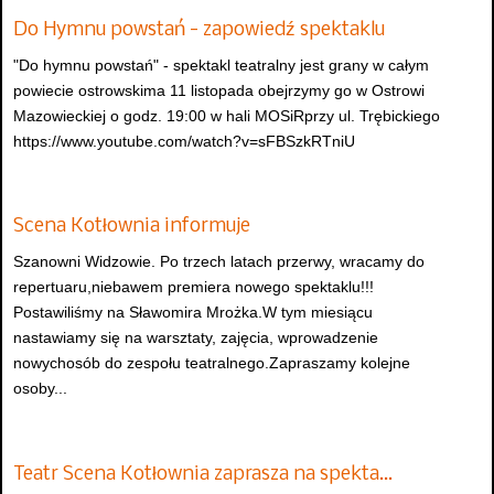
Do Hymnu powstań - zapowiedź spektaklu
"Do hymnu powstań" - spektakl teatralny jest grany w całym
powiecie ostrowskima 11 listopada obejrzymy go w Ostrowi
Mazowieckiej o godz. 19:00 w hali MOSiRprzy ul. Trębickiego
https://www.youtube.com/watch?v=sFBSzkRTniU
Scena Kotłownia informuje
Szanowni Widzowie. Po trzech latach przerwy, wracamy do
repertuaru,niebawem premiera nowego spektaklu!!!
Postawiliśmy na Sławomira Mrożka.W tym miesiącu
nastawiamy się na warsztaty, zajęcia, wprowadzenie
nowychosób do zespołu teatralnego.Zapraszamy kolejne
osoby...
Teatr Scena Kotłownia zaprasza na spekta…