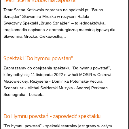
Teatr Scena Kotłownia zaprasza
Teatr Scena Kotłownia zaprasza na spektakl pt. "Bruno
Sznajder" Sławomira Mrożka w reżyserii Rafała
Swaczyny.Spektakl „Bruno Sznajder” – to jednoaktówka,
tragikomedia napisana z dramaturgiczną maestrią typową dla
Sławomira Mrożka. Ciekawostką...
Spektakl "Do hymnu powstań"
Zapraszamy do obejrzenia spektaklu "Do hymnu powstań",
który odbył się 11 listopada 2022 r. w hali MOSiR w Ostrowi
Mazowieckiej. Reżyseria - Dominika Potomska-Pecura
Scenariusz - Michał Świderski Muzyka - Andrzej Perkman
Scenografia - Leszek...
Do Hymnu powstań - zapowiedź spektaklu
"Do hymnu powstań" - spektakl teatralny jest grany w całym