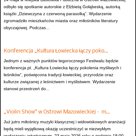
odbyło się spotkanie autorskie z Elżbietą Gołąbeską, autorką
książki „Dziewczyna z czerwoną parasolką”. Wydarzenie
zgromadziło mieszkańców miasta oraz miłośników literatury
obyczajowej. Podczas...
Konferencja „Kultura Łowiecka łączy poko…
Jednym z ważnych punktów tegorocznego Festiwalu będzie
konferencja pt. „Kultura Łowiecka łączy pokolenia myśliwych i
leśników”, poświęcona tradycji łowieckiej, przyrodzie oraz
kulturze związanej z leśnictwem i myślistwem. Wydarzenie
stanowi przestrzeń do...
„Violin Show” w Ostrowi Mazowieckiej – m…
Już jutro miłośnicy muzyki klasycznej i widowiskowych aranżacji
będą mieli wyjątkową okazję uczestniczyć w niezwykłym
wydarzeniu artystycznym. 23 maja 2026 roku o godzinie 18:00