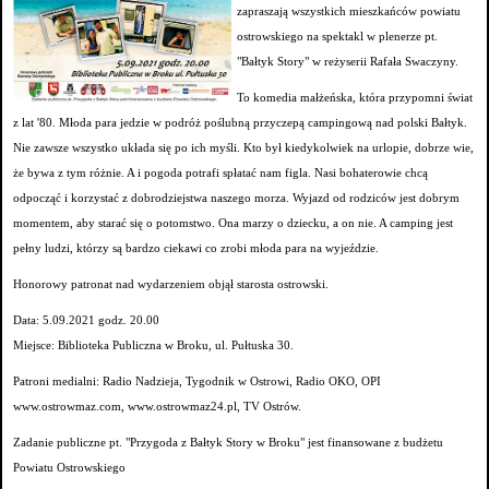
zapraszają wszystkich mieszkańców powiatu
ostrowskiego na spektakl w plenerze pt.
"Bałtyk Story" w reżyserii Rafała Swaczyny.
To komedia małżeńska, która przypomni świat
z lat '80. Młoda para jedzie w podróż poślubną przyczepą campingową nad polski Bałtyk.
Nie zawsze wszystko układa się po ich myśli. Kto był kiedykolwiek na urlopie, dobrze wie,
że bywa z tym różnie. A i pogoda potrafi spłatać nam figla. Nasi bohaterowie chcą
odpocząć i korzystać z dobrodziejstwa naszego morza. Wyjazd od rodziców jest dobrym
momentem, aby starać się o potomstwo. Ona marzy o dziecku, a on nie. A camping jest
pełny ludzi, którzy są bardzo ciekawi co zrobi młoda para na wyjeździe.
Honorowy patronat nad wydarzeniem objął starosta ostrowski.
Data: 5.09.2021 godz. 20.00
Miejsce: Biblioteka Publiczna w Broku, ul. Pułtuska 30.
Patroni medialni: Radio Nadzieja, Tygodnik w Ostrowi, Radio OKO, OPI
www.ostrowmaz.com, www.ostrowmaz24.pl, TV Ostrów.
Zadanie publiczne pt. "Przygoda z Bałtyk Story w Broku" jest finansowane z budżetu
Powiatu Ostrowskiego