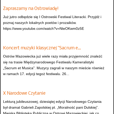
Zapraszamy na Ostrowiadę!
Już jutro odbędzie się I Ostrowski Festiwal Literacki. Przyjdź i
poznaj naszych lokalnych poetów i prozaików.
https://www.youtube.com/watch?v=NteOKwm0z5E
Koncert muzyki klasycznej "Sacrum e…
Ostrów Mazowiecka już wiele razy miała przyjemność znaleźć
się na trasie Międzynarodowego Festiwalu Kameralistyki
„Sacrum et Musica". Muzycy zagrali w naszym mieście również
w ramach 17. edycji tegoż festiwalu. 26...
X Narodowe Czytanie
Lekturą jubileuszowej, dziesiątej edycji Narodowego Czytania
był dramat Gabrieli Zapolskiej pt. „Moralność pani Dulskiej”.
Miejska Biblioteka Publiczna w Ostrowi Mazowieckiej, jak co