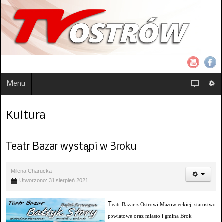
Menu
Kultura
Teatr Bazar wystąpi w Broku
Milena Charucka
Utworzono: 31 sierpień 2021
T
eatr Bazar z Ostrowi Mazowieckiej, starostwo
powiatowe oraz miasto i gmina Brok