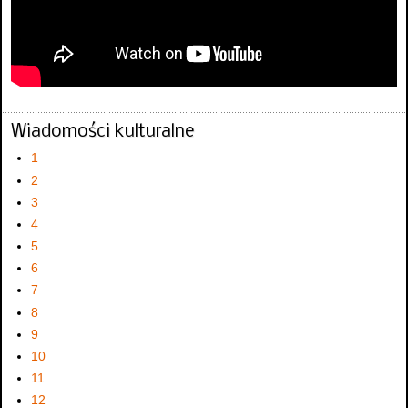
Wiadomości kulturalne
1
2
3
4
5
6
7
8
9
10
11
12