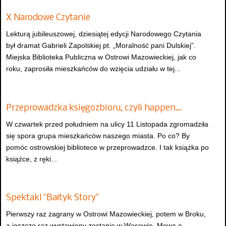
X Narodowe Czytanie
Lekturą jubileuszowej, dziesiątej edycji Narodowego Czytania
był dramat Gabrieli Zapolskiej pt. „Moralność pani Dulskiej”.
Miejska Biblioteka Publiczna w Ostrowi Mazowieckiej, jak co
roku, zaprosiła mieszkańców do wzięcia udziału w tej...
Przeprowadzka księgozbioru, czyli happen…
W czwartek przed południem na ulicy 11 Listopada zgromadziła
się spora grupa mieszkańców naszego miasta. Po co? By
pomóc ostrowskiej bibliotece w przeprowadzce. I tak książka po
książce, z ręki...
Spektakl "Bałtyk Story"
Pierwszy raz zagrany w Ostrowi Mazowieckiej, potem w Broku,
a jeszcze raz wystawiony zostanie w Wąsewie. Mowa o