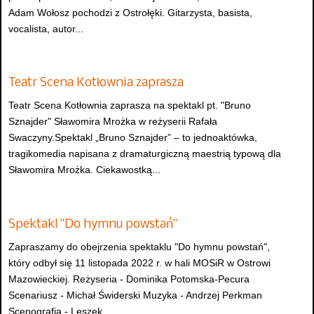
Adam Wołosz pochodzi z Ostrołęki. Gitarzysta, basista,
vocalista, autor...
Teatr Scena Kotłownia zaprasza
Teatr Scena Kotłownia zaprasza na spektakl pt. "Bruno
Sznajder" Sławomira Mrożka w reżyserii Rafała
Swaczyny.Spektakl „Bruno Sznajder” – to jednoaktówka,
tragikomedia napisana z dramaturgiczną maestrią typową dla
Sławomira Mrożka. Ciekawostką...
Spektakl "Do hymnu powstań"
Zapraszamy do obejrzenia spektaklu "Do hymnu powstań",
który odbył się 11 listopada 2022 r. w hali MOSiR w Ostrowi
Mazowieckiej. Reżyseria - Dominika Potomska-Pecura
Scenariusz - Michał Świderski Muzyka - Andrzej Perkman
Scenografia - Leszek...