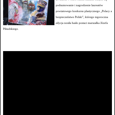
podsumowanie i nagrodzenie laureatów
powiatowego konkursu plastycznego „Polacy a
bezpieczeństwo Polski”, którego tegoroczna
edycja nosiła hasło postaci marszałka Józefa
Piłsudskiego.