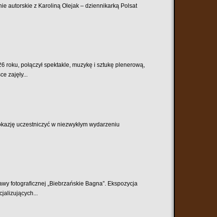
ie autorskie z Karoliną Olejak – dziennikarką Polsat
6 roku, połączył spektakle, muzykę i sztukę plenerową,
e zajęły...
 okazję uczestniczyć w niezwykłym wydarzeniu
tawy fotograficznej „Biebrzańskie Bagna”. Ekspozycja
alizujących...