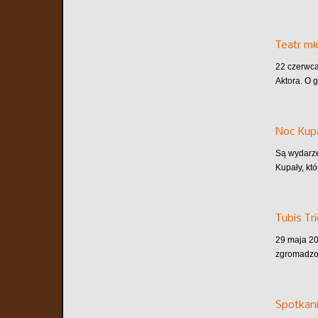
Teatr m
22 czerwca
Aktora. O 
Noc Kupa
Są wydarze
Kupały, któ
Tubis Tr
29 maja 202
zgromadzon
Spotkani