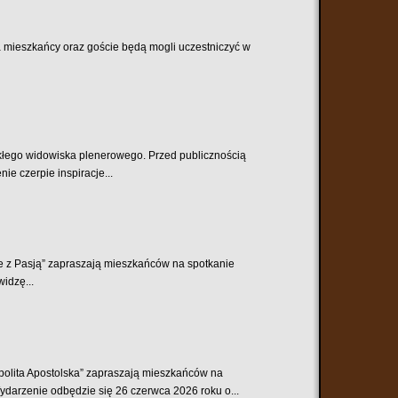
ca mieszkańcy oraz goście będą mogli uczestniczyć w
ykłego widowiska plenerowego. Przed publicznością
e czerpie inspiracje...
ie z Pasją” zapraszają mieszkańców na spotkanie
widzę...
spolita Apostolska” zapraszają mieszkańców na
darzenie odbędzie się 26 czerwca 2026 roku o...