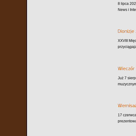
8 lipca 202
News i Inte
Dionizje
XXVIII Mię
przyciągaj
Wieczór 
Już 7 sier
muzycznym.
Wernisaż
17 czerwca
prezentowa