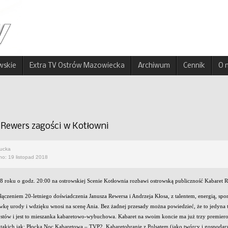
wskie
Extra TV Ostrów Mazowiecka
Archiwum
Cennik
O 
 Rewers zagości w Kotłowni
rucka
no: 19 listopad 2018
8 roku o godz. 20:00 na ostrowskiej Scenie Kotłownia rozbawi ostrowską publiczność Kabaret R
ołączeniem 20-letniego doświadczenia Janusza Rewersa i Andrzeja Kłosa, z talentem, energią, s
kę urody i wdzięku wnosi na scenę Ania. Bez żadnej przesady można powiedzieć, że to jedyna ta
ystów i jest to mieszanka kabaretowo-wybuchowa. Kabaret na swoim koncie ma już trzy premier
 takich jak: Płocka Noc Kabaretowa – TVP2, Kabaretobranie z Polsatem (jako twórcy i gospoda