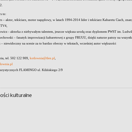
2.
s to:
rs – aktor, tekściarz, motor napędowy, w latach 1994-2014 lider i tekściarz Kabaretu Ciach, zna
 TV4,
owicz - aktorka z niebywałym talentem, jeszcze większa urodą oraz dyplomem PWST im. Ludwik
iechowski – fanatyk improwizacji kabaretowej z grupy FRUUU, dzięki naturze patrzy na wszystk
s – niewidoczny na scenie za to bardzo obecny w tekstach, wcześniej autor większości
ia, tel. 502 122 909,
kotlownia@tlen.pl
,
lownia.pl
Turystycznych FLAMINGO ul. Kilińskiego 2/9
ści kulturalne