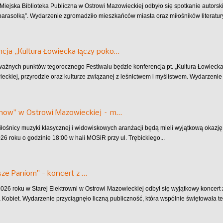
Miejska Biblioteka Publiczna w Ostrowi Mazowieckiej odbyło się spotkanie autorski
arasolką”. Wydarzenie zgromadziło mieszkańców miasta oraz miłośników literatury
cja „Kultura Łowiecka łączy poko…
ażnych punktów tegorocznego Festiwalu będzie konferencja pt. „Kultura Łowiecka
wieckiej, przyrodzie oraz kulturze związanej z leśnictwem i myślistwem. Wydarzenie 
Show” w Ostrowi Mazowieckiej – m…
miłośnicy muzyki klasycznej i widowiskowych aranżacji będą mieli wyjątkową okazj
26 roku o godzinie 18:00 w hali MOSiR przy ul. Trębickiego...
ze Paniom" - koncert z …
026 roku w Starej Elektrowni w Ostrowi Mazowieckiej odbył się wyjątkowy koncer
a Kobiet. Wydarzenie przyciągnęło liczną publiczność, która wspólnie świętowała te