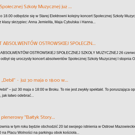
Społecznej Szkoły Muzycznej już …
 o 18.00 odbędzie się w Starej Elektrowni kolejny koncert Społecznej Szkoły Muzyc
z klasy skrzypiec: Anna Jemielita, Maja Cybulska i Hanna...
T ABSOLWENTÓW OSTROWSKIEJ SPOŁECZN…
BSOLWENTÓW OSTROWSKIEJ SPOŁECZNEJ SZKOŁY MUZYCZNEJ 26 czerwca w Sta
odbył się uroczysty koncert absolwentów Społecznej Szkoły Muzycznej I stopnia 
 „Debil” – już 30 maja o 18:00 w…
Debil” – już 30 maja o 18:00 w Broku. To nie jest zwykły spektakl. To poruszająca 
, jak łatwo odebrać...
 plenerowy "Bałtyk Story…
ownia w tym roku będzie obchodzić 20 lat swojego istnienia w Ostrowi Mazowieckiej!
0 na Placu Wolności na parkingu obok kościoła...