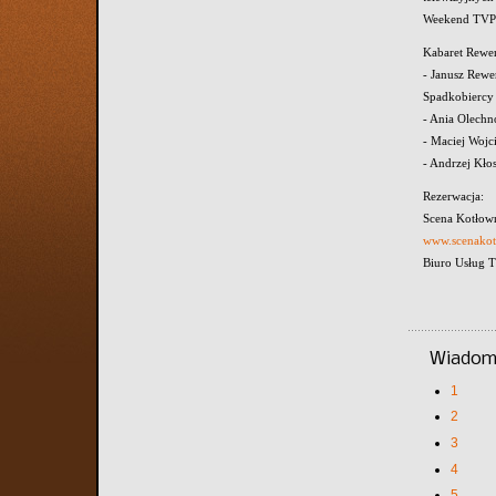
Weekend TVP
Kabaret Rewer
- Janusz Rewe
Spadkobiercy
- Ania Olechn
- Maciej Wojc
- Andrzej Kło
Rezerwacja:
Scena Kotłown
www.scenakot
Biuro Usług 
Wiadomo
1
2
3
4
5