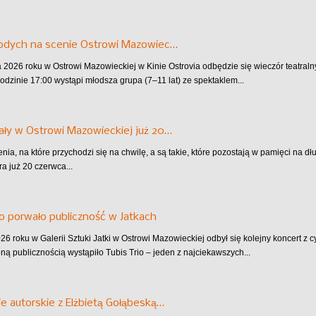
łodych na scenie Ostrowi Mazowiec…
 2026 roku w Ostrowi Mazowieckiej w Kinie Ostrovia odbędzie się wieczór teatra
godzinie 17:00 wystąpi młodsza grupa (7–11 lat) ze spektaklem...
ły w Ostrowi Mazowieckiej już 20…
nia, na które przychodzi się na chwilę, a są takie, które pozostają w pamięci na d
ra już 20 czerwca...
io porwało publiczność w Jatkach
6 roku w Galerii Sztuki Jatki w Ostrowi Mazowieckiej odbył się kolejny koncert z cy
ą publicznością wystąpiło Tubis Trio – jeden z najciekawszych...
e autorskie z Elżbietą Gołąbeską…