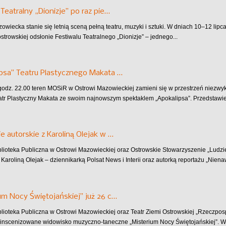
 Teatralny „Dionizje” po raz pie…
owiecka stanie się letnią sceną pełną teatru, muzyki i sztuki. W dniach 10–12 lip
strowskiej odsłonie Festiwalu Teatralnego „Dionizje” – jednego...
psa” Teatru Plastycznego Makata …
 godz. 22.00 teren MOSiR w Ostrowi Mazowieckiej zamieni się w przestrzeń niezw
atr Plastyczny Makata ze swoim najnowszym spektaklem „Apokalipsa”. Przedstawieni
e autorskie z Karoliną Olejak w …
blioteka Publiczna w Ostrowi Mazowieckiej oraz Ostrowskie Stowarzyszenie „Ludz
 Karoliną Olejak – dziennikarką Polsat News i Interii oraz autorką reportażu „Niena
um Nocy Świętojańskiej” już 26 c…
blioteka Publiczna w Ostrowi Mazowieckiej oraz Teatr Ziemi Ostrowskiej „Rzeczpo
inscenizowane widowisko muzyczno-taneczne „Misterium Nocy Świętojańskiej”. Wy