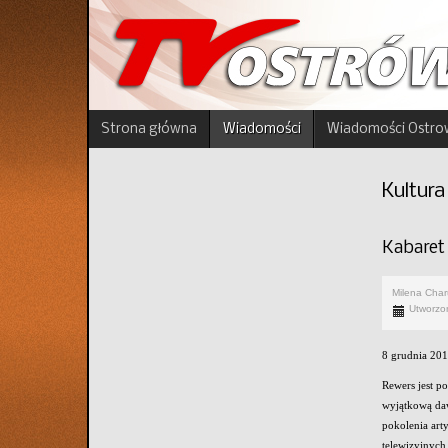
Strona główna
Wiadomości
Wiadomości Ostro
Kultura
Kabaret
Milena Cha
Utworzo
8 grudnia 201
Rewers jest p
wyjątkową daw
pokolenia art
telewizyjnych