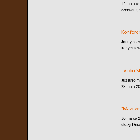
14 maja w 
czerwoną p
Konferen
Jednym z w
tradycji ło
„Violin 
Już jutro 
23 maja 20
"Mazows
10 marca 2
okazji Dni