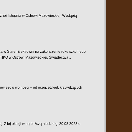
znej I stopnia w Ostrowi Mazowieckiej. Wystąpią
rej Elektrowni na zakończenie roku szkolnego
OTIKO w Ostrowi Mazowieckiej. Świadectwa...
opowieść o wolności – od ocen, etykiet, krzywdzących
 Z tej okazji w najbliższą niedzielę, 20.08.2023 o