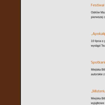
Festiwal
Ostrów Maz
pierwszej o
„Apokali
10 lipca o
wystąpi Te
Spotkani
Miejska Bi
autorskie z
„Misteri
Miejska Bi
wyjątkowe 