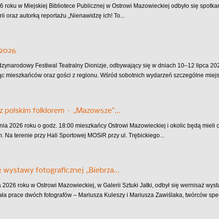
6 roku w Miejskiej Bibliotece Publicznej w Ostrowi Mazowieckiej odbyło się spotkan
rii oraz autorką reportażu „Nienawidzę ich! To...
 2026
dzynarodowy Festiwal Teatralny Dionizje, odbywający się w dniach 10–12 lipca 202
ąc mieszkańców oraz gości z regionu. Wśród sobotnich wydarzeń szczególne miejsc
z polskim folklorem – „Mazowsze”…
pnia 2026 roku o godz. 18:00 mieszkańcy Ostrowi Mazowieckiej i okolic będą mieli
 Na terenie przy Hali Sportowej MOSiR przy ul. Trębickiego...
 wystawy fotograficznej „Biebrza…
 2026 roku w Ostrowi Mazowieckiej, w Galerii Sztuki Jatki, odbył się wernisaż wys
ła prace dwóch fotografów – Mariusza Kuleszy i Mariusza Zawiślaka, twórców specj