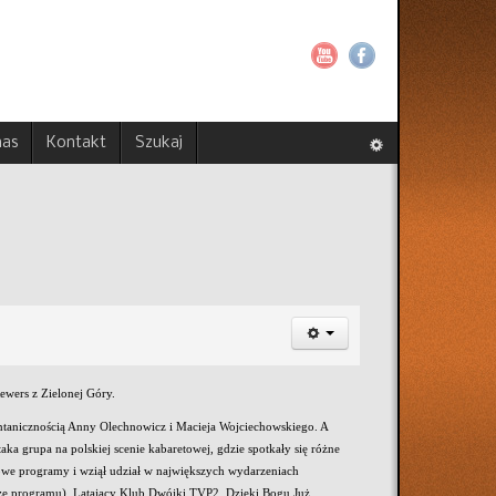
nas
Kontakt
Szukaj
ewers z Zielonej Góry.
pontanicznością Anny Olechnowicz i Macieja Wojciechowskiego. A
ka grupa na polskiej scenie kabaretowej, gdzie spotkały się różne
owe programy i wziął udział w największych wydarzeniach
rze programu), Latający Klub Dwójki TVP2, Dzięki Bogu Już