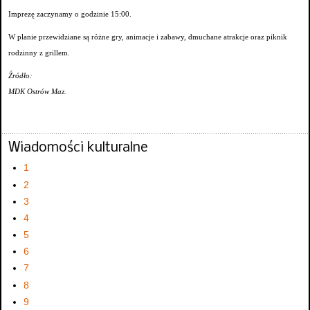
Imprezę zaczynamy o godzinie 15:00.
W planie przewidziane są różne gry, animacje i zabawy, dmuchane atrakcje oraz piknik
rodzinny z grillem.
Źródło:
MDK Ostrów Maz.
Wiadomości kulturalne
1
2
3
4
5
6
7
8
9