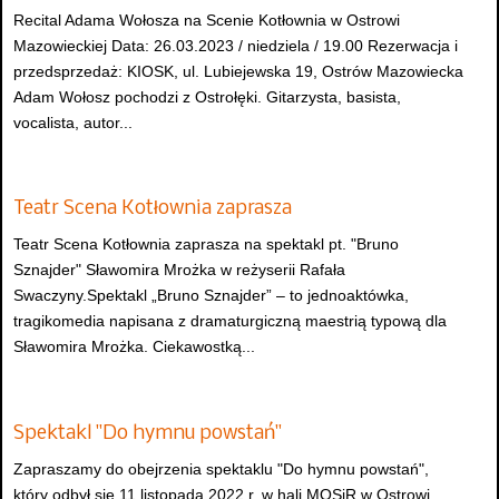
Recital Adama Wołosza na Scenie Kotłownia w Ostrowi
Mazowieckiej Data: 26.03.2023 / niedziela / 19.00 Rezerwacja i
przedsprzedaż: KIOSK, ul. Lubiejewska 19, Ostrów Mazowiecka
Adam Wołosz pochodzi z Ostrołęki. Gitarzysta, basista,
vocalista, autor...
Teatr Scena Kotłownia zaprasza
Teatr Scena Kotłownia zaprasza na spektakl pt. "Bruno
Sznajder" Sławomira Mrożka w reżyserii Rafała
Swaczyny.Spektakl „Bruno Sznajder” – to jednoaktówka,
tragikomedia napisana z dramaturgiczną maestrią typową dla
Sławomira Mrożka. Ciekawostką...
Spektakl "Do hymnu powstań"
Zapraszamy do obejrzenia spektaklu "Do hymnu powstań",
który odbył się 11 listopada 2022 r. w hali MOSiR w Ostrowi