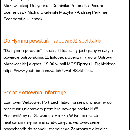
Mazowieckiej. Reżyseria - Dominika Potomska-Pecura
Scenariusz - Michał Świderski Muzyka - Andrzej Perkman
Scenografia - Leszek...
Do Hymnu powstań - zapowiedź spektaklu
"Do hymnu powstań" - spektakl teatralny jest grany w całym
powiecie ostrowskima 11 listopada obejrzymy go w Ostrowi
Mazowieckiej o godz. 19:00 w hali MOSiRprzy ul. Trębickiego
https://www.youtube.com/watch?v=sFBSzkRTniU
Scena Kotłownia informuje
Szanowni Widzowie. Po trzech latach przerwy, wracamy do
repertuaru,niebawem premiera nowego spektaklu!!!
Postawiliśmy na Sławomira Mrożka.W tym miesiącu
nastawiamy się na warsztaty, zajęcia, wprowadzenie
nowychosób do zespołu teatralnego.Zapraszamy kolejne