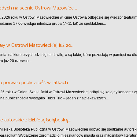
łodych na scenie Ostrowi Mazowiec…
 2026 roku w Ostrowi Mazowieckiej w Kinie Ostrovia odbędzie się wieczór teatra
godzinie 17:00 wystąpi młodsza grupa (7–11 lat) ze spektaklem...
ły w Ostrowi Mazowieckiej już 20…
nia, na które przychodzi się na chwilę, a są takie, które pozostają w pamięci na d
ra już 20 czerwca...
io porwało publiczność w Jatkach
6 roku w Galerii Sztuki Jatki w Ostrowi Mazowieckiej odbył się kolejny koncert z cy
ą publicznością wystąpiło Tubis Trio – jeden z najciekawszych...
e autorskie z Elżbietą Gołąbeską…
Miejska Biblioteka Publiczna w Ostrowi Mazowieckiej odbyło się spotkanie autorski
arasolką”. Wydarzenie zgromadziło mieszkańców miasta oraz miłośników literatury