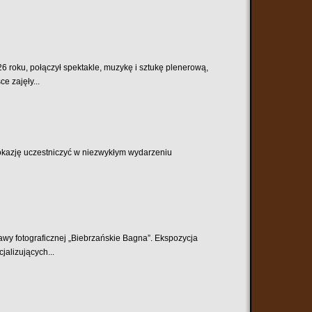
6 roku, połączył spektakle, muzykę i sztukę plenerową,
e zajęły...
 okazję uczestniczyć w niezwykłym wydarzeniu
tawy fotograficznej „Biebrzańskie Bagna”. Ekspozycja
alizujących...