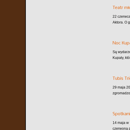
Teatr m
22 czerwca
Aktora. O 
Noc Kupa
Są wydarze
Kupały, któ
Tubis Tr
29 maja 202
zgromadzon
Spotkani
14 maja w 
czerwoną p