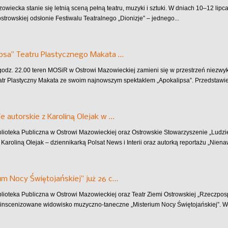
owiecka stanie się letnią sceną pełną teatru, muzyki i sztuki. W dniach 10–12 lip
strowskiej odsłonie Festiwalu Teatralnego „Dionizje” – jednego...
psa” Teatru Plastycznego Makata …
 godz. 22.00 teren MOSiR w Ostrowi Mazowieckiej zamieni się w przestrzeń niezw
atr Plastyczny Makata ze swoim najnowszym spektaklem „Apokalipsa”. Przedstawieni
e autorskie z Karoliną Olejak w …
blioteka Publiczna w Ostrowi Mazowieckiej oraz Ostrowskie Stowarzyszenie „Ludz
 Karoliną Olejak – dziennikarką Polsat News i Interii oraz autorką reportażu „Niena
um Nocy Świętojańskiej” już 26 c…
blioteka Publiczna w Ostrowi Mazowieckiej oraz Teatr Ziemi Ostrowskiej „Rzeczpo
inscenizowane widowisko muzyczno-taneczne „Misterium Nocy Świętojańskiej”. Wy