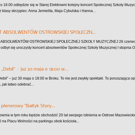
 o 18.00 odbędzie się w Starej Elektrowni kolejny koncert Społecznej Szkoły Muzyc
z klasy skrzypiec: Anna Jemielita, Maja Cybulska i Hanna...
T ABSOLWENTÓW OSTROWSKIEJ SPOŁECZN…
BSOLWENTÓW OSTROWSKIEJ SPOŁECZNEJ SZKOŁY MUZYCZNEJ 26 czerwca w Sta
odbył się uroczysty koncert absolwentów Społecznej Szkoły Muzycznej I stopnia 
 „Debil” – już 30 maja o 18:00 w…
Debil” – już 30 maja o 18:00 w Broku. To nie jest zwykły spektakl. To poruszająca 
, jak łatwo odebrać...
 plenerowy "Bałtyk Story…
ownia w tym roku będzie obchodzić 20 lat swojego istnienia w Ostrowi Mazowieckiej!
0 na Placu Wolności na parkingu obok kościoła...