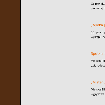
Ostrów Maz
pierwszej o
„Apokali
10 lipca o
wystąpi Te
Spotkani
Miejska Bi
autorskie z
„Misteri
Miejska Bi
wyjątkowe 