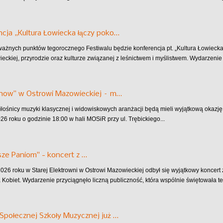
cja „Kultura Łowiecka łączy poko…
ażnych punktów tegorocznego Festiwalu będzie konferencja pt. „Kultura Łowiecka
wieckiej, przyrodzie oraz kulturze związanej z leśnictwem i myślistwem. Wydarzenie 
Show” w Ostrowi Mazowieckiej – m…
miłośnicy muzyki klasycznej i widowiskowych aranżacji będą mieli wyjątkową okazj
26 roku o godzinie 18:00 w hali MOSiR przy ul. Trębickiego...
ze Paniom" - koncert z …
026 roku w Starej Elektrowni w Ostrowi Mazowieckiej odbył się wyjątkowy koncer
a Kobiet. Wydarzenie przyciągnęło liczną publiczność, która wspólnie świętowała te
Społecznej Szkoły Muzycznej już …