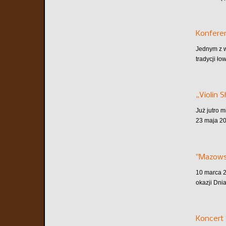
Konferen
Jednym z w
tradycji ło
„Violin 
Już jutro 
23 maja 20
"Mazows
10 marca 2
okazji Dni
Koncert 