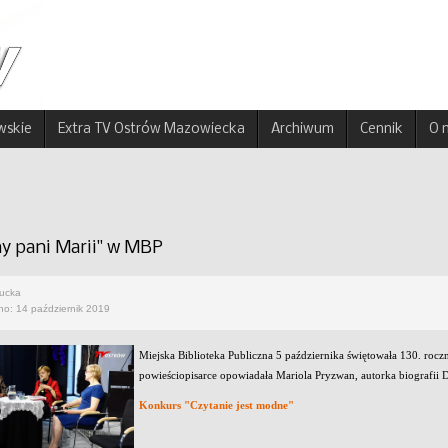
wskie
Extra TV Ostrów Mazowiecka
Archiwum
Cennik
O 
ny pani Marii" w MBP
rucka
no: 14 październik 2019
Miejska Biblioteka Publiczna 5 października świętowała 130. roczn
powieściopisarce opowiadała Mariola Pryzwan, autorka biografii
Konkurs "Czytanie jest modne"