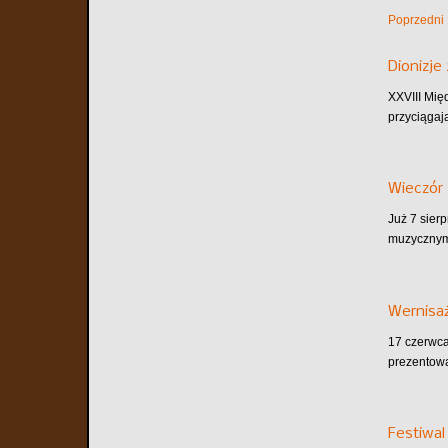
Poprzedni
Dionizje
XXVIII Mię
przyciągaj
Wieczór 
Już 7 sier
muzycznym.
Wernisaż
17 czerwca
prezentowa
Festiwal