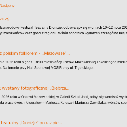
Następny
 2026
dzynarodowy Festiwal Teatralny Dionizje, odbywający się w dniach 10–12 lipca 202
ąc mieszkańców oraz gości z regionu. Wśród sobotnich wydarzeń szczególne miejsc
z polskim folklorem – „Mazowsze”…
pnia 2026 roku o godz. 18:00 mieszkańcy Ostrowi Mazowieckiej i okolic będą mieli
 Na terenie przy Hali Sportowej MOSiR przy ul. Trębickiego...
 wystawy fotograficznej „Biebrza…
 2026 roku w Ostrowi Mazowieckiej, w Galerii Sztuki Jatki, odbył się wernisaż wys
ła prace dwóch fotografów – Mariusza Kuleszy i Mariusza Zawiślaka, twórców specj
 Teatralny „Dionizje” po raz pie…