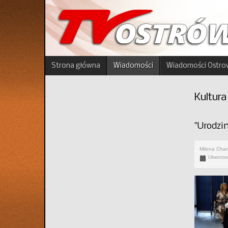
Strona główna
Wiadomości
Wiadomości Ostro
Kultura
"Urodzi
Milena Cha
Utworzo