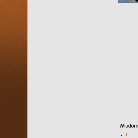
Wiadomo
1