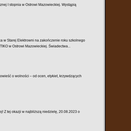
znej I stopnia w Ostrowi Mazowieckiej. Wystąpią
rej Elektrowni na zakończenie roku szkolnego
OTIKO w Ostrowi Mazowieckiej. Świadectwa...
opowieść o wolności – od ocen, etykiet, krzywdzących
 Z tej okazji w najbliższą niedzielę, 20.08.2023 o