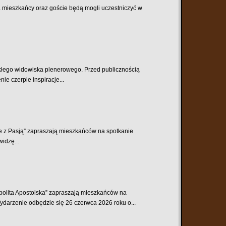
ca mieszkańcy oraz goście będą mogli uczestniczyć w
ykłego widowiska plenerowego. Przed publicznością
e czerpie inspiracje...
ie z Pasją” zapraszają mieszkańców na spotkanie
widzę...
spolita Apostolska” zapraszają mieszkańców na
darzenie odbędzie się 26 czerwca 2026 roku o...