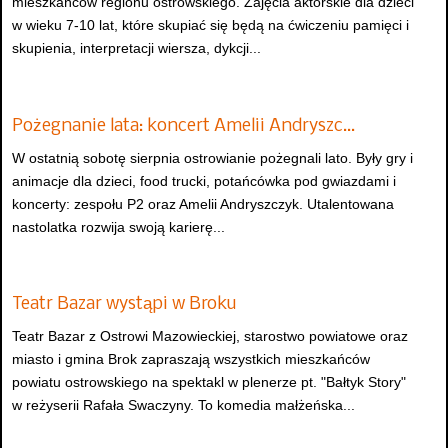
mieszkańców regionu ostrowskiego. Zajęcia aktorskie dla dzieci
w wieku 7-10 lat, które skupiać się będą na ćwiczeniu pamięci i
skupienia, interpretacji wiersza, dykcji...
Pożegnanie lata: koncert Amelii Andryszc…
W ostatnią sobotę sierpnia ostrowianie pożegnali lato. Były gry i
animacje dla dzieci, food trucki, potańcówka pod gwiazdami i
koncerty: zespołu P2 oraz Amelii Andryszczyk. Utalentowana
nastolatka rozwija swoją karierę...
Teatr Bazar wystąpi w Broku
Teatr Bazar z Ostrowi Mazowieckiej, starostwo powiatowe oraz
miasto i gmina Brok zapraszają wszystkich mieszkańców
powiatu ostrowskiego na spektakl w plenerze pt. "Bałtyk Story"
w reżyserii Rafała Swaczyny. To komedia małżeńska...