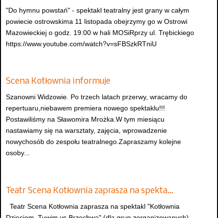
"Do hymnu powstań" - spektakl teatralny jest grany w całym
powiecie ostrowskima 11 listopada obejrzymy go w Ostrowi
Mazowieckiej o godz. 19:00 w hali MOSiRprzy ul. Trębickiego
https://www.youtube.com/watch?v=sFBSzkRTniU
Scena Kotłownia informuje
Szanowni Widzowie. Po trzech latach przerwy, wracamy do
repertuaru,niebawem premiera nowego spektaklu!!!
Postawiliśmy na Sławomira Mrożka.W tym miesiącu
nastawiamy się na warsztaty, zajęcia, wprowadzenie
nowychosób do zespołu teatralnego.Zapraszamy kolejne
osoby...
Teatr Scena Kotłownia zaprasza na spekta…
Teatr Scena Kotłownia zaprasza na spektakl "Kotłownia
Dzieciom, Tuwim vs Brzechwa" (dla grup zorganizowanych).