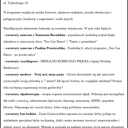
ul. Trębickiego 10.
W programie znajdą się stoiska firmowe, darmowe makijaże, porady dietetyczne i
pielęgnacyjne, konkursy z nagrodami i wiele innych.
Nieodłącznym elementem festiwalu są warsztaty tematyczne. W tym roku będą to:
-
warsztaty taneczne z Tomaszem Barańskim
- popularność medialną zyskał dzięki
udziałowi w tanecznym show "You Can Dance" i "Taniec z gwiazdami"
-
warsztaty taneczne z Pauliną Przestrzelską
- Finalistką 6. edycji programu „You Can
Dance - po prostu tańcz”
- warsztaty coachingowe
- DROGA DO KOBIECEGO PIĘKNA z Agatą Wiolettą
Bartkiewicz
-
warsztaty modowe - Twój styl, moja pasja
- Chcesz dowiedzieć się jak optycznie
wyszczuplić swoją sylwetkę w 7 minut? Jak łączyć kolory, by wyglądać młodziej? Poznać
triki na lepszą organizację swojej garderoby?
-
warsztaty alpakoterapia
- terapia wsparta towarzystwem alpak. Polecana jest szczególnie
dla osób z nerwicą, zaburzeniami lękowymi, depresją, autyzmem, ADHD, zespołem
Downa. Wspomaga też rozwój dzieci, które mają problemy emocjonalne.
-
warsztaty fast fashion -
Zuzia Gruszczyńska zaprasza na warsztat, który polega na
nakładaniu specjalnej farby na tkaninę, dziki czemu możemy stworzyć niepowtarzalne i
piękne wzory na ubraniach. Metoda ta pozwala na nadanie nowego życia starym ubraniom,