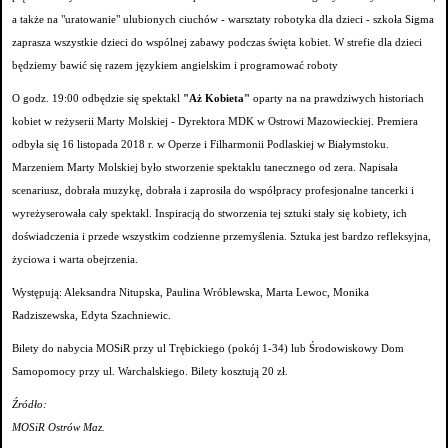
a także na "uratowanie" ulubionych ciuchów
- warsztaty robotyka dla dzieci - szkoła Sigma
zaprasza wszystkie dzieci do wspólnej zabawy podczas święta kobiet. W strefie dla dzieci
będziemy bawić się razem językiem angielskim i programować roboty
O godz. 19:00 odbędzie się spektakl
"Aż Kobieta"
oparty na na prawdziwych historiach
kobiet w reżyserii Marty Molskiej - Dyrektora MDK w Ostrowi Mazowieckiej. Premiera
odbyła się 16 listopada 2018 r. w Operze i Filharmonii Podlaskiej w Białymstoku.
Marzeniem Marty Molskiej było stworzenie spektaklu tanecznego od zera. Napisała
scenariusz, dobrała muzykę, dobrała i zaprosiła do współpracy profesjonalne tancerki i
wyreżyserowała cały spektakl. Inspiracją do stworzenia tej sztuki stały się kobiety, ich
doświadczenia i przede wszystkim codzienne przemyślenia. Sztuka jest bardzo refleksyjna,
życiowa i warta obejrzenia.
Występują: Aleksandra Nitupska, Paulina Wróblewska, Marta Lewoc, Monika
Radziszewska, Edyta Szachniewic.
Bilety do nabycia MOSiR przy ul Trębickiego (pokój 1-34) lub Środowiskowy Dom
Samopomocy przy ul. Warchalskiego. Bilety kosztują 20 zł.
Źródło:
MOSiR Ostrów Maz.