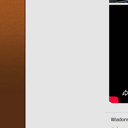
Wiadomo
1