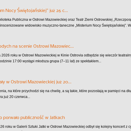
um Nocy Świętojańskiej” już 26 c…
blioteka Publiczna w Ostrowi Mazowieckiej oraz Teatr Ziemi Ostrowskiej „Rzeczpo
inscenizowane widowisko muzyczno-taneczne „Misterium Nocy Świętojańskiej”. Wy
łodych na scenie Ostrowi Mazowiec…
 2026 roku w Ostrowi Mazowieckiej w Kinie Ostrovia odbędzie się wieczór teatra
godzinie 17:00 wystąpi młodsza grupa (7–11 lat) ze spektaklem...
ły w Ostrowi Mazowieckiej już 20…
nia, na które przychodzi się na chwilę, a są takie, które pozostają w pamięci na d
ra już 20 czerwca...
io porwało publiczność w Jatkach
6 roku w Galerii Sztuki Jatki w Ostrowi Mazowieckiej odbył się kolejny koncert z cy