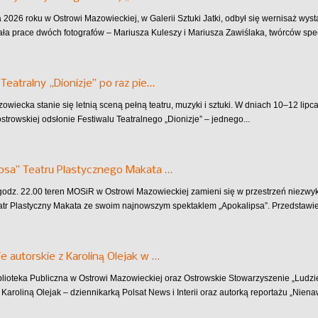
 2026 roku w Ostrowi Mazowieckiej, w Galerii Sztuki Jatki, odbył się wernisaż wys
ła prace dwóch fotografów – Mariusza Kuleszy i Mariusza Zawiślaka, twórców specj
 Teatralny „Dionizje” po raz pie…
owiecka stanie się letnią sceną pełną teatru, muzyki i sztuki. W dniach 10–12 lip
strowskiej odsłonie Festiwalu Teatralnego „Dionizje” – jednego...
psa” Teatru Plastycznego Makata …
 godz. 22.00 teren MOSiR w Ostrowi Mazowieckiej zamieni się w przestrzeń niezw
atr Plastyczny Makata ze swoim najnowszym spektaklem „Apokalipsa”. Przedstawieni
e autorskie z Karoliną Olejak w …
blioteka Publiczna w Ostrowi Mazowieckiej oraz Ostrowskie Stowarzyszenie „Ludz
 Karoliną Olejak – dziennikarką Polsat News i Interii oraz autorką reportażu „Niena