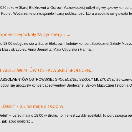
026 roku w Starej Elektrowni w Ostrowi Mazowieckiej odbył się wyjątkowy koncer
a Kobiet. Wydarzenie przyciągnęło liczną publiczność, która wspólnie świętowała te
Społecznej Szkoły Muzycznej już …
 o 18.00 odbędzie się w Starej Elektrowni kolejny koncert Społecznej Szkoły Muzyc
z klasy skrzypiec: Anna Jemielita, Maja Cybulska i Hanna...
T ABSOLWENTÓW OSTROWSKIEJ SPOŁECZN…
BSOLWENTÓW OSTROWSKIEJ SPOŁECZNEJ SZKOŁY MUZYCZNEJ 26 czerwca w Sta
odbył się uroczysty koncert absolwentów Społecznej Szkoły Muzycznej I stopnia 
 „Debil” – już 30 maja o 18:00 w…
Debil” – już 30 maja o 18:00 w Broku. To nie jest zwykły spektakl. To poruszająca 
, jak łatwo odebrać...