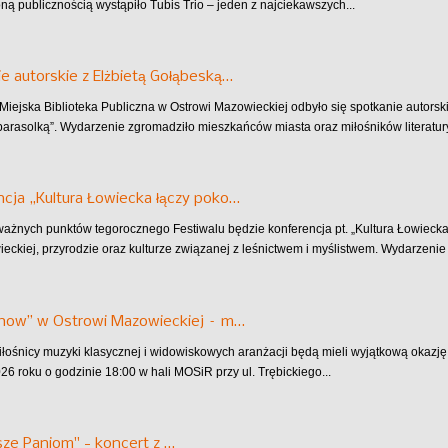
ą publicznością wystąpiło Tubis Trio – jeden z najciekawszych...
e autorskie z Elżbietą Gołąbeską…
Miejska Biblioteka Publiczna w Ostrowi Mazowieckiej odbyło się spotkanie autorski
arasolką”. Wydarzenie zgromadziło mieszkańców miasta oraz miłośników literatury
cja „Kultura Łowiecka łączy poko…
ażnych punktów tegorocznego Festiwalu będzie konferencja pt. „Kultura Łowiecka
wieckiej, przyrodzie oraz kulturze związanej z leśnictwem i myślistwem. Wydarzenie 
Show” w Ostrowi Mazowieckiej – m…
miłośnicy muzyki klasycznej i widowiskowych aranżacji będą mieli wyjątkową okazj
26 roku o godzinie 18:00 w hali MOSiR przy ul. Trębickiego...
ze Paniom" - koncert z …