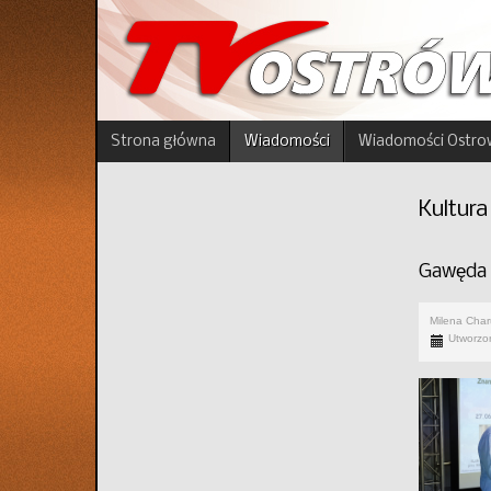
Strona główna
Wiadomości
Wiadomości Ostro
Kultura
Gawęda „
Milena Cha
Utworzon