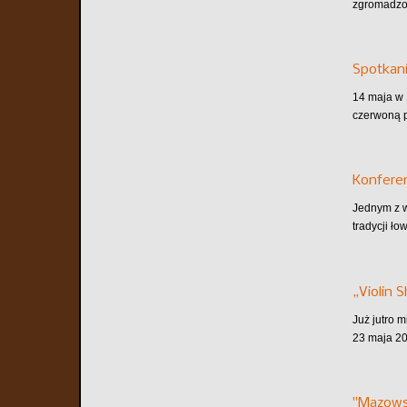
zgromadzon
Spotkani
14 maja w 
czerwoną p
Konferen
Jednym z w
tradycji ło
„Violin 
Już jutro 
23 maja 20
"Mazows