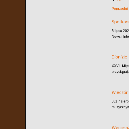
20
Poprzedni
Spotkani
8 lipca 202
News i Inte
Dionizje
XXVIII Mię
przyciągaj
Wieczór 
Już 7 sier
muzycznym.
Wernisaż