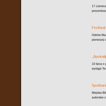
17 czerwca
prezentowa
Festiwal
Ostrów Maz
pierwszej o
„Apokali
10 lipca o
wystąpi Te
Spotkani
Miejska Bi
autorskie z