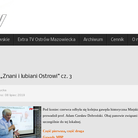
wskie
Extra TV Ostrów Mazowiecka
Archiwum
Cennik
O 
Znani i lubiani Ostrowi” cz. 3
rucka
o: 08 lipiec 2019
Pod koniec czerwca odbyła się kolejna gawęda historyczna Miejski
prowadził prof. Adam Czesław Dobroński. Obaj panowie związani są
szczególnie do tej lokalnej.
Część pierwsza
,
część druga
Gawędy MBP