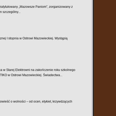
t zatytułowany „Mazowsze Paniom”, zorganizowany z
n szczególny...
znej I stopnia w Ostrowi Mazowieckiej. Wystąpią
rej Elektrowni na zakończenie roku szkolnego
OTIKO w Ostrowi Mazowieckiej. Świadectwa...
opowieść o wolności – od ocen, etykiet, krzywdzących