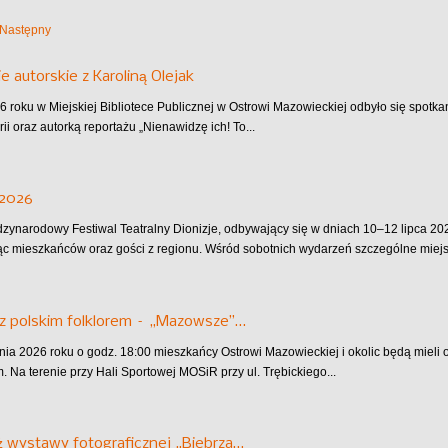
Następny
e autorskie z Karoliną Olejak
6 roku w Miejskiej Bibliotece Publicznej w Ostrowi Mazowieckiej odbyło się spotkan
rii oraz autorką reportażu „Nienawidzę ich! To...
 2026
dzynarodowy Festiwal Teatralny Dionizje, odbywający się w dniach 10–12 lipca 202
ąc mieszkańców oraz gości z regionu. Wśród sobotnich wydarzeń szczególne miejsc
z polskim folklorem – „Mazowsze”…
pnia 2026 roku o godz. 18:00 mieszkańcy Ostrowi Mazowieckiej i okolic będą mieli
 Na terenie przy Hali Sportowej MOSiR przy ul. Trębickiego...
 wystawy fotograficznej „Biebrza…