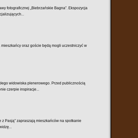
tawy fotograficznej „Biebrzańskie Bagna”. Ekspozycja
alizujących...
ca mieszkańcy oraz goście będą mogli uczestniczyć w
ykłego widowiska plenerowego. Przed publicznością
e czerpie inspiracje...
ie z Pasją” zapraszają mieszkańców na spotkanie
widzę...