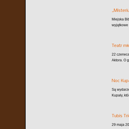
„Misteri
Miejska Bi
wyjątkowe 
Teatr m
22 czerwca
Aktora. O 
Noc Kupa
Są wydarze
Kupały, któ
Tubis Tr
29 maja 202