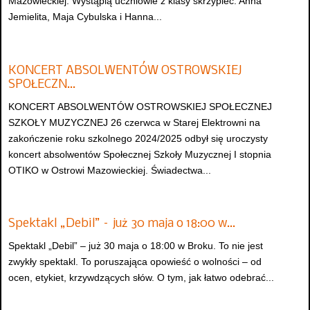
Mazowieckiej. Wystąpią uczniowie z klasy skrzypiec: Anna
Jemielita, Maja Cybulska i Hanna...
KONCERT ABSOLWENTÓW OSTROWSKIEJ
SPOŁECZN…
KONCERT ABSOLWENTÓW OSTROWSKIEJ SPOŁECZNEJ
SZKOŁY MUZYCZNEJ 26 czerwca w Starej Elektrowni na
zakończenie roku szkolnego 2024/2025 odbył się uroczysty
koncert absolwentów Społecznej Szkoły Muzycznej I stopnia
OTIKO w Ostrowi Mazowieckiej. Świadectwa...
Spektakl „Debil” – już 30 maja o 18:00 w…
Spektakl „Debil” – już 30 maja o 18:00 w Broku. To nie jest
zwykły spektakl. To poruszająca opowieść o wolności – od
ocen, etykiet, krzywdzących słów. O tym, jak łatwo odebrać...