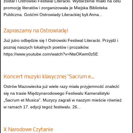
został I Ostrowski Festiwal Literacki. Wydarzenie miało na celu
promocję literatów i zorganizowała je Miejska Biblioteka
Publiczna. Gośćmi Ostrowiady Literackiej byli Anna...
Zapraszamy na Ostrowiadę!
Już jutro odbędzie się I Ostrowski Festiwal Literacki. Przyjdź i
poznaj naszych lokalnych poetów i prozaików.
https://www.youtube.com/watch?v=NteOKwm0z5E
Koncert muzyki klasycznej "Sacrum e…
Ostrów Mazowiecka już wiele razy miała przyjemność znaleźć
się na trasie Międzynarodowego Festiwalu Kameralistyki
„Sacrum et Musica". Muzycy zagrali w naszym mieście również
w ramach 17. edycji tegoż festiwalu. 26...
X Narodowe Czytanie