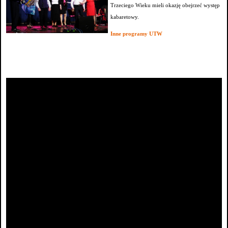
Trzeciego Wieku mieli okazję obejrzeć występ
kabaretowy.
Inne programy UTW