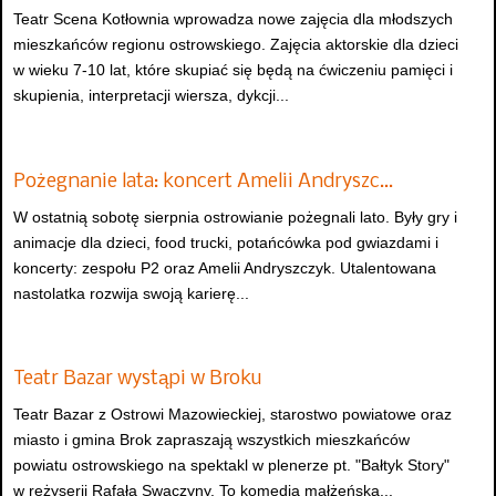
Teatr Scena Kotłownia wprowadza nowe zajęcia dla młodszych
mieszkańców regionu ostrowskiego. Zajęcia aktorskie dla dzieci
w wieku 7-10 lat, które skupiać się będą na ćwiczeniu pamięci i
skupienia, interpretacji wiersza, dykcji...
Pożegnanie lata: koncert Amelii Andryszc…
W ostatnią sobotę sierpnia ostrowianie pożegnali lato. Były gry i
animacje dla dzieci, food trucki, potańcówka pod gwiazdami i
koncerty: zespołu P2 oraz Amelii Andryszczyk. Utalentowana
nastolatka rozwija swoją karierę...
Teatr Bazar wystąpi w Broku
Teatr Bazar z Ostrowi Mazowieckiej, starostwo powiatowe oraz
miasto i gmina Brok zapraszają wszystkich mieszkańców
powiatu ostrowskiego na spektakl w plenerze pt. "Bałtyk Story"
w reżyserii Rafała Swaczyny. To komedia małżeńska...