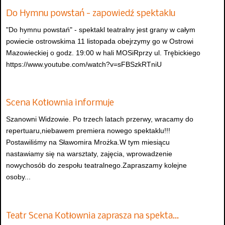
Do Hymnu powstań - zapowiedź spektaklu
"Do hymnu powstań" - spektakl teatralny jest grany w całym
powiecie ostrowskima 11 listopada obejrzymy go w Ostrowi
Mazowieckiej o godz. 19:00 w hali MOSiRprzy ul. Trębickiego
https://www.youtube.com/watch?v=sFBSzkRTniU
Scena Kotłownia informuje
Szanowni Widzowie. Po trzech latach przerwy, wracamy do
repertuaru,niebawem premiera nowego spektaklu!!!
Postawiliśmy na Sławomira Mrożka.W tym miesiącu
nastawiamy się na warsztaty, zajęcia, wprowadzenie
nowychosób do zespołu teatralnego.Zapraszamy kolejne
osoby...
Teatr Scena Kotłownia zaprasza na spekta…