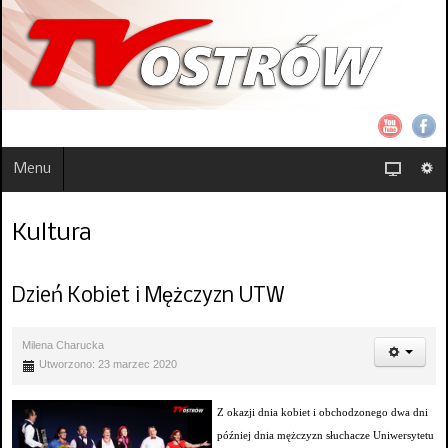
Menu
Kultura
Dzień Kobiet i Mężczyzn UTW
Milena Charucka
Utworzono: 23 marzec 2020
Z okazji dnia kobiet i obchodzonego dwa dni
później dnia mężczyzn słuchacze Uniwersytetu